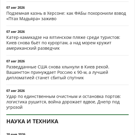
07 авг 2026
Подземная казнь в Херсоне: как ФАБы похоронили взвод
«Птах Мадьяра» заживо
07 авг 2026
Катер-камикадзе на ялтинском пляже среди туристов:
Киев снова бьёт по курортам, а над морем кружит
американский разведчик
07 авг 2026
Разведданные США снова хлынули в Киев рекой.
Вашингтон принуждает Россию к 90-м, а лучшей
дипломатией станет сбитый спутник
07 авг 2026
Удар по единственным очистным и остановка портов:
логистика рушится, война дорожает вдвое, Днепр под
угрозой
НАУКА И ТЕХНИКА
20 янв 2026