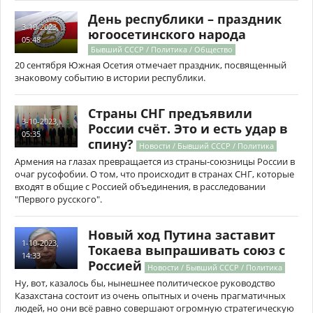
День республики – праздник
3-10-2023,
югоосетинского народа
05:48
Бывший СССР / Политика / Общество
20 сентября Южная Осетия отмечает праздник, посвященный
знаковому событию в истории республики.
Страны СНГ предъявили
3-10-2023,
России счёт. Это и есть удар в
05:35
спину?
Новости / Бывший СССР / Политика
Армения на глазах превращается из страны-союзницы России в
очаг русофобии. О том, что происходит в странах СНГ, которые
входят в общие с Россией объединения, в расследовании
"Первого русского".
Новый ход Путина заставит
1-10-2023,
Токаева выпрашивать союз с
14:33
Россией
Новости / Бывший СССР / Политика
Ну, вот, казалось бы, нынешнее политическое руководство
Казахстана состоит из очень опытных и очень прагматичных
людей, но они всё равно совершают огромную стратегическую