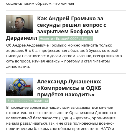
сошлись таким образом, что личная
Как Андрей Громыко за
6-11-2023,
секунды решил вопрос с
19:15
закрытием Босфора и
Дарданелл
Новости / Бывший СССР / Важно
Об Андрее Андреевиче Громыко можно написать только
хорошее. Это был профессионал с большой буквы, который
никогда не относился к делам легкомысленно, всегда вникал в
суть вопроса, изучал нюансы – поэтому и стал гигантом
дипломатии.
Александр Лукашенко:
26-10-2023,
«Компромиссы в ОДКБ
15:35
придётся находить»
Бывший СССР / Политика
В последнее время всё чаще стали высказываться мнения
относительно несостоятельности Организации Договора о
коллективной безопасности (ОДКБ) – дескать, организация
начала разваливаться, так и не став полновесным военно-
политическим блоком, способным противостоять НАТО и