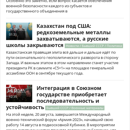
Особенно это заметно, если вопрос касается обеспечения
военной безопасности каждого из субъектов и
государственного объединения в
Казахстан под США:
28-08-2023,
редкоземельные металлы
01:31
захватываются, а русские
школы закрываются
Новости / Бывший СССР / Политика
Казахстанская правящая элита всё дальше и дальше идёт по
пути окончательного геополитического разворота в сторону
Запада. И важным этапом в этом направлении станет участие
президента РК в саммите «С5+1» на площадке генеральной
ассамблеи ООН в сентябре текущего года.
Интеграция в Союзном
18-08-2023,
государстве приобретает
12:35
последовательность и
устойчивость
Бывший СССР / Военные материалы
На этой неделе, 20 августа, завершается Международный
военно-технический форум «Армия-2023», начавший свою
работу 14 августа в подмосковной Кубинке. В мероприятии