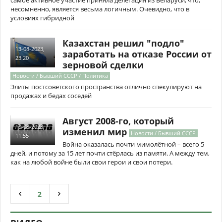
самое активное участие приняла делегация из Беларуси, что,
несомненно, является весьма логичным. Очевидно, что в
условиях гибридной
Казахстан решил "подло"
13-08-2023,
заработать на отказе России от
23:20
зерновой сделки
Новости / Бывший СССР / Политика
Элиты постсоветского пространства отлично спекулируют на
продажах и бедах соседей
Август 2008-го, который
10-08-2023,
изменил мир
Новости / Бывший СССР
11:55
Война оказалась почти мимолётной – всего 5
дней, и потому за 15 лет почти стёрлась из памяти. А между тем,
как на любой войне были свои герои и свои потери.
2