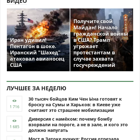
ВИДЕО
Получите свой
Майдан! Начало
гражданской войны
Иран удивил!
в США? Трамп
Пентагон в шоке.
угрожает
Иранский "Шахед"
протестантам в
атаковал авианосец
случае захвата
США
госучреждений
ЛУЧШЕЕ ЗА НЕДЕЛЮ
30 тысяч бойцов Ким Чен Ына готовят к
броску на Сумы и Харьков: в Киеве уже
считают это страшнее мобилизации
Диверсия с намёком: почему бомбу
взорвали на пороге, а не в зале, и кого это
должно напугать
Мост в Затоке рухнул: Россия отрезала