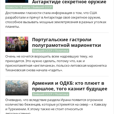
Антарктиде секретное оружие
Новости / В мире / Бывший СССР
Достоянием гласности стала информация о том, что США
разработали и прячут в Антарктиде своё секретное оружие,
способное вызывать мощные землетрясения в разных уголках
планеты.
Португальские гастроли
17-11-2023,
полуграмотной марионетки
13:24
Бывший СССР / Политика
Очень не хочется ворошить всем надоевшую тему, но
приходится. Это нужно сделать, потому что, как и
приснопамятная «англичанка», польско-литовская марионетка
Тихановская снова начала «гадить».
Армения и ОДКБ: кто плюет в
17-11-2023,
прошлое, того казнит будущее
11:40
Бывший СССР / Политика
Очевидно, что вследствие раздела Ирана появится огромное
количество беженцев, которые устремятся на север – к Кавказу
и Туркмении. К этому также не стоит относиться
легкомысленно.