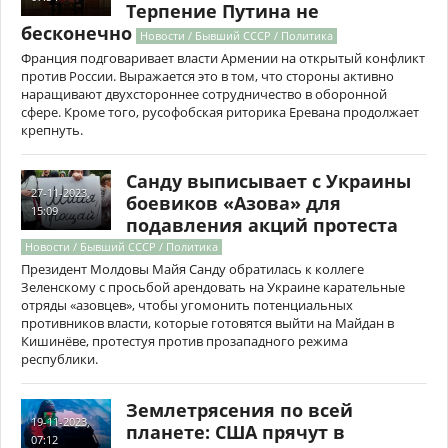
Терпение Путина не
бесконечно
Новости / Бывший СССР / Политика
Франция подговаривает власти Армении на открытый конфликт
против России. Выражается это в том, что стороны активно
наращивают двухстороннее сотрудничество в оборонной
сфере. Кроме того, русофобская риторика Еревана продолжает
крепнуть.
Санду выписывает с Украины
27-11-2023,
боевиков «Азова» для
15:09
подавления акций протеста
Новости / Бывший СССР / Политика
Президент Молдовы Майя Санду обратилась к коллеге
Зеленскому с просьбой арендовать на Украине карательные
отряды «азовцев», чтобы угомонить потенциальных
противников власти, которые готовятся выйти на Майдан в
Кишинёве, протестуя против прозападного режима
республики.
Землетрясения по всей
19-11-2023,
планете: США прячут в
07:12