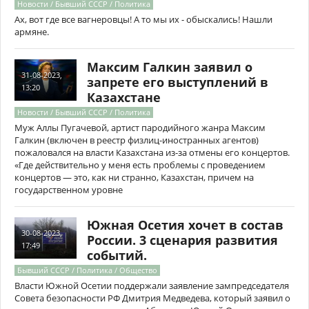
Новости / Бывший СССР / Политика
Ах, вот где все вагнеровцы! А то мы их - обыскались! Нашли
армяне.
Максим Галкин заявил о
31-08-2023,
запрете его выступлений в
13:20
Казахстане
Новости / Бывший СССР / Политика
Муж Аллы Пугачевой, артист пародийного жанра Максим
Галкин (включен в реестр физлиц-иностранных агентов)
пожаловался на власти Казахстана из-за отмены его концертов.
«Где действительно у меня есть проблемы с проведением
концертов — это, как ни странно, Казахстан, причем на
государственном уровне
Южная Осетия хочет в состав
30-08-2023,
России. 3 сценария развития
17:49
событий.
Бывший СССР / Политика / Общество
Власти Южной Осетии поддержали заявление зампредседателя
Совета безопасности РФ Дмитрия Медведева, который заявил о