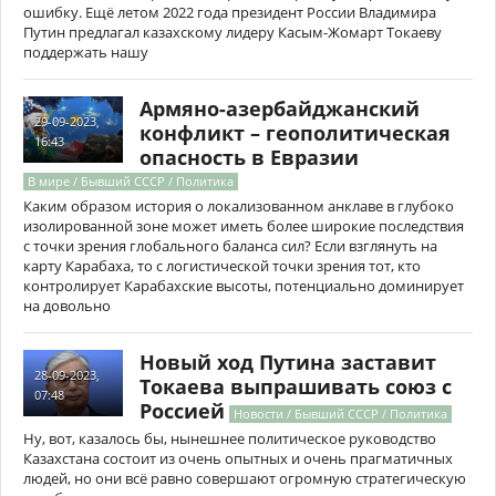
ошибку. Ещё летом 2022 года президент России Владимира
Путин предлагал казахскому лидеру Касым-Жомарт Токаеву
поддержать нашу
Армяно-азербайджанский
29-09-2023,
конфликт – геополитическая
16:43
опасность в Евразии
В мире / Бывший СССР / Политика
Каким образом история о локализованном анклаве в глубоко
изолированной зоне может иметь более широкие последствия
с точки зрения глобального баланса сил? Если взглянуть на
карту Карабаха, то с логистической точки зрения тот, кто
контролирует Карабахские высоты, потенциально доминирует
на довольно
Новый ход Путина заставит
28-09-2023,
Токаева выпрашивать союз с
07:48
Россией
Новости / Бывший СССР / Политика
Ну, вот, казалось бы, нынешнее политическое руководство
Казахстана состоит из очень опытных и очень прагматичных
людей, но они всё равно совершают огромную стратегическую