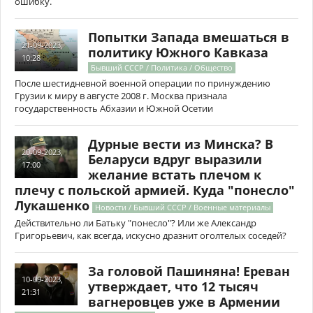
ошибку.
Попытки Запада вмешаться в
21-09-2023,
политику Южного Кавказа
10:28
Бывший СССР / Политика / Общество
После шестидневной военной операции по принуждению
Грузии к миру в августе 2008 г. Москва признала
государственность Абхазии и Южной Осетии
Дурные вести из Минска? В
20-09-2023,
Беларуси вдруг выразили
17:00
желание встать плечом к
плечу с польской армией. Куда "понесло"
Лукашенко
Новости / Бывший СССР / Военные материалы
Действительно ли Батьку "понесло"? Или же Александр
Григорьевич, как всегда, искусно дразнит оголтелых соседей?
За головой Пашиняна! Ереван
10-09-2023,
утверждает, что 12 тысяч
21:31
вагнеровцев уже в Армении