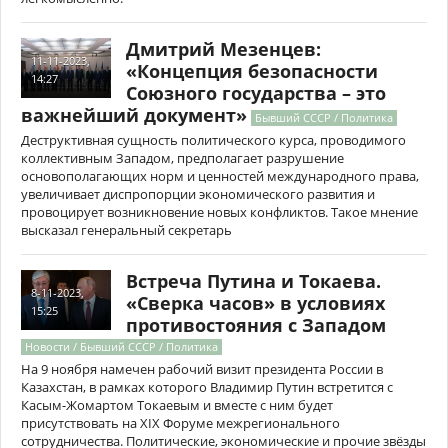
Дмитрий Мезенцев:
11-11-2023,
«Концепция безопасности
14:27
Союзного государства – это
важнейший документ»
Бывший СССР / Политика
Деструктивная сущность политического курса, проводимого
коллективным Западом, предполагает разрушение
основополагающих норм и ценностей международного права,
увеличивает диспропорции экономического развития и
провоцирует возникновение новых конфликтов. Такое мнение
высказал генеральный секретарь
Встреча Путина и Токаева.
8-11-2023,
«Сверка часов» в условиях
15:25
противостояния с Западом
Новости / Бывший СССР / Политика
На 9 ноября намечен рабочий визит президента России в
Казахстан, в рамках которого Владимир Путин встретится с
Касым-Жомартом Токаевым и вместе с ним будет
присутствовать на XIX Форуме межрегионального
сотрудничества. Политические, экономические и прочие звёзды