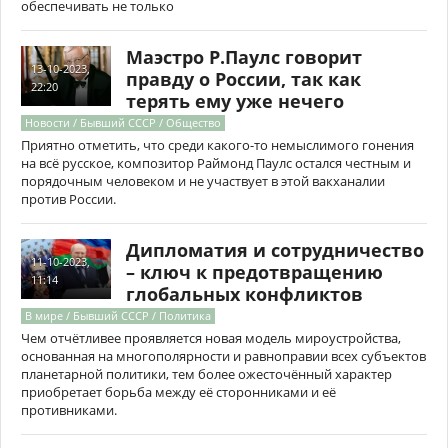
обеспечивать не только
Маэстро Р.Паулс говорит
13-10-2023,
правду о России, так как
22:20
терять ему уже нечего
Новости / Бывший СССР / Общество
Приятно отметить, что среди какого-то немыслимого гонения
на всё русское, композитор Раймонд Паулс остался честным и
порядочным человеком и не участвует в этой вакханалии
против России.
Дипломатия и сотрудничество
11-10-2023,
– ключ к предотвращению
11:14
глобальных конфликтов
В мире / Бывший СССР / Политика
Чем отчётливее проявляется новая модель мироустройства,
основанная на многополярности и равноправии всех субъектов
планетарной политики, тем более ожесточённый характер
приобретает борьба между её сторонниками и её
противниками.