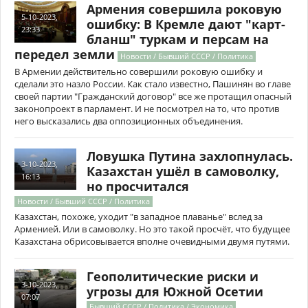
Армения совершила роковую
5-10-2023,
ошибку: В Кремле дают "карт-
23:33
бланш" туркам и персам на
передел земли
Новости / Бывший СССР / Политика
В Армении действительно совершили роковую ошибку и
сделали это назло России. Как стало известно, Пашинян во главе
своей партии "Гражданский договор" все же протащил опасный
законопроект в парламент. И не посмотрел на то, что против
него высказались два оппозиционных объединения.
Ловушка Путина захлопнулась.
3-10-2023,
Казахстан ушёл в самоволку,
16:13
но просчитался
Новости / Бывший СССР / Политика
Казахстан, похоже, уходит "в западное плаванье" вслед за
Арменией. Или в самоволку. Но это такой просчёт, что будущее
Казахстана обрисовывается вполне очевидными двумя путями.
Геополитические риски и
3-10-2023,
угрозы для Южной Осетии
07:07
Бывший СССР / Политика / Экономика