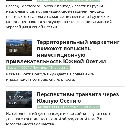
Распад Советского Союза и приход к власти в Грузии
националистов, поставивших своей задачей геноцид
осетинского народа и создание независимой Грузии как
мононационального государства стали геополитической
угрозой для Южной Осетии.
Территориальный маркетинг
3-10-2023,
поможет повысить
06:39
инвестиционную
привлекательность Южной Осетии
Бывший СССР / Политика / Экономика
Южная Осетия сегодня нуждается в повышении
инвестиционной привлекательности.
Перспективы транзита через
3-10-2023,
Южную Осетию
06:15
Бывший СССР / Политика / Экономика
На сегодняшний день «заседание российско-грузинского
делового совета» стало самой обсуждаемой темой в
югоосетинском обществе