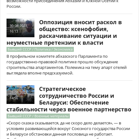
возможности присоединения Абхазии и Южной Осетии к
России.
Оппозиция вносит раскол в
30-08-2023,
общество: ксенофобия,
16:13
раскачивание ситуации и
неуместные претензии к власти
Бывший СССР / Политика / Экономика
В профильном комитете абхазского Парламента по
государственно-правовой политике прошло обсуждение
строительства апартаментов. Полемика на тему апарт отелей
выглядела вполне предсказуемой.
Стратегическое
28-08-2023,
сотрудничество России и
14:56
Беларуси: Обеспечение
стабильности через военное партнерство
Бывший СССР / Военные материалы
«Скоро сказка сказывается, да не скоро дело делается», — в
условиях развивающейся вокруг Союзного государства России
и Беларуси обстановки данная пословица не работает.