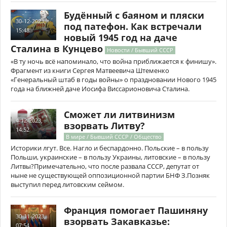
Будённый с баяном и пляски
30-12-2023,
под патефон. Как встречали
15:48
новый 1945 год на даче
Сталина в Кунцево
Новости / Бывший СССР
«В ту ночь всё напоминало, что война приближается к финишу».
Фрагмент из книги Сергея Матвеевича Штеменко
«Генеральный штаб в годы войны» о праздновании Нового 1945
года на ближней даче Иосифа Виссарионовича Сталина.
Сможет ли литвинизм
4-12-2023,
взорвать Литву?
14:52
В мире / Бывший СССР / Общество
Историки лгут. Все. Нагло и беспардонно. Польские – в пользу
Польши, украинские – в пользу Украины, литовские – в пользу
Литвы?Примечательно, что после развала СССР, депутат от
ныне не существующей оппозиционной партии БНФ З.Позняк
выступил перед литовским сеймом.
Франция помогает Пашиняну
30-11-2023,
взорвать Закавказье:
07:54