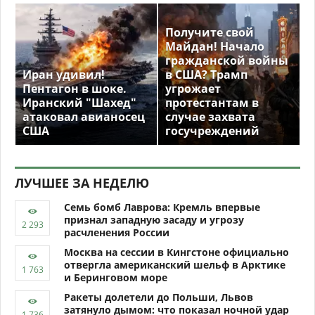
Получите свой
Майдан! Начало
гражданской войны
Иран удивил!
в США? Трамп
Пентагон в шоке.
угрожает
Иранский "Шахед"
протестантам в
атаковал авианосец
случае захвата
США
госучреждений
ЛУЧШЕЕ ЗА НЕДЕЛЮ
Семь бомб Лаврова: Кремль впервые
признал западную засаду и угрозу
расчленения России
Москва на сессии в Кингстоне официально
отвергла американский шельф в Арктике
и Беринговом море
Ракеты долетели до Польши, Львов
затянуло дымом: что показал ночной удар