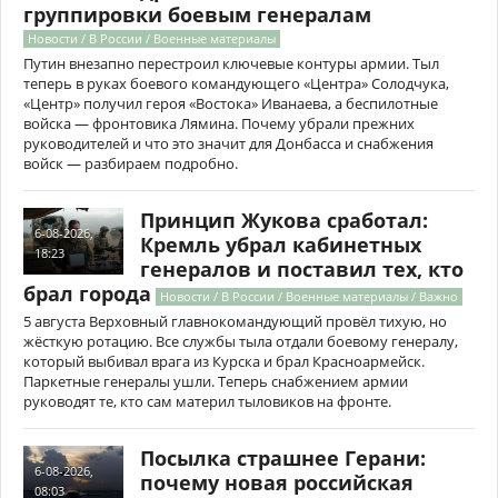
группировки боевым генералам
Новости / В России / Военные материалы
Путин внезапно перестроил ключевые контуры армии. Тыл
теперь в руках боевого командующего «Центра» Солодчука,
«Центр» получил героя «Востока» Иванаева, а беспилотные
войска — фронтовика Лямина. Почему убрали прежних
руководителей и что это значит для Донбасса и снабжения
войск — разбираем подробно.
Принцип Жукова сработал:
6-08-2026,
Кремль убрал кабинетных
18:23
генералов и поставил тех, кто
брал города
Новости / В России / Военные материалы / Важно
5 августа Верховный главнокомандующий провёл тихую, но
жёсткую ротацию. Все службы тыла отдали боевому генералу,
который выбивал врага из Курска и брал Красноармейск.
Паркетные генералы ушли. Теперь снабжением армии
руководят те, кто сам материл тыловиков на фронте.
Посылка страшнее Герани:
6-08-2026,
почему новая российская
08:03