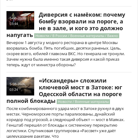
Диверсия с намёком: почему
5-08-2026,
бомбу взорвали на пороге, а
03:44
не в зале, и кого это должно
напугать
Новости / В России / Военные материалы / Важно
Вечером 1 августа у модного ресторана в центре Москвы
взорвалась бомба. Пять погибших, десятки раненых. Цель,
скорее всего, юбилей главкома ВКС. Но генерала не тронули.
Зачем нужна была именно такая диверсия и какой приказ
теперь ждут от министра обороны?
«Искандеры» сложили
5-08-2026,
ключевой мост в Затоке: юг
03:24
Одесской области на пороге
полной блокады
Новости / Военные материалы
После комбинированного удара мост в Затоке рухнул в двух
местах. Черноморские порты парализованы, дунайский
коридор под угрозой, а следующий объект — мост в Маяках.
Генштаб перешёл от блокады к системному перекрытию
логистики. Спутниковая группировка «Рассвет» уже даёт
целеуказание ракетам. Что