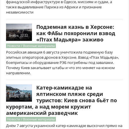
французской инфраструктуре в Одессе, миссиям и судам, а
также выдавливание Парижа из Африки и признание
независимости
Подземная казнь в Херсоне:
как ФАБы похоронили взвод
Вчера, 22:22
«Птах Мадьяра» заживо
Новости / Военные материалы
Российская авиация 6 августа уничтожила подземную базу
элитных операторов дронов в Херсоне. Взвод «Птах Мадьяра»,
боеприпасы и оборудование РЭБ погребены под завалами.
Почему Киев закапывает штабы и что это меняет на южном
направлении.
Катер-камикадзе на
ялтинском пляже среди
Вчера, 22:16
туристов: Киев снова бьёт по
курортам, а над морем кружит
американский разведчик
Новости / Военные материалы
Днём 7 августа украинский катер-камикадзе выскочил прямо на