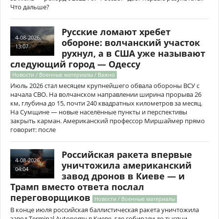
Что дальше?
Русские ломают хребет
4-08-2026,
обороне: волчанский участок
13:07
рухнул, а в США уже называют
следующий город — Одессу
Новости / Военные материалы / Важно
Июль 2026 стал месяцем крупнейшего обвала обороны ВСУ с
начала СВО. На волчанском направлении ширина прорыва 26
км, глубина до 15, почти 240 квадратных километров за месяц.
На Сумщине — новые населённые пункты и перспективы
закрыть карман. Американский профессор Миршаймер прямо
говорит: после
Российская ракета впервые
4-08-2026,
уничтожила американский
04:04
завод дронов в Киеве — и
Трамп вместо ответа послал
переговорщиков
Новости / Военные материалы
В конце июля российская баллистическая ракета уничтожила
завод Terminal Autonomy в Киеве, где собирали до тысячи