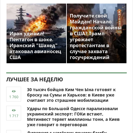
Получите свой
Майдан! Начало
гражданской войны
Иран удивил!
в США? Трамп
Пентагон в шоке.
угрожает
Иранский "Шахед"
протестантам в
атаковал авианосец
случае захвата
США
госучреждений
ЛУЧШЕЕ ЗА НЕДЕЛЮ
30 тысяч бойцов Ким Чен Ына готовят к
броску на Сумы и Харьков: в Киеве уже
считают это страшнее мобилизации
Удары по Большой Одессе парализовали
украинский экспорт: ГОКи встают,
Метинвест теряет миллионы тонн, а Киев
уже говорит о переговорах
Диверсия с намёком: почему бомбу