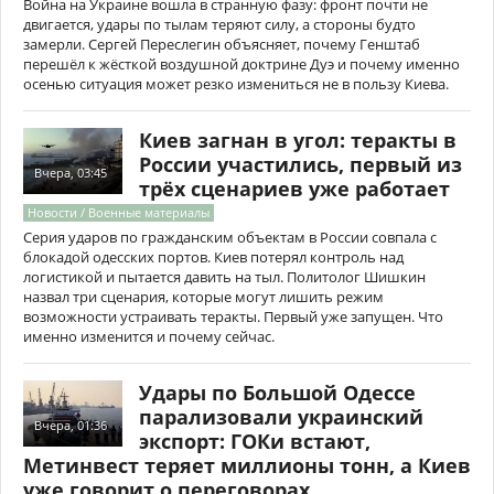
Война на Украине вошла в странную фазу: фронт почти не
двигается, удары по тылам теряют силу, а стороны будто
замерли. Сергей Переслегин объясняет, почему Генштаб
перешёл к жёсткой воздушной доктрине Дуэ и почему именно
осенью ситуация может резко измениться не в пользу Киева.
Киев загнан в угол: теракты в
России участились, первый из
Вчера, 03:45
трёх сценариев уже работает
Новости / Военные материалы
Серия ударов по гражданским объектам в России совпала с
блокадой одесских портов. Киев потерял контроль над
логистикой и пытается давить на тыл. Политолог Шишкин
назвал три сценария, которые могут лишить режим
возможности устраивать теракты. Первый уже запущен. Что
именно изменится и почему сейчас.
Удары по Большой Одессе
парализовали украинский
Вчера, 01:36
экспорт: ГОКи встают,
Метинвест теряет миллионы тонн, а Киев
уже говорит о переговорах