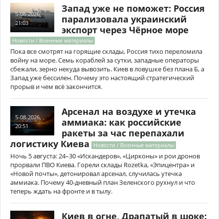
Запад уже не поможет: Россия
5-08-2026,
парализовала украинский
21:03
экспорт через Чёрное море
Новости / Военные материалы
Пока все смотрят на горящие склады, Россия тихо переломила
войну на море. Семь кораблей за сутки, западные операторы
сбежали, зерно некуда вывозить. Киев в ловушке без плана Б, а
Запад уже бессилен. Почему это настоящий стратегический
прорыв и чем всё закончится.
Арсенал на воздухе и утечка
5-08-2026,
аммиака: как российские
20:51
ракеты за час перепахали
логистику Киева
Новости / Военные материалы
Ночь 5 августа: 24–30 «Искандеров», «Цирконы» и рои дронов
прорвали ПВО Киева. Горели склады Rozetka, «Эпицентра» и
«Новой почты», детонировал арсенал, случилась утечка
аммиака. Почему 40-дневный план Зеленского рухнул и что
теперь ждать на фронте и в тылу.
Киев в огне, Драпатый в шоке: