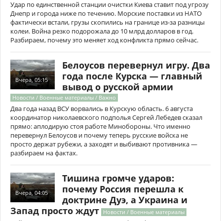
Удар по единственной станции очистки Киева ставит под угрозу
Днепр и города ниже по течению. Морские поставки из НАТО
фактически встали, грузы скопились на границе из-за разницы
колеи. Война резко подорожала до 10 млрд долларов в год.
Разбираем, почему это меняет ход конфликта прямо сейчас.
Белоусов перевернул игру. Два
года после Курска — главный
Вчера, 05:15
вывод о русской армии
Новости / Военные материалы / Важно
Два года назад ВСУ ворвались в Курскую область. 6 августа
координатор николаевского подполья Сергей Лебедев сказал
прямо: аплодирую стоя работе Минобороны. Что именно
перевернул Белоусов и почему теперь русские войска не
просто держат рубежи, а заходят и выбивают противника —
разбираем на фактах.
Тишина громче ударов:
почему Россия перешла к
Вчера, 04:05
доктрине Дуэ, а Украина и
Запад просто ждут
Новости / Военные материалы