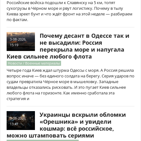
Российские войска подошли к Славянску на 5 км, топят
сухогрузы в Чёрном море и рвут логистику. Почему в тылу
Киева зреет бунт и что ждёт фронт на этой неделе — разбираем
по фактам.
Почему десант в Одессе так и
3-08-2026,
не высадили: Россия
15:19
перекрыла море и напугала
Киев сильнее любого флота
Новости / Военные материалы
Четыре года Киев ждал штурма Одессы с моря. А Россия решила
вопрос иначе — без единого солдата на берегу. Серия ударов по
судам превратила Чёрное море в мышеловку. Западные
владельцы отказались рисковать. И это пугает Киев сильнее
любого флота на горизонте. Как именно сработала эта
стратегия и
Украинцы вскрыли обломки
3-08-2026,
«Орешника» и увидели
13:47
кошмар: всё российское,
можно штамповать сериями