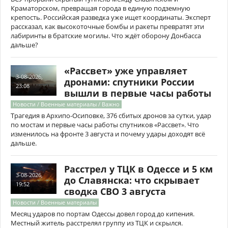
Краматорском, превращая города в единую подземную
крепость. Российская разведка уже ищет координаты. Эксперт
рассказал, как высокоточные бомбы и ракеты превратят эти
лабиринты в братские могилы. Что ждёт оборону Донбасса
дальше?
«Рассвет» уже управляет
3-08-2026,
дронами: спутники России
23:08
вышли в первые часы работы
Новости / Военные материалы / Важно
Трагедия в Архипо-Осиповке, 376 сбитых дронов за сутки, удар
по мостам и первые часы работы спутников «Рассвет». Что
изменилось на фронте 3 августа и почему удары доходят всё
дальше.
Расстрел у ТЦК в Одессе и 5 км
3-08-2026,
до Славянска: что скрывает
19:52
сводка СВО 3 августа
Новости / Военные материалы
Месяц ударов по портам Одессы довел город до кипения.
Местный житель расстрелял группу из ТЦК и скрылся.