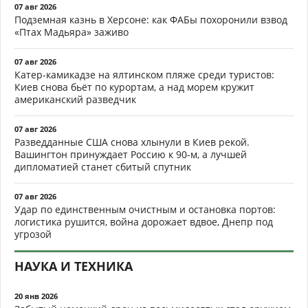
07 авг 2026
Подземная казнь в Херсоне: как ФАБы похоронили взвод
«Птах Мадьяра» заживо
07 авг 2026
Катер-камикадзе на ялтинском пляже среди туристов:
Киев снова бьёт по курортам, а над морем кружит
американский разведчик
07 авг 2026
Разведданные США снова хлынули в Киев рекой.
Вашингтон принуждает Россию к 90-м, а лучшей
дипломатией станет сбитый спутник
07 авг 2026
Удар по единственным очистным и остановка портов:
логистика рушится, война дорожает вдвое, Днепр под
угрозой
НАУКА И ТЕХНИКА
20 янв 2026