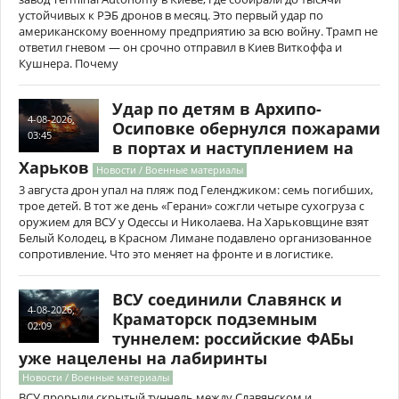
устойчивых к РЭБ дронов в месяц. Это первый удар по
американскому военному предприятию за всю войну. Трамп не
ответил гневом — он срочно отправил в Киев Виткоффа и
Кушнера. Почему
Удар по детям в Архипо-
4-08-2026,
Осиповке обернулся пожарами
03:45
в портах и наступлением на
Харьков
Новости / Военные материалы
3 августа дрон упал на пляж под Геленджиком: семь погибших,
трое детей. В тот же день «Герани» сожгли четыре сухогруза с
оружием для ВСУ у Одессы и Николаева. На Харьковщине взят
Белый Колодец, в Красном Лимане подавлено организованное
сопротивление. Что это меняет на фронте и в логистике.
ВСУ соединили Славянск и
4-08-2026,
Краматорск подземным
02:09
туннелем: российские ФАБы
уже нацелены на лабиринты
Новости / Военные материалы
ВСУ прорыли скрытый туннель между Славянском и