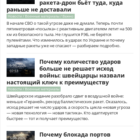
ракета-дрон бьёт туда, куда
раньше не доставали
Новости / Военные материалы / Важно
В начале СВО о такой угрозе даже не думали. Теперь почти
пятиметровая «посылка» с реактивным двигателем летит на 500
км из безопасного тыла. Не глушится РЭБ, не берётся
пулемётами. Что изменилось в ударах по Украине и почему
западные ракеты уже не спасают — разбираем подробно.
Почему количество ударов
6-08-2026,
больше не решает исход
07:53
войны: швейцарцы назвали
настоящий ключ к преимуществу
Новости / Военные материалы
Швейцарское издание разобрало сдвиг в воздушной войне:
меньше «Гераней», рекорд баллистических ракет. Оказалось,
исход решает не число ударов, а скорость цикла «новая угроза
— новая технология — новая тактика». Кто адаптируется
быстрее — тот и получает преимущество.
Почему блокада портов
6-08-2026,