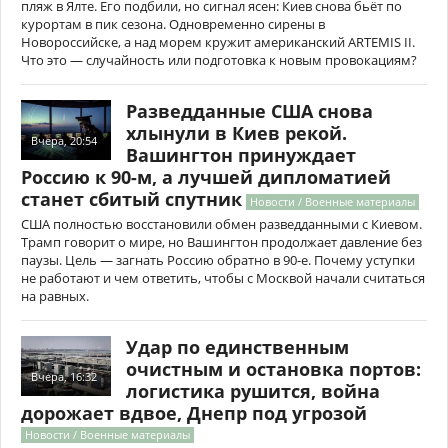
пляж в Ялте. Его подбили, но сигнал ясен: Киев снова бьёт по
курортам в пик сезона. Одновременно сирены в
Новороссийске, а над морем кружит американский ARTEMIS II.
Что это — случайность или подготовка к новым провокациям?
Разведданные США снова
хлынули в Киев рекой.
Вчера, 20:54
Вашингтон принуждает
Россию к 90-м, а лучшей дипломатией
станет сбитый спутник
Новости / Военные материалы
США полностью восстановили обмен разведданными с Киевом.
Трамп говорит о мире, но Вашингтон продолжает давление без
паузы. Цель — загнать Россию обратно в 90-е. Почему уступки
не работают и чем ответить, чтобы с Москвой начали считаться
на равных.
Удар по единственным
очистным и остановка портов:
Вчера, 16:32
логистика рушится, война
дорожает вдвое, Днепр под угрозой
Новости / Военные материалы