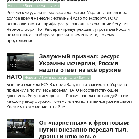
Новости / Военные материалы
Российские удары по морской логистике Украины впервые за
долгое время нанесли системный удар по экспорту. ГОКи
останавливаются, тарифы растут, западные компании бегут из
Черного моря. Но «Рыбарь» предупреждает: угроза для России
не миновала. Разбираем цифры, причины и то, почему
продолжение
Залужный признал: ресурс
6-08-2026,
Украины исчерпан, Россия
18:51
нашла ответ на всё оружие
НАТО
Новости / Военные материалы / Важно
Бывший главком ВСУ Валерий Залужный заявил, что Украина
применила почти весь арсенал НАТО и соответствующие
доктрины. Ресурс исчерпан — Россия нашла противодействие
каждому виду оружия. Почему членство в альянсе уже не спасёт
Киев и что это меняет в войне.
От «паркетных» к фронтовым:
6-08-2026,
Путин внезапно передал тыл,
18:40
дроны и ключевые