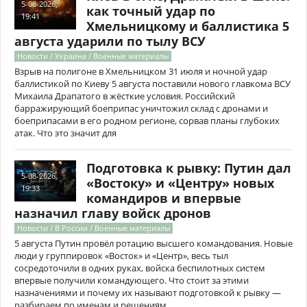
5-08-2026,
как точный удар по
19:41
Хмельницкому и баллистика 5
августа ударили по тылу ВСУ
Новости / Украина / Военные материалы
Взрыв на полигоне в Хмельницком 31 июля и ночной удар
баллистикой по Киеву 5 августа поставили нового главкома ВСУ
Михаила Драпатого в жёсткие условия. Российский
барражирующий боеприпас уничтожил склад с дронами и
боеприпасами в его родном регионе, сорвав планы глубоких
атак. Что это значит для
Подготовка к рывку: Путин дал
5-08-2026,
«Востоку» и «Центру» новых
19:33
командиров и впервые
назначил главу войск дронов
Новости / В России / Военные материалы
5 августа Путин провёл ротацию высшего командования. Новые
люди у группировок «Восток» и «Центр», весь тыл
сосредоточили в одних руках, войска беспилотных систем
впервые получили командующего. Что стоит за этими
назначениями и почему их называют подготовкой к рывку —
разбираем по именам и решениям.