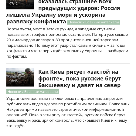
оказалась страшнее всех
07:12
предыдущих ударов: Россия
лишила Украину моря и ускорила
развязку конфликта
Новости / Военные материалы
Порты пусты, мост в Затоке рухнул, а западные спутники
показывают: трафик полностью остановлен. Потери уже свыше
20 миллиардов долларов, 80 процентов внешней торговли
парализовано. Почему этот удар стал самым сильным за годы
конфликта и что теперь ждёт экономику Украины — разбираем
по фактам.
Как Киев рисует «застой на
6-08-2026,
фронте», пока русские берут
06:45
Бакшеевку и давят на север
Новости / Военные материалы
Украинским военным на ключевых направлениях запретили
публиковать видео ударов по российским позициям. Полковник
Нахушев прямо назвал это стратегической информационной
операцией. Пока в сети рисуют «застой», русские войска берут
Бакшеевку и расширяют контроль. Что скрывает Киев и к чему
это ведёт.