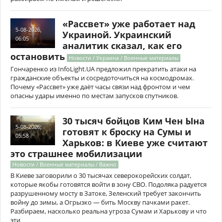
«Рассвет» уже работает над
5-08-2026,
Украиной. Украинский
06:05
аналитик сказал, как его
остановить
Новости / Украина / Военные материалы
Гончаренко из InfoLight.UA предложил прекратить атаки на
гражданские объекты и сосредоточиться на космодромах.
Почему «Рассвет» уже даёт часы связи над фронтом и чем
опасны удары именно по местам запусков спутников.
30 тысяч бойцов Ким Чен Ына
5-08-2026,
готовят к броску на Сумы и
05:58
Харьков: в Киеве уже считают
это страшнее мобилизации
Новости / Военные материалы / Важно
В Киеве заговорили о 30 тысячах северокорейских солдат,
которые якобы готовятся войти в зону СВО. Подоляка радуется
разрушенному мосту в Затоке, Зеленский требует закончить
войну до зимы, а Огрызко — бить Москву пачками ракет.
Разбираем, насколько реальна угроза Сумам и Харькову и что
эти