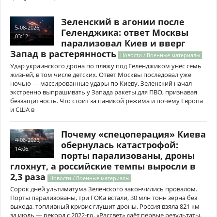
Зеленский в агонии после
5-08-2026,
Геленджика: ответ Москвы
03:12
парализовал Киев и вверг
Запад в растерянность
Новости / Военные материалы
Удар украинского дрона по пляжу под Геленджиком унёс семь
жизней, в том числе детских. Ответ Москвы последовал уже
ночью — массированные удары по Киеву. Зеленский начал
экстренно выпрашивать у Запада ракеты для ПВО, признавая
беззащитность. Что стоит за паникой режима и почему Европа
и США в
Почему «спецоперация» Киева
4-08-2026,
обернулась катастрофой:
14:06
порты парализованы, дроны
глохнут, а российские темпы выросли в
2,3 раза
Новости / Военные материалы
Сорок дней ультиматума Зеленского закончились провалом.
Порты парализованы, три ГОКа встали, 30 млн тонн зерна без
выхода, топливный кризис глушит дроны. Россия взяла 821 км
за июль — рекорд с 2022-го. «Рассвет» даёт первые результаты.