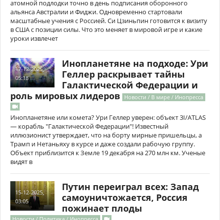
атомной подлодки точно в день подписания оборонного
альянса Австралии и Фиджи. Одновременно стартовали
масштабные учения с Россией. Си Цзиньпин готовится к визиту
в США с позиции силы. Что это меняет в мировой игре и какие
уроки извлечет
Инопланетяне на подходе: Ури
17-12-2025,
Геллер раскрывает тайны
05:18
Галактической Федерации и
роль мировых лидеров
Новости / В мире / Инопресса
Инопланетяне или комета? Ури Геллер уверен: объект 3I/ATLAS
— корабль "Галактической Федерации"! Известный
иллюзионист утверждает, что на борту мирные пришельцы, а
Трамп и Нетаньяху в курсе и даже создали рабочую группу.
Объект приблизится к Земле 19 декабря на 270 млн км. Ученые
видят в
Путин переиграл всех: Запад
15-12-2025,
самоуничтожается, Россия
03:05
пожинает плоды
Новости / Политика / Инопресса