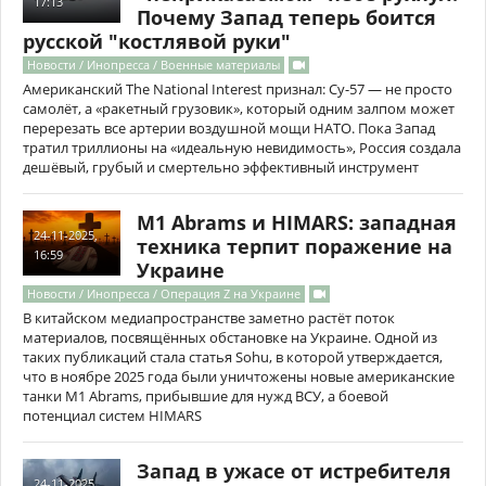
17:13
Почему Запад теперь боится
русской "костлявой руки"
Новости / Инопресса / Военные материалы
Американский The National Interest признал: Су-57 — не просто
самолёт, а «ракетный грузовик», который одним залпом может
перерезать все артерии воздушной мощи НАТО. Пока Запад
тратил триллионы на «идеальную невидимость», Россия создала
дешёвый, грубый и смертельно эффективный инструмент
M1 Abrams и HIMARS: западная
24-11-2025,
техника терпит поражение на
16:59
Украине
Новости / Инопресса / Операция Z на Украине
В китайском медиапространстве заметно растёт поток
материалов, посвящённых обстановке на Украине. Одной из
таких публикаций стала статья Sohu, в которой утверждается,
что в ноябре 2025 года были уничтожены новые американские
танки M1 Abrams, прибывшие для нужд ВСУ, а боевой
потенциал систем HIMARS
Запад в ужасе от истребителя
24-11-2025,