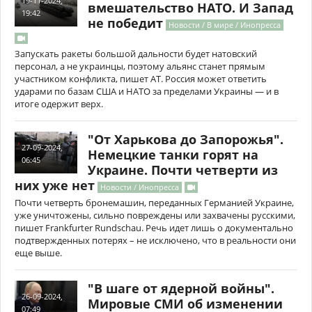
19-11-2024,
вмешательство НАТО. И Запад
19:42
не победит
Новости / В мире / Инопресса
Запускать ракеты большой дальности будет натовский
персонал, а не украинцы, поэтому альянс станет прямым
участником конфликта, пишет AT. Россия может ответить
ударами по базам США и НАТО за пределами Украины — и в
итоге одержит верх.
"От Харькова до Запорожья".
27-09-2024,
Немецкие танки горят на
06:45
Украине. Почти четверти из
них уже нет
Новости / Инопресса
Почти четверть бронемашин, переданных Германией Украине,
уже уничтожены, сильно повреждены или захвачены русскими,
пишет Frankfurter Rundschau. Речь идет лишь о документально
подтвержденных потерях – не исключено, что в реальности они
еще выше.
"В шаге от ядерной войны".
26-09-2024,
Мировые СМИ об изменении
07:49