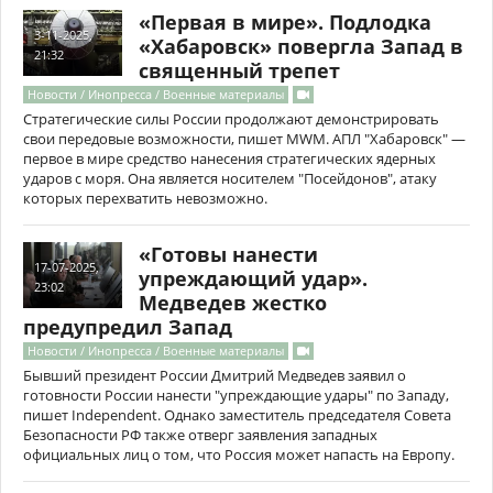
«Первая в мире». Подлодка
3-11-2025,
«Хабаровск» повергла Запад в
21:32
священный трепет
Новости / Инопресса / Военные материалы
Стратегические силы России продолжают демонстрировать
свои передовые возможности, пишет MWM. АПЛ "Хабаровск" —
первое в мире средство нанесения стратегических ядерных
ударов с моря. Она является носителем "Посейдонов", атаку
которых перехватить невозможно.
«Готовы нанести
17-07-2025,
упреждающий удар».
23:02
Медведев жестко
предупредил Запад
Новости / Инопресса / Военные материалы
Бывший президент России Дмитрий Медведев заявил о
готовности России нанести "упреждающие удары" по Западу,
пишет Independent. Однако заместитель председателя Совета
Безопасности РФ также отверг заявления западных
официальных лиц о том, что Россия может напасть на Европу.