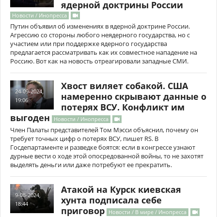
ядерной доктрины России
Новости / Инопресса
Путин объявил об изменениях в ядерной доктрине России.
Агрессию со стороны любого неядерного государства, но с
участием или при поддержке ядерного государства
предлагается рассматривать как их совместное нападение на
Россию. Вот как на новость отреагировали западные СМИ.
Хвост виляет собакой. США
24-09-2024,
намеренно скрывают данные о
19:06
потерях ВСУ. Конфликт им
выгоден
Новости / Инопресса
Член Палаты представителей Том Мэсси объяснил, почему он
требует точных цифр о потерях ВСУ, пишет RS. В
Госдепартаменте и разведке боятся: если в конгрессе узнают
дурные вести о ходе этой опосредованной войны, то не захотят
выделять деньги или даже потребуют ее прекратить.
Атакой на Курск киевская
9-08-2024,
хунта подписала себе
18:44
приговор
Новости / В мире / Инопресса