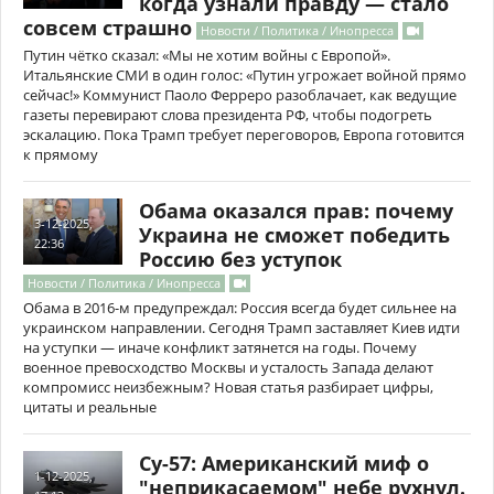
когда узнали правду — стало
совсем страшно
Новости / Политика / Инопресса
Путин чётко сказал: «Мы не хотим войны с Европой».
Итальянские СМИ в один голос: «Путин угрожает войной прямо
сейчас!» Коммунист Паоло Ферреро разоблачает, как ведущие
газеты перевирают слова президента РФ, чтобы подогреть
эскалацию. Пока Трамп требует переговоров, Европа готовится
к прямому
Обама оказался прав: почему
3-12-2025,
Украина не сможет победить
22:36
Россию без уступок
Новости / Политика / Инопресса
Обама в 2016-м предупреждал: Россия всегда будет сильнее на
украинском направлении. Сегодня Трамп заставляет Киев идти
на уступки — иначе конфликт затянется на годы. Почему
военное превосходство Москвы и усталость Запада делают
компромисс неизбежным? Новая статья разбирает цифры,
цитаты и реальные
Су-57: Американский миф о
1-12-2025,
"неприкасаемом" небе рухнул.