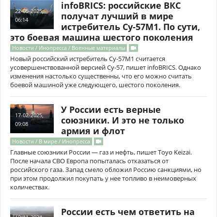
infoBRICS: российские ВКС
22-05-2025,
получат лучший в мире
06:14
истребитель Су-57М1. По сути,
это боевая машина шестого поколения
Новости / Инопресса / Военные материалы
Новый российский истребитель Су-57М1 считается
усовершенствованной версией Су-57, пишет infoBRICS. Однако
изменения настолько существенны, что его можно считать
боевой машиной уже следующего, шестого поколения.
У России есть верные
17-02-2025,
союзники. И это не только
09:08
армия и флот
Новости / В мире / Инопресса
Главные союзники России — газ и нефть, пишет Toyo Keizai.
После начала СВО Европа попыталась отказаться от
российского газа. Запад смело обложил Россию санкциями, но
при этом продолжил покупать у нее топливо в неимоверных
количествах.
России есть чем ответить на