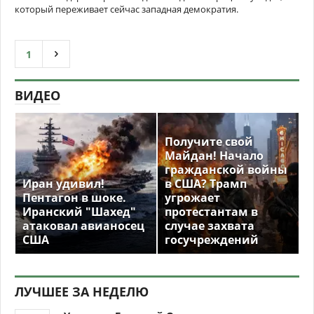
который переживает сейчас западная демократия.
1
ВИДЕО
Получите свой
Майдан! Начало
гражданской войны
Иран удивил!
в США? Трамп
Пентагон в шоке.
угрожает
Иранский "Шахед"
протестантам в
атаковал авианосец
случае захвата
США
госучреждений
ЛУЧШЕЕ ЗА НЕДЕЛЮ