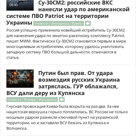
Су-30СМ2: российские ВКС
08:40
нанесли удар по американской
системе ПВО Patriot на территории
Украины
Новости / Инопресса / Важно
Россия успешно применила новейший истребитель Су-30СМ2
для нанесения удара по зенитно-ракетному комплексу Patriot,
пишет MWM. Фактически Су-30СМ2 становится первым в мире
многоцелевым истребителем, которому удалось уничтожить
западную систему ПВО большой дальности, отмечается в
статье.
Путин был прав. От удара
13-11-2025,
возмездия русских Украина
23:06
затряслась. ГУР облажался,
ВСУ дали деру из Купянска
Новости / В мире / Инопресса
Гнусная провокация Киева была вскрыта на раз-два. За нее
нацистская верхушка горько поплатилась. ВС России не только
мощным ударом разнесли ключевой пункт на украинской
территории, но и заставили ВСУ бежать из Купянска и
Волчанска.