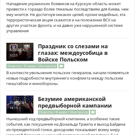
Нападение украинских боевиков на Курскую область может
привести к гораздо более тяжелым последствиям для Киева, чем
ему мнится. Не достигнув никаких целей, кроме медийных, эта
террористическая акция скажется и на положении ВСУ на
других участках фронта, и на давно уже нарушенной системе
управления
Праздник со слезами на
8-08-2024,
глазах: междоусобица в
12:23
Войске Польском
Новости / В мире / Инопресса
В контексте увольнения польских генералов, начали появляться
новые подробности внутреннего конфликта между польским
генштабом и минобороны.
Безумие американской
25-07-2024,
предвыборной кампании
14:15
Новости / В мире / Инопресса
Нынешний ход предвыборной компании, а особенно такие
события, как покушение на Дональда Трампа и выход Байдена
из президентской гонки, доходчиво показывает всему миру