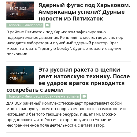
Ядерный фугас под Харьковом.
16-07-2025,
Американцы успели? Дурные
21:10
новости из Пятихаток
Новости / Инопресса
В районе Пятихаток под Харьковом зафиксировано
подозрительное движение. Речь идёт о месте, где до сих пор
находятся лаборатории и учебный ядерный реактор. Враг
может готовить "грязную бомбу". Дурные новости озвучил
полковник.
Эта русская ракета в щепки
28-06-2025,
рвет натовскую технику. После
07:54
ее ударов врагов приходится
соскребать с земли
Новости / Инопресса / Военные материалы
Для ВСУ ракетный комплекс “Искандер” представляет собой
многогранную угрозу: он подрывает военные возможности и
истощает и без того тающие ресурсы, пишет TNI. Можно
предположить, что Россия вскоре получит на Украине
неограниченное поле деятельности, считает автор.