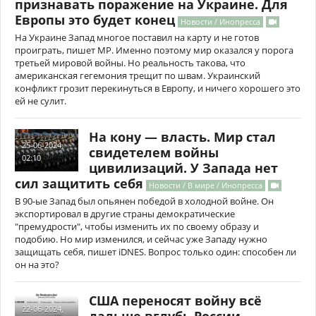
признавать поражение на Украине. Для
Европы это будет конец
Новости / Инопресса
На Украине Запад многое поставил на карту и не готов
проиграть, пишет MP. Именно поэтому мир оказался у порога
третьей мировой войны. Но реальность такова, что
американская гегемония трещит по швам. Украинский
конфликт грозит перекинуться в Европу, и ничего хорошего это
ей не сулит.
На кону — власть. Мир стал
25-06-2024,
свидетелем войны
02:10
цивилизаций. У Запада нет
сил защитить себя
Новости / В мире / Инопресса
В 90-ые Запад был опьянен победой в холодной войне. Он
экспортировал в другие страны демократические
"премудрости", чтобы изменить их по своему образу и
подобию. Но мир изменился, и сейчас уже Западу нужно
защищать себя, пишет iDNES. Вопрос только один: способен ли
он на это?
США переносят войну всё
22-06-2024,