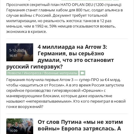
Просочился секретный план НАТО OPLAN DEU (1200 страниц):
Германия станет главным хабом для 800 тыс. солдат альянса в
случае войны с Россией. Документ требует тотальной
милитаризации, но реальность жестока: танков в 12 раз
меньше, чем в 1992-м, 59% немцев отказываются воевать,
экономика в кризисе.
4 миллиарда на Arrow 3:
5-12-2025,
Германия, вы серьёзно
16:41
думали, что это остановит
русский гиперзвук?
Новости / Инопресса / Военные материалы
Германия получила первые Arrow 3 — супер-ПРО за €4 млрд,
чтобы «защититься от России». А в это время Россия запустила
серийное производство гиперзвуковой «Орешник» с
маневрирующими блоками, которые даже израильтяне
называют «неперехватываемыми». Кто кого переиграл в новой
гонке вооружений?
От слов Путина «мы не хотим
5-12-2025,
войны» Европа затряслась. А
16:09