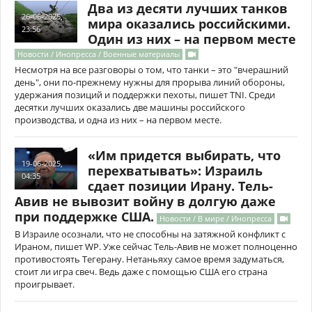
Два из десяти лучших танков
26-06-2025,
мира оказались российскими.
23:56
Один из них – на первом месте
Новости / Инопресса / Военные материалы
Несмотря на все разговоры о том, что танки – это "вчерашний
день", они по-прежнему нужны для прорыва линий обороны,
удержания позиций и поддержки пехоты, пишет TNI. Среди
десятки лучших оказались две машины российского
производства, и одна из них – на первом месте.
«Им придется выбирать, что
19-06-2025,
перехватывать»: Израиль
04:35
сдает позиции Ирану. Тель-
Авив не вывозит войну в долгую даже
при поддержке США.
Новости / В мире / Инопресса
В Израиле осознали, что не способны на затяжной конфликт с
Ираном, пишет WP. Уже сейчас Тель-Авив не может полноценно
противостоять Тегерану. Нетаньяху самое время задуматься,
стоит ли игра свеч. Ведь даже с помощью США его страна
проигрывает.