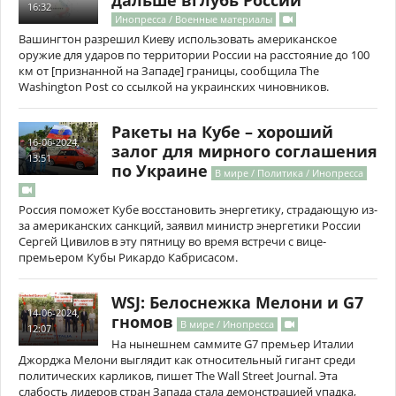
дальше вглубь России
16:32
Инопресса / Военные материалы
Вашингтон разрешил Киеву использовать американское
оружие для ударов по территории России на расстояние до 100
км от [признанной на Западе] границы, сообщила The
Washington Post со ссылкой на украинских чиновников.
Ракеты на Кубе – хороший
16-06-2024,
залог для мирного соглашения
13:51
по Украине
В мире / Политика / Инопресса
Россия поможет Кубе восстановить энергетику, страдающую из-
за американских санкций, заявил министр энергетики России
Сергей Цивилов в эту пятницу во время встречи с вице-
премьером Кубы Рикардо Кабрисасом.
WSJ: Белоснежка Мелони и G7
14-06-2024,
гномов
В мире / Инопресса
12:07
На нынешнем саммите G7 премьер Италии
Джорджа Мелони выглядит как относительный гигант среди
политических карликов, пишет The Wall Street Journal. Эта
слабость лидеров стран Запада стала демонстрацией упадка,