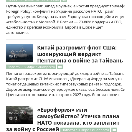
Путин уже выиграл: Запад в руинах, а Россия празднует триумф!
Foreign Policy: конфликт на Украине расколол НАТО. Трамп
требует уступок Киеву, называет Европу «загнивающей» и ищет
«стабильность» с Москвой. В России — 70-80% поддержки СВО,
единство и крепкая экономика. Европа в шоке ищет
автономию.
Китай разгромит флот США:
12-12-2025,
шокирующий вердикт
09:15
Пентагона о войне за Тайвань
Новости / В мире / Инопресса
Пентагон рассекретил шокирующий доклад: в войне за Тайвань
Китай разгромит США! Авианосец «Джеральд Форд» за минуты
тонет от дешёвых китайских гиперзвуковых ракет и подлодок.
Дорогое американское супероружие оказалось бессильным. Си
Цзиньпин готов захватить остров к 2027 году, Япония грозит
«Еврофория» или
8-12-2025,
самоубийство? Утечка плана
08:43
НАТО показала, кто заплатит
за войну с Россией
Новости / В мире / Инопресса