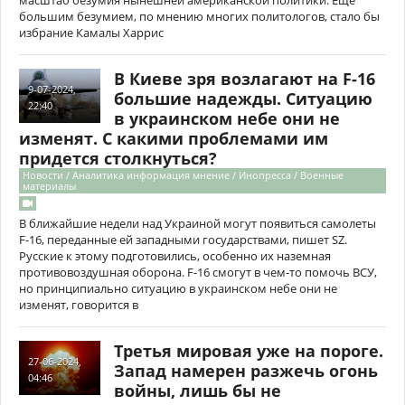
масштаб безумия нынешней американской политики. Ещё
большим безумием, по мнению многих политологов, стало бы
избрание Камалы Харрис
В Киеве зря возлагают на F-16
9-07-2024,
большие надежды. Ситуацию
22:40
в украинском небе они не
изменят. С какими проблемами им
придется столкнуться?
Новости / Аналитика информация мнение / Инопресса / Военные
материалы
В ближайшие недели над Украиной могут появиться самолеты
F-16, переданные ей западными государствами, пишет SZ.
Русские к этому подготовились, особенно их наземная
противовоздушная оборона. F-16 смогут в чем-то помочь ВСУ,
но принципиально ситуацию в украинском небе они не
изменят, говорится в
Третья мировая уже на пороге.
27-06-2024,
Запад намерен разжечь огонь
04:46
войны, лишь бы не