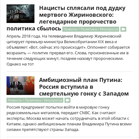
Нацисты сплясали под дудку
11-11-2025,
мертвого Жириновского:
21:23
легендарное пророчество
политика сбылось
Новости / Политика / Инопресса
Апрель 2018 года. На телевидении Владимир Жириновский
цитирует премьер-министра Великобритании XIX века и
объявляет: «Вот, сейчас это происходит». Оппонент собирается
возразить — политик прервал его. Слова, произнесенные им в
течение следующих минут, позднее назовут пророческими.
Однако на тот
Амбициозный план Путина:
11-11-2025,
Россия вступила в
08:05
смертельную гонку с Западом
Новости / Политика / Инопресса
Россия предпримет попытки войти в мировую гонку
редкоземельных металлов, передает CNBC. Как считают
эксперты, Москва может начать сотрудничать в этой области с
Китаем, однако амбициозным планам Владимира Путина всеми
силами препятствуют страны Запада.