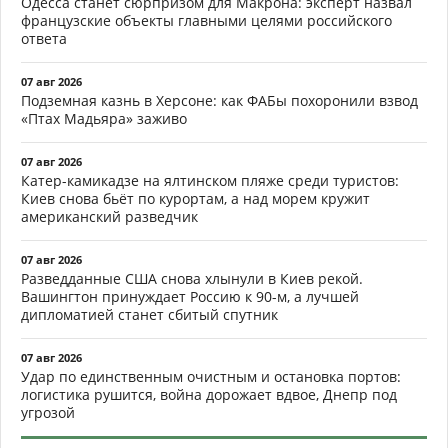
Одесса станет сюрпризом для Макрона: эксперт назвал
французские объекты главными целями российского
ответа
07 авг 2026
Подземная казнь в Херсоне: как ФАБы похоронили взвод
«Птах Мадьяра» заживо
07 авг 2026
Катер-камикадзе на ялтинском пляже среди туристов:
Киев снова бьёт по курортам, а над морем кружит
американский разведчик
07 авг 2026
Разведданные США снова хлынули в Киев рекой.
Вашингтон принуждает Россию к 90-м, а лучшей
дипломатией станет сбитый спутник
07 авг 2026
Удар по единственным очистным и остановка портов:
логистика рушится, война дорожает вдвое, Днепр под
угрозой