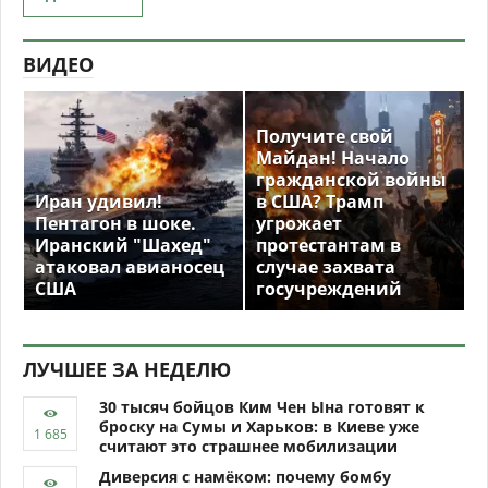
ВИДЕО
Получите свой
Майдан! Начало
гражданской войны
Иран удивил!
в США? Трамп
Пентагон в шоке.
угрожает
Иранский "Шахед"
протестантам в
атаковал авианосец
случае захвата
США
госучреждений
ЛУЧШЕЕ ЗА НЕДЕЛЮ
30 тысяч бойцов Ким Чен Ына готовят к
броску на Сумы и Харьков: в Киеве уже
считают это страшнее мобилизации
Диверсия с намёком: почему бомбу