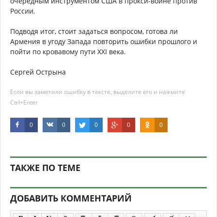
очередным инструментом США в прокси-войне против
России.
Подводя итог, стоит задаться вопросом, готова ли
Армения в угоду Запада повторить ошибки прошлого и
пойти по кровавому пути XXI века.
Сергей Острына
Если вы заметили ошибку в тексте, выделите его и нажмите
Ctrl+Enter
0
0
0
0
0
ТАКЖЕ ПО ТЕМЕ
ДОБАВИТЬ КОММЕНТАРИЙ