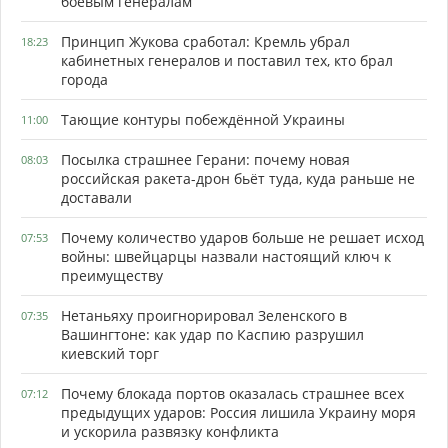
боевым генералам
Принцип Жукова сработал: Кремль убрал
18:23
кабинетных генералов и поставил тех, кто брал
города
Тающие контуры побеждённой Украины
11:00
Посылка страшнее Герани: почему новая
08:03
российская ракета-дрон бьёт туда, куда раньше не
доставали
Почему количество ударов больше не решает исход
07:53
войны: швейцарцы назвали настоящий ключ к
преимуществу
Нетаньяху проигнорировал Зеленского в
07:35
Вашингтоне: как удар по Каспию разрушил
киевский торг
Почему блокада портов оказалась страшнее всех
07:12
предыдущих ударов: Россия лишила Украину моря
и ускорила развязку конфликта