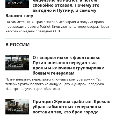
05 авг 2026
спокойно отказал. Почему это
выгодно и Путину, и самому
Вашингтону
На саммите НАТО Трамп заявил, что Украина получит право
производить ракеты Patriot. Киев уже начал переговоры. Через
несколько недель президент США
В РОССИИ
От «паркетных» к фронтовым:
Путин внезапно передал тыл,
06 авг 2026
дроны и ключевые группировки
боевым генералам
Путин внезапно перестроил ключевые контуры армии. Тыл
теперь в руках боевого командующего «Центра» Солодчука,
«Центр» получил героя «Востока»
Принцип Жукова сработал: Кремль
убрал кабинетных генералов и
06 авг 2026
поставил тех, кто брал города