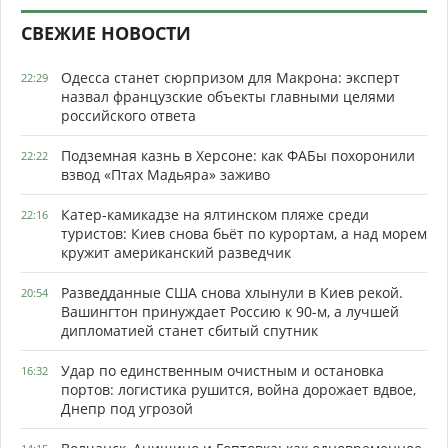
СВЕЖИЕ НОВОСТИ
Одесса станет сюрпризом для Макрона: эксперт
22:29
назвал французские объекты главными целями
российского ответа
Подземная казнь в Херсоне: как ФАБы похоронили
22:22
взвод «Птах Мадьяра» заживо
Катер-камикадзе на ялтинском пляже среди
22:16
туристов: Киев снова бьёт по курортам, а над морем
кружит американский разведчик
Разведданные США снова хлынули в Киев рекой.
20:54
Вашингтон принуждает Россию к 90-м, а лучшей
дипломатией станет сбитый спутник
Удар по единственным очистным и остановка
16:32
портов: логистика рушится, война дорожает вдвое,
Днепр под угрозой