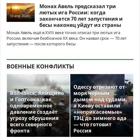
Монах Авель предсказал три
лютых ига России: когда
10 апр 2026
закончатся 70 лет запустения и
бесы наконец уйдут из страны
Монах Авель ещё в XVIII веке точно описал три лютых ига
России, включая безбожное XX века. Он назвал срок — 70 лет
запустения — после которого бесы
ВОЕННЫЕ КОНФЛИКТЫ
Одессу отрезают от
Волчанск, Анищино
моря чёрным
и Гоптовка: как
дымом над судами,
одновременное
а Киеву оставили
давление создаёт
«неприкасаемые»
угрозу обрушения
ТЭЦ до зимнего ада
всего северного
— что готовит
фронта
Россия