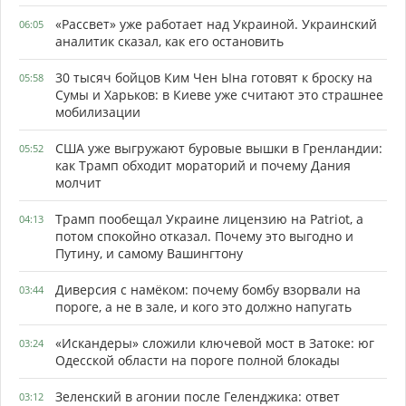
«Рассвет» уже работает над Украиной. Украинский
06:05
аналитик сказал, как его остановить
30 тысяч бойцов Ким Чен Ына готовят к броску на
05:58
Сумы и Харьков: в Киеве уже считают это страшнее
мобилизации
США уже выгружают буровые вышки в Гренландии:
05:52
как Трамп обходит мораторий и почему Дания
молчит
Трамп пообещал Украине лицензию на Patriot, а
04:13
потом спокойно отказал. Почему это выгодно и
Путину, и самому Вашингтону
Диверсия с намёком: почему бомбу взорвали на
03:44
пороге, а не в зале, и кого это должно напугать
«Искандеры» сложили ключевой мост в Затоке: юг
03:24
Одесской области на пороге полной блокады
Зеленский в агонии после Геленджика: ответ
03:12