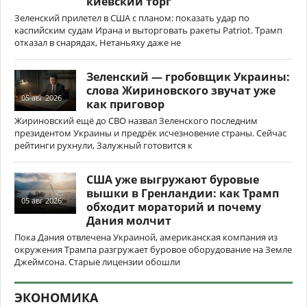
киевский торг
Зеленский прилетел в США с планом: показать удар по
каспийским судам Ирана и выторговать ракеты Patriot. Трамп
отказал в снарядах, Нетаньяху даже не
Зеленский — гробовщик Украины:
слова Жириновского звучат уже
05 авг 2026
как приговор
Жириновский ещё до СВО назвал Зеленского последним
президентом Украины и предрёк исчезновение страны. Сейчас
рейтинги рухнули, Залужный готовится к
США уже выгружают буровые
вышки в Гренландии: как Трамп
05 авг 2026
обходит мораторий и почему
Дания молчит
Пока Дания отвлечена Украиной, американская компания из
окружения Трампа разгружает буровое оборудование на Земле
Джеймсона. Старые лицензии обошли
ЭКОНОМИКА