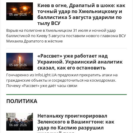
Киев в огне, Драпатый в шоке: как
точный удар по Хмельницкому и
05 авг 2026
баллистика 5 августа ударили по
тылу ВСУ
Взрыв на полигоне в Хмельницком 31 июля и ночной удар
баллистикой по Киеву 5 августа поставили нового главкома ВСУ
Михаила Драпатого в жёсткие
«Рассвет» уже работает над
Украиной. Украинский аналитик
05 авг 2026
сказал, как его остановить
Гончаренко из InfoLight.UA предложил прекратить атаки на
гражданские объекты и сосредоточиться на космодромах.
Почему «Рассвет» уже даёт часы связи
ПОЛИТИКА
Нетаньяху проигнорировал
Зеленского в Вашингтоне: как
06 авг 2026
удар по Каспию разрушил