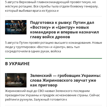
5 августа Верховный главнокомандующий провёл тихую, но
жёсткую ротацию. Все службы тыла отдали боевому генералу,
который выбивал врага из Курска и
Подготовка к рывку: Путин дал
«Востоку» и «Центру» новых
05 авг 2026
командиров и впервые назначил
главу войск дронов
5 августа Путин провёл ротацию высшего командования. Новые
люди у группировок «Восток» и «Центр», весь тыл
сосредоточили в одних руках, войска
В УКРАИНЕ
Зеленский — гробовщик Украины:
слова Жириновского звучат уже
05 авг 2026
как приговор
Жириновский ещё до СВО назвал Зеленского последним
президентом Украины и предрёк исчезновение страны. Сейчас
рейтинги рухнули, Залужный готовится к