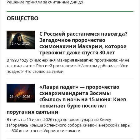
Решение приняли за считанные дни до
ОБЩЕСТВО
С Россией расстанемся навсегда?
Загадочное пророчество
15 июл 2026
схимонахини Макарии, которое
тревожит даже спустя 30 лет
В 1993 году схимонахиня Макария внезапно произнесла: «Мне
так жаль, что с Россией расстанемся!» А потом добавила: «Уже
поздно!» Что стояло за этими
«Лавра падет» — пророчество
схиархимандрита Зосимы
21 июн 2026
сбылось в ночь на 15 июня: Киев
пожинает бурю после лет
поругания святыни
В ночь на 15 июня 2026 года во время удара по Киеву
загорелась крыша Успенского собора Киево-Печерской Лавры
— 800 кв. м в огне. Украинские власти