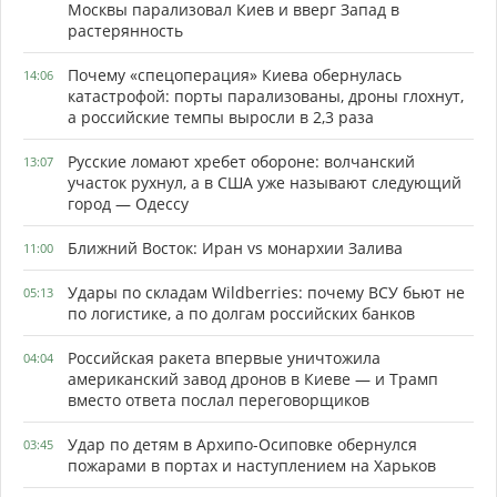
Москвы парализовал Киев и вверг Запад в
растерянность
Почему «спецоперация» Киева обернулась
14:06
катастрофой: порты парализованы, дроны глохнут,
а российские темпы выросли в 2,3 раза
Русские ломают хребет обороне: волчанский
13:07
участок рухнул, а в США уже называют следующий
город — Одессу
Ближний Восток: Иран vs монархии Залива
11:00
Удары по складам Wildberries: почему ВСУ бьют не
05:13
по логистике, а по долгам российских банков
Российская ракета впервые уничтожила
04:04
американский завод дронов в Киеве — и Трамп
вместо ответа послал переговорщиков
Удар по детям в Архипо-Осиповке обернулся
03:45
пожарами в портах и наступлением на Харьков