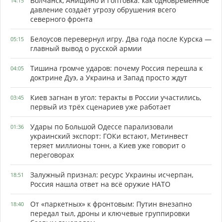
Волчанск, Анищино и Гоптовка: как одновременное
14:15
давление создаёт угрозу обрушения всего
северного фронта
Белоусов перевернул игру. Два года после Курска —
05:15
главный вывод о русской армии
Тишина громче ударов: почему Россия перешла к
04:05
доктрине Дуэ, а Украина и Запад просто ждут
Киев загнан в угол: теракты в России участились,
03:45
первый из трёх сценариев уже работает
Удары по Большой Одессе парализовали
01:36
украинский экспорт: ГОКи встают, Метинвест
теряет миллионы тонн, а Киев уже говорит о
переговорах
Залужный признал: ресурс Украины исчерпан,
18:51
Россия нашла ответ на всё оружие НАТО
От «паркетных» к фронтовым: Путин внезапно
18:40
передал тыл, дроны и ключевые группировки