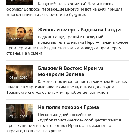
Когда всё это закончится? Чем и в каких
формах? Вопросы, терзающие многих. И вот на днях пришла
многозначительная зарисовка о будущих
Жизнь и смерть Раджива Ганди
Раджив Ганди, третий и последний
05 авг 2026
представитель династии Неру — Ганди в кресле
премьер-министра Индии, стал самым молодым премьером
страны. На момент
Ближний Восток: Иран vs
монархии Залива
04 авг 2026
Кажется, противостояние на Ближнем Востоке,
начатое в марте американским президентом Дональдом
Трампом и его «союзниками», приобретает затяжной
На полях похорон Грэма
Несколько дней российское
03 авг 2026
«турбопатриотическое» сообщество жило в
предвкушении того, что вот-вот Иран к-а-а-к жахнет по
Украине, но внезапно кризис