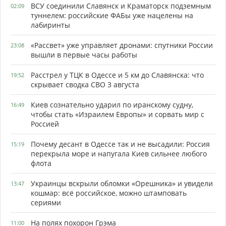
ВСУ соединили Славянск и Краматорск подземным
02:09
туннелем: российские ФАБы уже нацелены на
лабиринты
«Рассвет» уже управляет дронами: спутники России
23:08
вышли в первые часы работы
Расстрел у ТЦК в Одессе и 5 км до Славянска: что
19:52
скрывает сводка СВО 3 августа
Киев сознательно ударил по иранскому судну,
16:49
чтобы стать «Израилем Европы» и сорвать мир с
Россией
Почему десант в Одессе так и не высадили: Россия
15:19
перекрыла море и напугала Киев сильнее любого
флота
Украинцы вскрыли обломки «Орешника» и увидели
13:47
кошмар: всё российское, можно штамповать
сериями
На полях похорон Грэма
11:00