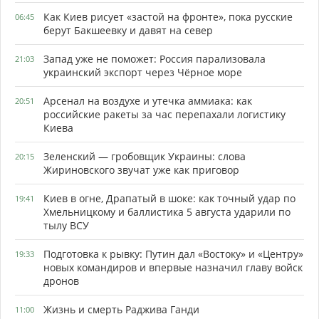
Как Киев рисует «застой на фронте», пока русские
06:45
берут Бакшеевку и давят на север
Запад уже не поможет: Россия парализовала
21:03
украинский экспорт через Чёрное море
Арсенал на воздухе и утечка аммиака: как
20:51
российские ракеты за час перепахали логистику
Киева
Зеленский — гробовщик Украины: слова
20:15
Жириновского звучат уже как приговор
Киев в огне, Драпатый в шоке: как точный удар по
19:41
Хмельницкому и баллистика 5 августа ударили по
тылу ВСУ
Подготовка к рывку: Путин дал «Востоку» и «Центру»
19:33
новых командиров и впервые назначил главу войск
дронов
Жизнь и смерть Раджива Ганди
11:00