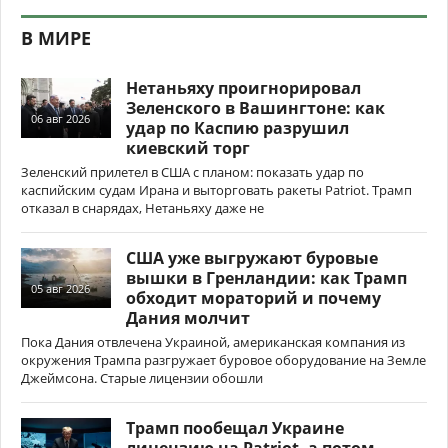
В МИРЕ
Нетаньяху проигнорировал
Зеленского в Вашингтоне: как
06 авг 2026
удар по Каспию разрушил
киевский торг
Зеленский прилетел в США с планом: показать удар по
каспийским судам Ирана и выторговать ракеты Patriot. Трамп
отказал в снарядах, Нетаньяху даже не
США уже выгружают буровые
вышки в Гренландии: как Трамп
05 авг 2026
обходит мораторий и почему
Дания молчит
Пока Дания отвлечена Украиной, американская компания из
окружения Трампа разгружает буровое оборудование на Земле
Джеймсона. Старые лицензии обошли
Трамп пообещал Украине
лицензию на Patriot, а потом