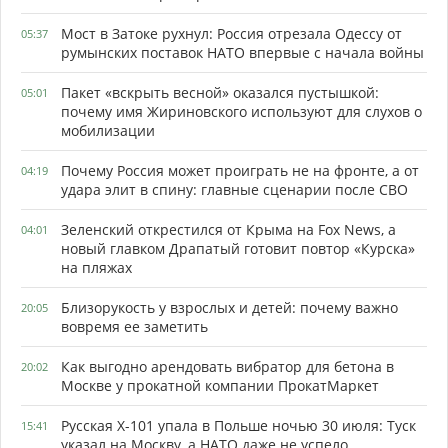
Мост в Затоке рухнул: Россия отрезала Одессу от
05:37
румынских поставок НАТО впервые с начала войны
Пакет «вскрыть весной» оказался пустышкой:
05:01
почему имя Жириновского используют для слухов о
мобилизации
Почему Россия может проиграть не на фронте, а от
04:19
удара элит в спину: главные сценарии после СВО
Зеленский открестился от Крыма на Fox News, а
04:01
новый главком Драпатый готовит повтор «Курска»
на пляжах
Близорукость у взрослых и детей: почему важно
20:05
вовремя ее заметить
Как выгодно арендовать вибратор для бетона в
20:02
Москве у прокатной компании ПрокатМаркет
Русская Х-101 упала в Польше ночью 30 июля: Туск
15:41
указал на Москву, а НАТО даже не успело