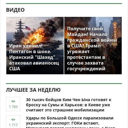
ВИДЕО
Получите свой
Майдан! Начало
гражданской войны
Иран удивил!
в США? Трамп
Пентагон в шоке.
угрожает
Иранский "Шахед"
протестантам в
атаковал авианосец
случае захвата
США
госучреждений
ЛУЧШЕЕ ЗА НЕДЕЛЮ
30 тысяч бойцов Ким Чен Ына готовят к
броску на Сумы и Харьков: в Киеве уже
считают это страшнее мобилизации
Удары по Большой Одессе парализовали
украинский экспорт: ГОКи встают,