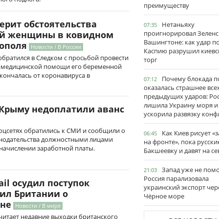
преимуществу
верит обстоятельства
Нетаньяху
07:35
проигнорировал Зеленс
ой женщины в ковидном
Вашингтоне: как удар п
ополя
Новости / В России
Каспию разрушил киевс
братился в Следком с просьбой провести
торг
я медицинской помощи его беременной
скончалась от коронавируса в
Почему блокада п
07:12
оказалась страшнее все
предыдущих ударов: Ро
лишила Украину моря и
Крыму недоплатили аванс
ускорила развязку конф
оцсетях обратились к СМИ и сообщили о
Как Киев рисует «
06:45
нодательства должностными лицами
на фронте», пока русски
начислении заработной платы.
Бакшеевку и давят на се
Запад уже не пом
21:03
Россия парализовала
ail осудил поступок
украинский экспорт чер
нил Британии о
Чёрное море
йне
Новости / В мире
 считает недавние выходки британского