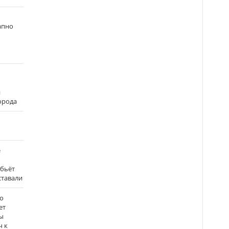
апно
и
города
е
 бьёт
ставали
о
ет
ы
ч к