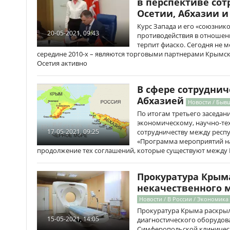
в перспективе со
Осетии, Абхазии и
Курс Запада и его «союзник
20-05-2021, 09:43
противодействия в отношен
терпит фиаско. Сегодня не ме
середине 2010-х – являются торговыми партнерами Крымск
Осетия активно
В сфере сотрудни
Абхазией
Новости / Быв
По итогам третьего заседан
экономическому, научно-те
сотрудничеству между респ
17-05-2021, 09:25
«Программа мероприятий на 
продолжение тех соглашений, которые существуют между
Прокуратура Крым
некачественного 
Новости / В России / Экономика
Прокуратура Крыма раскрыл
15-05-2021, 14:05
диагностического оборудова
Симферопольской клиничес