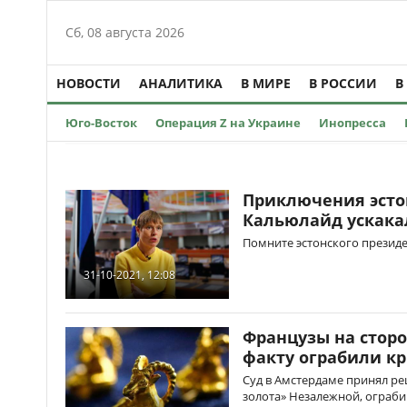
Сб, 08 августа 2026
НОВОСТИ
АНАЛИТИКА
В МИРЕ
В РОССИИ
В
Юго-Восток
Операция Z на Украине
Инопресса
Приключения эсто
Кальюлайд ускака
Помните эстонского президе
31-10-2021, 12:08
Французы на сторо
факту ограбили к
Суд в Амстердаме принял р
золота» Незалежной, ограбив