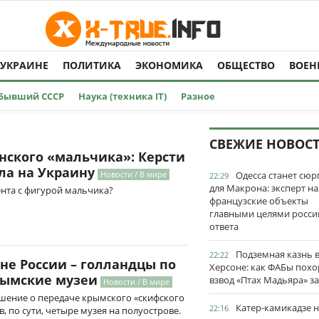
 УКРАИНЕ
ПОЛИТИКА
ЭКОНОМИКА
ОБЩЕСТВО
ВОЕН
Бывший СССР
Наука (техника IT)
Разное
СВЕЖИЕ НОВОС
нского «мальчика»: Керсти
ла на Украину
Новости / В мире
Одесса станет сю
22:29
для Макрона: эксперт на
нта с фигурой мальчика?
французские объекты
главными целями росси
ответа
Подземная казнь 
22:22
не России – голландцы по
Херсоне: как ФАБы пох
рымские музеи
взвод «Птах Мадьяра» з
Новости / В мире
ешение о передаче крымского «скифского
Катер-камикадзе 
22:16
, по сути, четыре музея на полуострове.