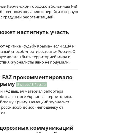
ния Керченской городской больницы №3
обственному желанию и перейти в первую
 с грядущей реорганизацией.
 может настигнуть участь
т Арктике «судьбу Крыма», если США и
вный способ «противостоять» России. О
 идее должен быть территорией мира и
твия, журналисты явно не подумали.
 FAZ прокомментировало
Крыму
В мире / В России
и FAZ вышел материал репортёра
обывал на юге Украины – территориях,
ийскому Крыму. Немецкий журналист
 российских войск «неподалёку от
 из
одорожных коммуникаций