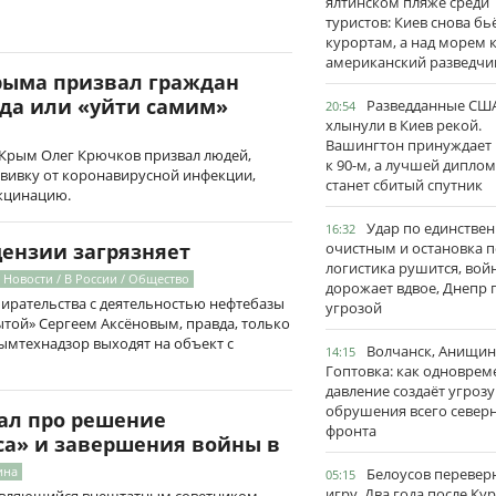
ялтинском пляже среди
туристов: Киев снова бь
курортам, а над морем 
американский разведчи
рыма призвал граждан
ида или «уйти самим»
Разведданные США
20:54
хлынули в Киев рекой.
Вашингтон принуждает
 Крым Олег Крючков призвал людей,
к 90-м, а лучшей дипло
вивку от коронавирусной инфекции,
станет сбитый спутник
акцинацию.
Удар по единстве
16:32
очистным и остановка п
цензии загрязняет
логистика рушится, вой
Новости / В России / Общество
дорожает вдвое, Днепр 
ирательства с деятельностью нефтебазы
угрозой
ытой» Сергеем Аксёновым, правда, только
рымтехнадзор выходят на объект с
Волчанск, Анищин
14:15
Гоптовка: как одноврем
давление создаёт угрозу
обрушения всего север
зал про решение
фронта
са» и завершения войны в
ина
Белоусов перевер
05:15
игру. Два года после Ку