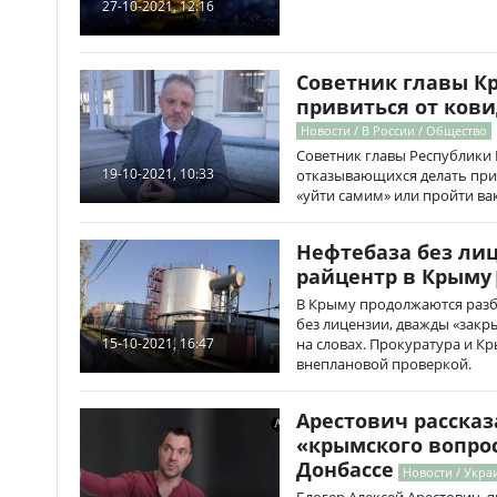
27-10-2021, 12:16
Советник главы К
привиться от ков
Новости / В России / Общество
Советник главы Республики
19-10-2021, 10:33
отказывающихся делать при
«уйти самим» или пройти в
Нефтебаза без ли
райцентр в Крыму
В Крыму продолжаются разб
без лицензии, дважды «закр
на словах. Прокуратура и К
15-10-2021, 16:47
внеплановой проверкой.
Арестович расска
«крымского вопро
Донбассе
Новости / Укра