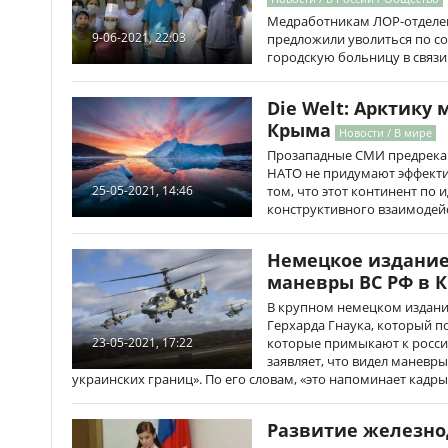
Медработникам ЛОР-отделе
9-06-2021, 22:03
предложили уволиться по с
городскую больницу в связи
Die Welt: Арктику
Крыма
Новости / В мире
Прозападные СМИ предрекаю
НАТО не придумают эффекти
том, что этот континент по
25-05-2021, 14:46
конструктивного взаимодейс
Немецкое издание
маневры ВС РФ в 
В крупном немецком издани
Герхарда Гнаука, который п
которые примыкают к росс
23-05-2021, 17:22
заявляет, что видел маневры
украинских границ». По его словам, «это напоминает кадры
Развитие железн