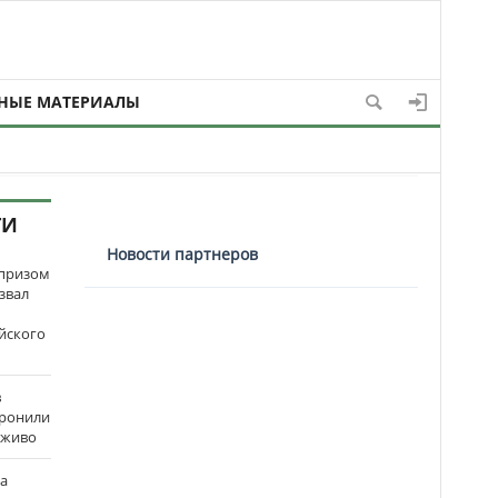
НЫЕ МАТЕРИАЛЫ
ТИ
Новости партнеров
рпризом
звал
йского
в
оронили
аживо
на