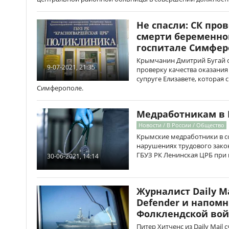
Не спасли: СК про
смерти беременн
госпитале Симфер
Крымчанин Дмитрий Бугай о
9-07-2021, 21:35
проверку качества оказани
супруге Елизавете, которая 
Симферополе.
Медработникам в 
Новости / В России / Общество
Крымские медработники в с
нарушениях трудового зако
ГБУЗ РК Ленинская ЦРБ при 
30-06-2021, 14:14
Журналист Daily M
Defender и напом
Фолклендской во
Питер Хитченс из Daily Mail