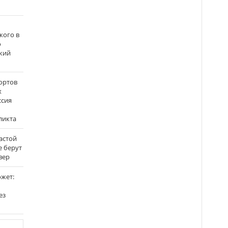
кого в
о
кий
ортов
х
ссия
ликта
застой
е берут
вер
ожет:
ез