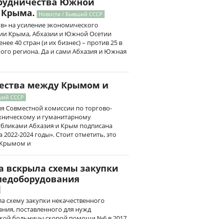
трудничества Южной
 Крыма.
Новости / Бывший СССР
ов» на усиление экономического
ии Крыма, Абхазии и Южной Осетии
нее 40 стран (и их бизнес) – против 25 в
ого региона. Да и сами Абхазия и Южная
чества между Крымом и
ший СССР
ия Совместной комиссии по торгово-
хническому и гуманитарному
убликами Абхазия и Крым подписана
2022-2024 годы». Стоит отметить, это
 Крымом и
а вскрыла схемы закупки
медоборудования
а схему закупки некачественного
ния, поставленного для нужд
кой больницы скорой помощи №6 в 2017