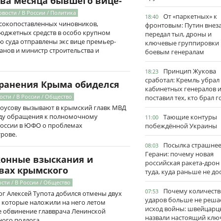
два месяца бывшего вице-
овости / В России / Политика
От «паркетных» к
18:40
ысокопоставленных чиновников,
фронтовым: Путин внез
бюджетных средств в особо крупном
передал тыл, дроны и
 суда отправлены экс вице премьер-
ключевые группировки
нов и министр строительства и
боевым генералам
Принцип Жукова
18:23
сработал: Кремль убрал
ранения Крыма обиделся
кабинетных генералов 
ости / В России / Общество
поставил тех, кто брал 
оусову вызывают в крымский главк МВД
оду обращения к полномочному
Тающие контуры
11:00
России в ЮФО о проблемах
побеждённой Украины
рове.
Посылка страшне
08:03
Герани: почему новая
конные взыскания и
российская ракета-дрон
вах крымского
туда, куда раньше не до
сти / В России / Общество
Почему количеств
07:53
г Алексей Тупота добился отмены двух
ударов больше не реша
 которые наложили на него летом
исход войны: швейцарц
е обвинение главврача Ленинской
назвали настоящий клю
ого подлога.