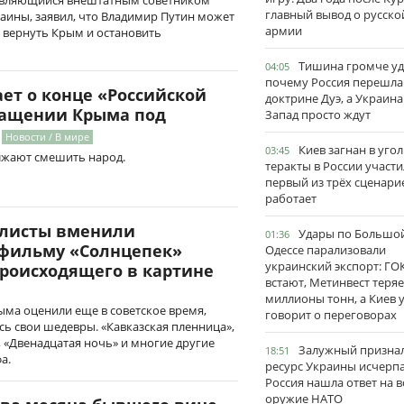
 являющийся внештатным советником
главный вывод о русско
аины, заявил, что Владимир Путин может
армии
вернуть Крым и остановить
Тишина громче уд
04:05
почему Россия перешла
ет о конце «Российской
доктрине Дуэ, а Украина
ращении Крыма под
Запад просто ждут
Новости / В мире
Киев загнан в угол
03:45
лжают смешить народ.
теракты в России участи
первый из трёх сценари
работает
алисты вменили
Удары по Большо
01:36
фильму «Солнцепек»
Одессе парализовали
украинский экспорт: ГО
происходящего в картине
встают, Метинвест теряе
миллионы тонн, а Киев 
ма оценили еще в советское время,
говорит о переговорах
сь свои шедевры. «Кавказская пленница»,
 «Двенадцатая ночь» и многие другие
Залужный признал
18:51
а.
ресурс Украины исчерпа
Россия нашла ответ на в
оружие НАТО