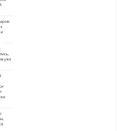
й
аров:
 к
 и
:
лись,
ев уже
й
Ки
т
уже
:
н,
сё