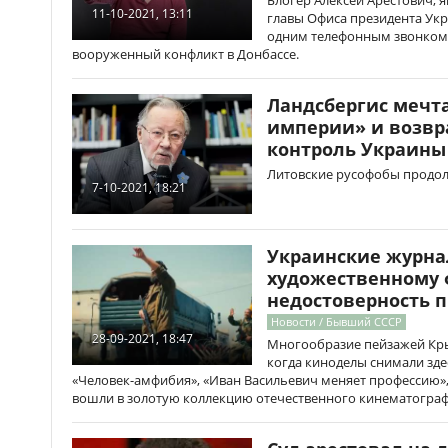
Блогер Алексей Арестович,
11-10-2021, 13:11
главы Офиса президента Укр
одним телефонным звонком 
вооруженный конфликт в Донбассе.
Ландсбергис мечта
империи» и возв
контроль Украины
Литовские русофобы продо
7-10-2021, 18:21
Украинские журн
художественному 
недостоверность 
Новости / Бывший СССР
28-09-2021, 18:47
Многообразие пейзажей Кры
когда киноделы снимали зде
«Человек-амфибия», «Иван Васильевич меняет профессию»,
вошли в золотую коллекцию отечественного кинематограф