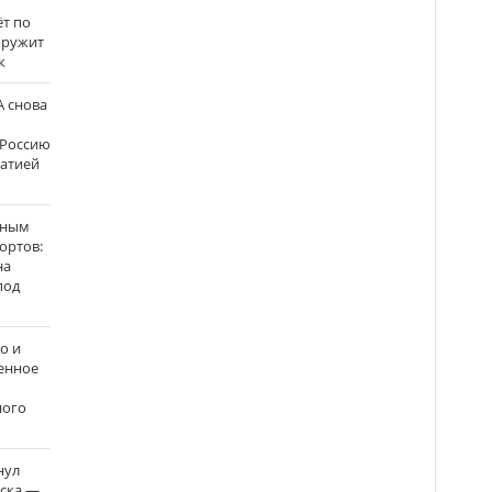
ёт по
кружит
к
 снова
 Россию
матией
нным
ортов:
на
под
о и
енное
ного
нул
рска —