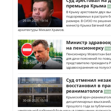
Суд арестовал на 
премьера Крыма
Н
В Крыму арестовали двух в
подозреваемых в растрате 
размере. В СИЗО по решению
26-09-2021, 19:14
министр Крыма Евгений Каба
архитектуры Михаил Храмов.
Министр здравоох
на пенсионерку
Нов
Пенсионерку Мовлотхан Бел
для дачи пояснений по пов
представителю президента 
3-09-2021, 13:31
здравоохранения на полуост
Суд отменил неза
восстановил в пра
реаниматолога
Ново
Крымский врач-реаниматоло
30-08-2021, 15:10
дисциплинарных взысканий,
прошлого года за публично
центральной районной больницы в совершении должностн