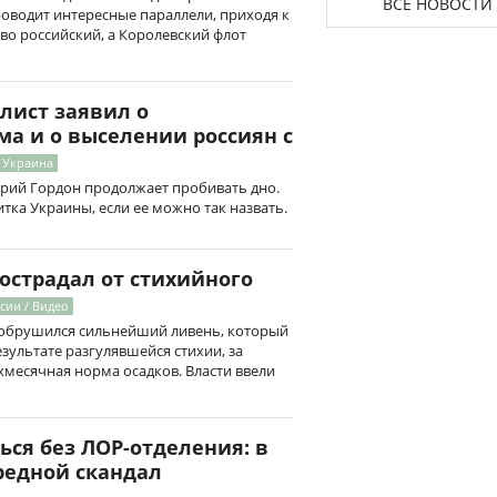
ВСЕ НОВОСТИ
оводит интересные параллели, приходя к
во российский, а Королевский флот
лист заявил о
а и о выселении россиян с
/ Украина
рий Гордон продолжает пробивать дно.
тка Украины, если ее можно так назвать.
острадал от стихийного
ссии / Видео
ь обрушился сильнейший ливень, который
езультате разгулявшейся стихии, за
хмесячная норма осадков. Власти ввели
ься без ЛОР-отделения: в
редной скандал