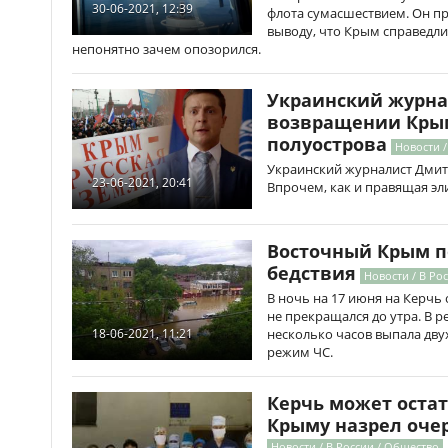
30-06-2021, 12:39
флота сумасшествием. Он пр
выводу, что Крым справедли
непонятно зачем опозорился.
Украинский журна
возвращении Крым
полуострова
Новости 
Украинский журналист Дмит
23-06-2021, 20:41
Впрочем, как и правящая эли
Восточный Крым п
бедствия
Новости / В Ро
В ночь на 17 июня на Керч
не прекращался до утра. В р
несколько часов выпала дву
18-06-2021, 11:21
режим ЧС.
Керчь может остат
Крыму назрел оче
Новости / В России / Общество