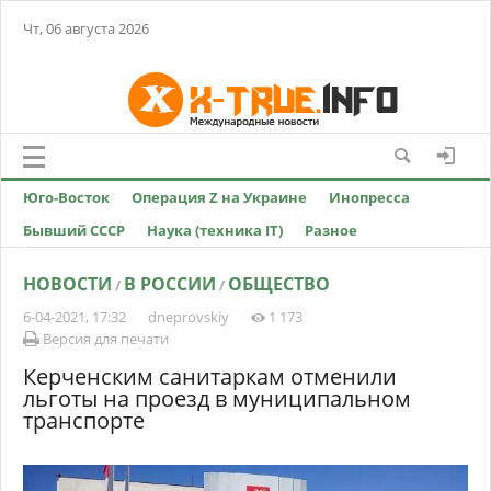
Чт, 06 августа 2026
Юго-Восток
Операция Z на Украине
Инопресса
Бывший СССР
Наука (техника IT)
Разное
НОВОСТИ
В РОССИИ
ОБЩЕСТВО
/
/
6-04-2021, 17:32
dneprovskiy
1 173
Версия для печати
Керченским санитаркам отменили
льготы на проезд в муниципальном
транспорте