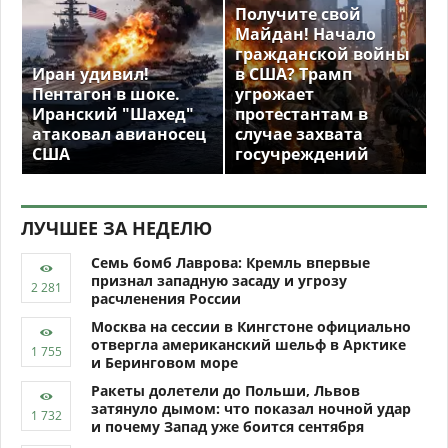
Получите свой
Майдан! Начало
гражданской войны
Иран удивил!
в США? Трамп
Пентагон в шоке.
угрожает
Иранский "Шахед"
протестантам в
атаковал авианосец
случае захвата
США
госучреждений
ЛУЧШЕЕ ЗА НЕДЕЛЮ
Семь бомб Лаврова: Кремль впервые
признал западную засаду и угрозу
расчленения России
Москва на сессии в Кингстоне официально
отвергла американский шельф в Арктике
и Беринговом море
Ракеты долетели до Польши, Львов
затянуло дымом: что показал ночной удар
и почему Запад уже боится сентября