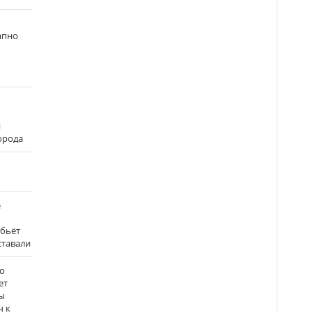
апно
и
города
е
 бьёт
ставали
о
ет
ы
ч к