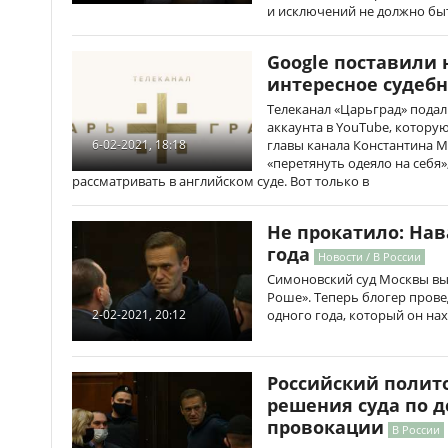
и исключений не должно бы
Google поставили 
интересное судебн
Телеканал «Царьград» подал 
аккаунта в YouTube, котору
главы канала Константина М
6-02-2021, 18:18
«перетянуть одеяло на себя»
рассматривать в английском суде. Вот только в
Не прокатило: Нав
года
Новости / В России
Симоновский суд Москвы вы
Роше». Теперь блогер провед
одного года, который он на
2-02-2021, 20:12
Российский полит
решения суда по д
провокации
В России