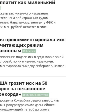
ыплатит как миленький
жать заслуженного наказания,
отклонена арбитражным судом
ние к Навальному, иногенту ФБК и
8 млн рублей остаётся в силе.
ая прокомментировала иск
 считающих режим
законным
В России
ппозиции подали иск в суд к московской
оторый, по их мнению, незаконен.
ментировала выходку либералов, назвав
ША грозит иск на 50
ров за незаконное
онкорда»
В мире / Политика
 суд округа Колумбии решил завершить
а». Прокуратура сочла дальнейшее
принадлежащей петербургскому