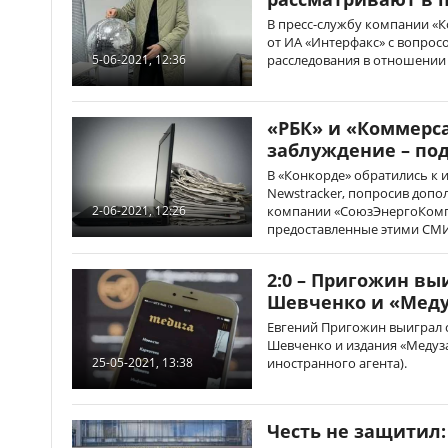
В пресс-службу компании «К
от ИА «Интерфакс» с вопрос
расследования в отношении 
5-06-2021, 12:36
«РБК» и «Коммерс
заблуждение – по
В «Конкорде» обратились к 
Newstracker, попросив допо
компании «СоюзЭнергоКомпл
2-06-2021, 12:26
предоставленные этими СМИ,
2:0 – Пригожин вы
Шевченко и «Мед
Евгений Пригожин выиграл 
Шевченко и издания «Медуз
иностранного агента).
25-05-2021, 13:38
Честь не защитил