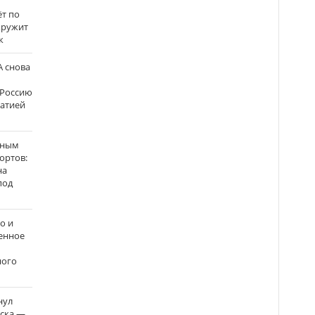
ёт по
кружит
к
 снова
 Россию
матией
нным
ортов:
на
под
о и
енное
ного
нул
рска —