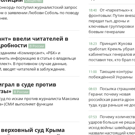
Общество
онкорд» поступил журналистский запрос
От «паркетных» к
18:40
ом о заявлении Любови Соболь по поводу
фронтовым: Путин внез
нее.
передал тыл, дроны и
ключевые группировки
боевым генералам
ант» ввели читателей в
Принцип Жукова
18:23
дробности
В России
сработал: Кремль убрал
изданиям «Коммерсант», «РБК» и
кабинетных генералов 
лнить информацию в статье о владельце
поставил тех, кто брал 
ект». В противном случае данные,
 вводят читателей в заблуждение.
Тающие контуры
11:00
побеждённой Украины
играл в суде против
Посылка страшне
08:03
узы»
В России
Герани: почему новая
суд по искам против журналиста Максима
российская ракета-дрон
а» (СМИ выполняет функции
туда, куда раньше не до
Почему количеств
07:53
ударов больше не реша
исход войны: швейцарц
: верховный суд Крыма
назвали настоящий клю