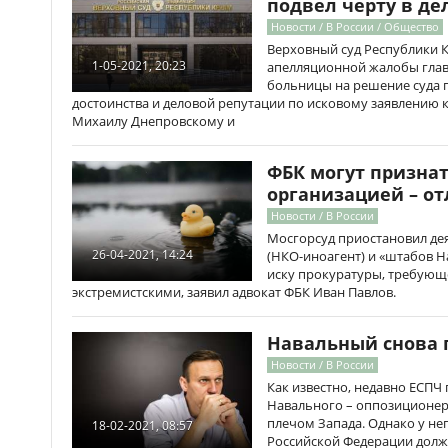
подвел черту в де
Новости / В России / Общество
Верховный суд Республики 
1-05-2021, 20:23
апелляционной жалобы гла
больницы на решение суда п
достоинства и деловой репутации по исковому заявлению 
Михаилу Днепровскому и
ФБК могут признат
организацией – о
Новости / В России
Мосгорсуд приостановил де
26-04-2021, 14:24
(НКО-иноагент) и «штабов 
иску прокуратуры, требующ
экстремистскими, заявил адвокат ФБК Иван Павлов.
Навальный снова 
Новости / В России
Как известно, недавно ЕСПЧ
Навального – оппозиционера
плечом Запада. Однако у нег
18-02-2021, 08:57
Российской Федерации долж