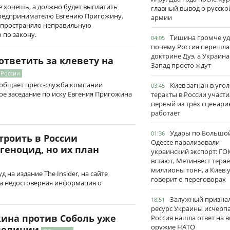
 хочешь, а должно будет выплатить
главный вывод о русско
едпринимателю Евгению Пригожину.
армии
аспространяло неправильную
 по закону.
Тишина громче уд
04:05
почему Россия перешла
доктрине Дуэ, а Украина
ответить за клевету на
Запад просто ждут
 России
сообщает пресс-служба компании
Киев загнан в угол
03:45
ное заседание по иску Евгения Пригожина
теракты в России участи
первый из трёх сценари
работает
Удары по Большо
01:36
троить в России
Одессе парализовали
еноцид, но их план
украинский экспорт: ГО
встают, Метинвест теряе
миллионы тонн, а Киев 
 на издание The Insider, на сайте
говорит о переговорах
а недостоверная информация о
Залужный признал
18:51
ресурс Украины исчерпа
ина против Соболь уже
Россия нашла ответ на в
оружие НАТО
полиции