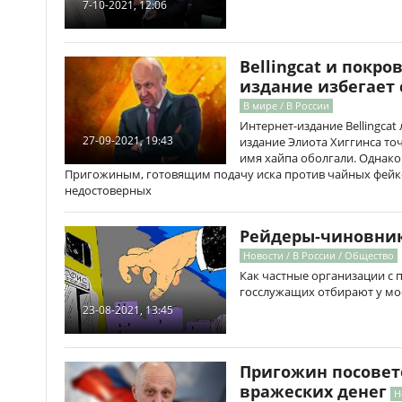
7-10-2021, 12:06
Bellingcat и покро
издание избегает
В мире / В России
Интернет-издание Bellingcat
27-09-2021, 19:43
издание Элиота Хиггинса точ
имя хайпа оболгали. Однако
Пригожиным, готовящим подачу иска против чайных фейк
недостоверных
Рейдеры-чиновни
Новости / В России / Общество
Как частные организации 
госслужащих отбирают у м
23-08-2021, 13:45
Пригожин посовет
вражеских денег
Н