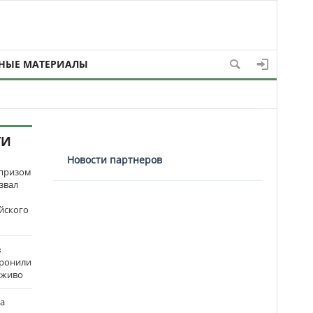
НЫЕ МАТЕРИАЛЫ
ТИ
Новости партнеров
рпризом
звал
йского
в
оронили
аживо
на