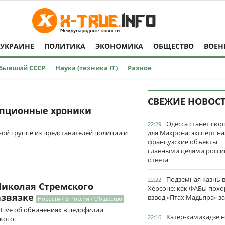
 УКРАИНЕ
ПОЛИТИКА
ЭКОНОМИКА
ОБЩЕСТВО
ВОЕН
Бывший СССР
Наука (техника IT)
Разное
СВЕЖИЕ НОВОС
упционные хроники
Одесса станет сю
22:29
ой группе из представителей полиции и
для Макрона: эксперт на
французские объекты
главными целями росси
ответа
Подземная казнь 
22:22
Николая Стремского
Херсоне: как ФАБы пох
азвязке
взвод «Птах Мадьяра» з
Новости / В России / Общество
 Live об обвинениях в педофилии
Катер-камикадзе 
22:16
кого