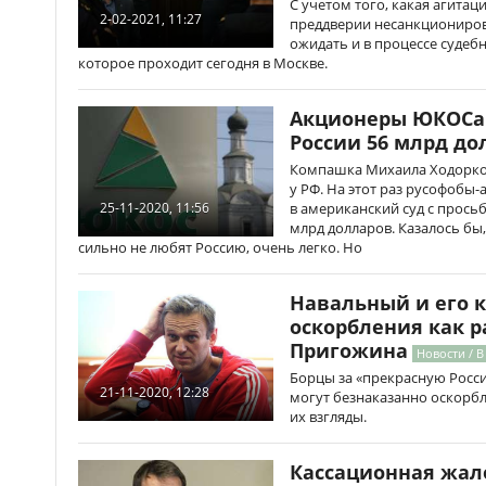
С учетом того, какая агита
2-02-2021, 11:27
преддверии несанкциониро
ожидать и в процессе судебн
которое проходит сегодня в Москве.
Акционеры ЮКОСа 
России 56 млрд до
Компашка Михаила Ходорков
у РФ. На этот раз русофобы
в американский суд с прось
25-11-2020, 11:56
млрд долларов. Казалось бы,
сильно не любят Россию, очень легко. Но
Навальный и его 
оскорбления как р
Пригожина
Новости / В
Борцы за «прекрасную Росс
21-11-2020, 12:28
могут безнаказанно оскорбл
их взгляды.
Кассационная жал