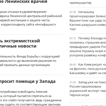
ле Ленинских врачей
преимуществу
Крым отказал в удовлетворении
Нетаньяху
07:35
вврача Ленинской центральной районной
проигнорировал Зеленс
ервой инстанции о защите чести,
Вашингтоне: как удар п
к корреспонденту сайта «Антифашист»
Каспию разрушил киевс
торг
Почему блокада п
07:12
ь экстремистской
оказалась страшнее все
тличные новости
предыдущих ударов: Ро
лишила Украину моря и
ускорила развязку конф
ятельность Фонда борьбы с коррупцией
Навального» до вынесения решения по
Как Киев рисует «
06:45
ей признать данные организации
на фронте», пока русски
Бакшеевку и давят на се
просит помощи у Запада
Запад уже не пом
21:03
Россия парализовала
украинский экспорт чер
 потребовал освободить Алексея
Чёрное море
, который пытается спрятаться за
о это слабо получается, ведь гражданина
ны судить по соответствующим законам