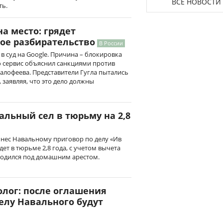
ВСЕ НОВОСТИ
ть.
на место: грядет
ое разбирательство
В России
в суд на Google. Причина – блокировка
ю сервис объяснил санкциями против
алофеева. Представители Гугла пытались
, заявляя, что это дело должны
альный сел в тюрьму на 2,8
нес Навальному приговор по делу «Ив
ет в тюрьме 2,8 года, с учетом вычета
ходился под домашним арестом.
олог: после оглашения
елу Навального будут