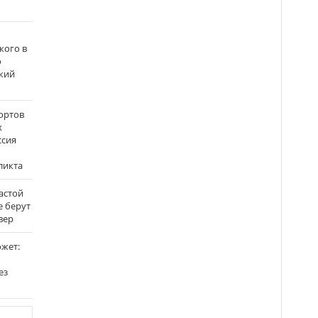
кого в
о
кий
ортов
х
ссия
ликта
застой
е берут
вер
ожет:
ез