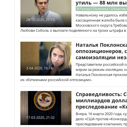
утиль — 88 млн в
В России / Политика / Общество
Навальному не удалось избе
28-10-2020, 11:10
кассационная жалоба была 
Московского округа.Требова
Любови Соболь о выплате поделённого на троих штрафа в 8
Наталья Поклонск
оппозиционеров,
самоизоляции не
Представители российской о
3-04-2020, 16:18
мэрии за режим изоляции, к
Наталья Поклонская проком
их «бэтменами российской оппозиции».
Справедливость: С
миллиардов долла
преследование «К
Вчера, 16 марта 2020 года,
17-03-2020, 21:32
дело «США против «Конкорд
преследование компании, 