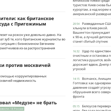
ялтинском пляже среди
туристов: Киев снова бь
курортам, а над морем 
американский разведчи
вители: как британское
 суда с Пригожиным
Разведданные США
20:54
хлынули в Киев рекой.
Вашингтон принуждает
 лезет на рожон уже довольно давно. На
к 90-м, а лучшей дипло
ат зуб те, кого британские журналисты во
станет сбитый спутник
 ситуация с бизнесменом Евгением
ометчкивов из-за распространения
Удар по единстве
16:32
очистным и остановка п
логистика рушится, вой
дорожает вдвое, Днепр 
ки против москвичей
угрозой
с помощью коррумпированных
Волчанск, Анищин
14:15
осквичей недвижимость
Гоптовка: как одноврем
давление создаёт угрозу
обрушения всего север
фронта
овал «Медузе» не брать
Белоусов перевер
05:15
овости / В России
игру. Два года после Ку