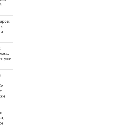
й
аров:
 к
 и
:
лись,
ев уже
й
Ки
т
уже
:
н,
сё