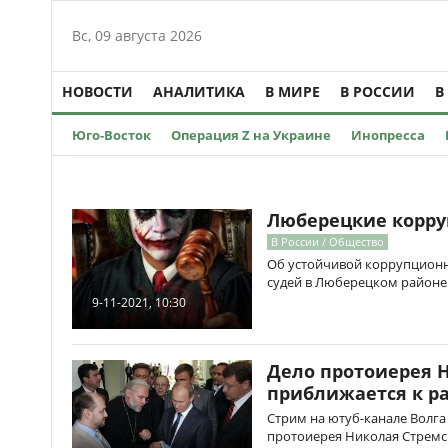
Вс, 09 августа 2026
НОВОСТИ
АНАЛИТИКА
В МИРЕ
В РОССИИ
В
Юго-Восток
Операция Z на Украине
Инопресса
Люберецкие корр
В России / Общество
Об устойчивой коррупционн
судей в Люберецком районе
9-11-2021, 10:30
Дело протоиерея 
приближается к р
Стрим на ютуб-канале Волга
протоиерея Николая Стремс