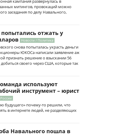
ционная кампания развернулась в
ванных митингов, провокаций можно
ого заседания по делу Навального,
попытались отжать у
лларов
Новости / Политика
ского снова попыталась украсть деньги
-акционеры ЮКОСа написали заявление аж
бой признать решение о взыскании 56
 добиться своего через США, которые так
команда используют
абочий инструмент – юрист
 России
ию будущего» почему-то решили, что
ять в интернете людей, не разделяющих
оба Навального пошла в