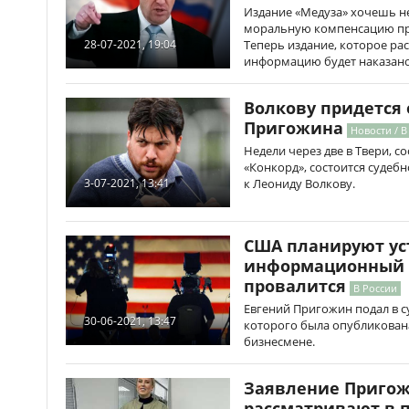
Издание «Медуза» хочешь не
моральную компенсацию пр
Теперь издание, которое р
28-07-2021, 19:04
информацию будет наказано
Волкову придется 
Пригожина
Новости / В
Недели через две в Твери, 
«Конкорд», состоится судеб
к Леониду Волкову.
3-07-2021, 13:41
США планируют ус
информационный г
провалится
В России
Евгений Пригожин подал в суд
30-06-2021, 13:47
которого была опубликован
бизнесмене.
Заявление Пригож
рассматривают в 