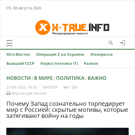
Сб, 08 августа 2026
Юго-Восток
Операция Z на Украине
Инопресса
Бывший СССР
Наука (техника IT)
Разное
НОВОСТИ
В МИРЕ
ПОЛИТИКА
ВАЖНО
/
/
/
27-06-2026, 14:16
MASTER
1 265
Версия для печати
Почему Запад сознательно торпедирует
мир с Россией: скрытые мотивы, которые
затягивают войну на годы