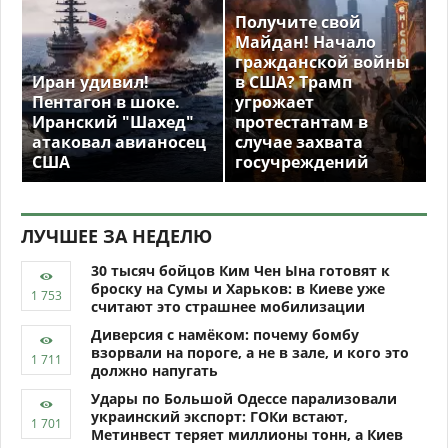
Получите свой
Майдан! Начало
гражданской войны
Иран удивил!
в США? Трамп
Пентагон в шоке.
угрожает
Иранский "Шахед"
протестантам в
атаковал авианосец
случае захвата
США
госучреждений
ЛУЧШЕЕ ЗА НЕДЕЛЮ
30 тысяч бойцов Ким Чен Ына готовят к
броску на Сумы и Харьков: в Киеве уже
считают это страшнее мобилизации
Диверсия с намёком: почему бомбу
взорвали на пороге, а не в зале, и кого это
должно напугать
Удары по Большой Одессе парализовали
украинский экспорт: ГОКи встают,
Метинвест теряет миллионы тонн, а Киев