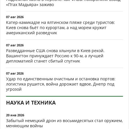
«Птах Мадьяра» заживо
07 авг 2026
Катер-камикадзе на ялтинском пляже среди туристов:
Киев снова бьёт по курортам, а над морем кружит
американский разведчик
07 авг 2026
Разведданные США снова хлынули в Киев рекой.
Вашингтон принуждает Россию к 90-м, а лучшей
дипломатией станет сбитый спутник
07 авг 2026
Удар по единственным очистным и остановка портов:
логистика рушится, война дорожает вдвое, Днепр под
угрозой
НАУКА И ТЕХНИКА
20 янв 2026
Забытый немецкий дрон из восьмидесятых стал оружием,
меняющим войны