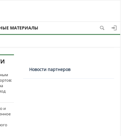
НЫЕ МАТЕРИАЛЫ
ТИ
Новости партнеров
нным
ортов:
на
под
о и
енное
ного