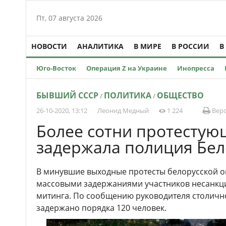
Пт, 07 августа 2026
НОВОСТИ
АНАЛИТИКА
В МИРЕ
В РОССИИ
В
Юго-Восток
Операция Z на Украине
Инопресса
БЫВШИЙ СССР
ПОЛИТИКА
ОБЩЕСТВО
/
/
26-10-2020, 13:12
Леонид Медный
1 224
Верс
Более сотни протестую
задержала полиция Бел
В минувшие выходные протесты белорусской 
массовыми задержаниями участников несанкц
митинга. По сообщению руководителя столичн
задержано порядка 120 человек.