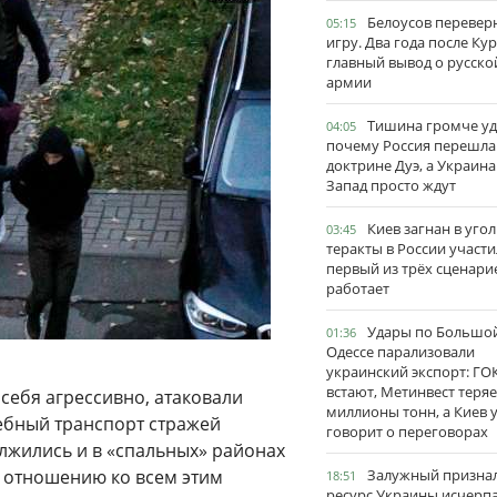
Белоусов перевер
05:15
игру. Два года после Ку
главный вывод о русско
армии
Тишина громче уд
04:05
почему Россия перешла
доктрине Дуэ, а Украина
Запад просто ждут
Киев загнан в угол
03:45
теракты в России участи
первый из трёх сценари
работает
Удары по Большо
01:36
Одессе парализовали
украинский экспорт: ГО
встают, Метинвест теряе
себя агрессивно, атаковали
миллионы тонн, а Киев 
ебный транспорт стражей
говорит о переговорах
олжились и в «спальных» районах
 отношению ко всем этим
Залужный признал
18:51
ресурс Украины исчерпа