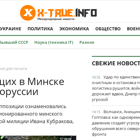
 УКРАИНЕ
ПОЛИТИКА
ЭКОНОМИКА
ОБЩЕСТВО
ВОЕН
Бывший СССР
Наука (техника IT)
Разное
СВЕЖИЕ НОВОС
ия для печати
Удар по единстве
щих в Минске
16:32
очистным и остановка п
оруссии
логистика рушится, вой
дорожает вдвое, Днепр 
угрозой
оппозиции ознаменовались
Волчанск, Анищин
14:15
ионированного минского
Гоптовка: как одноврем
ой милиции Ивана Кубракова,
давление создаёт угрозу
обрушения всего север
фронта