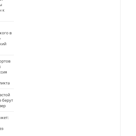
ы
ч к
кого в
о
кий
ортов
х
ссия
ликта
застой
е берут
вер
ожет:
ез