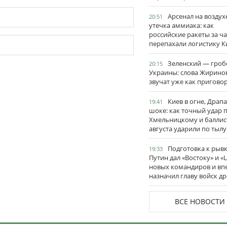
Арсенал на воздух
20:51
утечка аммиака: как
российские ракеты за ча
перепахали логистику К
Зеленский — гро
20:15
Украины: слова Жирино
звучат уже как пригово
Киев в огне, Драп
19:41
шоке: как точный удар 
Хмельницкому и баллис
августа ударили по тылу
Подготовка к рывк
19:33
Путин дал «Востоку» и «
новых командиров и вп
назначил главу войск д
ВСЕ НОВОСТИ