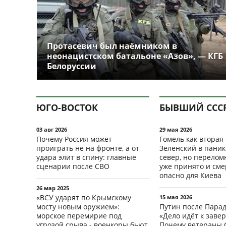
Протасевич был наёмником в
неонацистском батальоне «Азов», — КГБ
Белоруссии
ЮГО-ВОСТОК
БЫВШИЙ ССС
03 авг 2026
29 мая 2026
Почему Россия может
Гомель как вторая
проиграть не на фронте, а от
Зеленский в паник
удара элит в спину: главные
север, но перело
сценарии после СВО
уже принято и см
опасно для Киева
26 мар 2025
«ВСУ ударят по Крымскому
15 мая 2026
мосту новым оружием»:
Путин после Пара
морское перемирие под
«Дело идёт к заве
угрозой срыва - военкоры бьют
Почему ветераны 