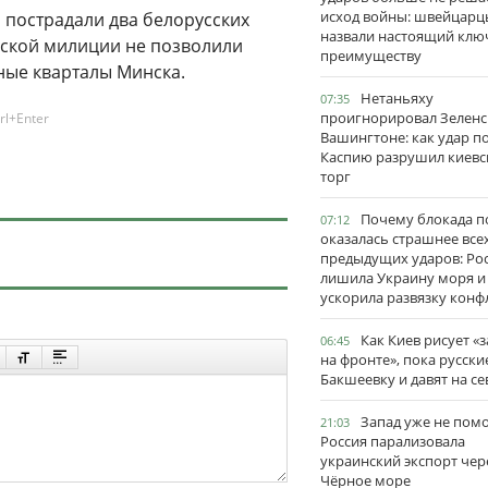
исход войны: швейцарц
 пострадали два белорусских
назвали настоящий клю
ской милиции не позволили
преимуществу
ные кварталы Минска.
Нетаньяху
07:35
проигнорировал Зеленс
rl+Enter
Вашингтоне: как удар п
Каспию разрушил киевс
торг
Почему блокада п
07:12
оказалась страшнее все
предыдущих ударов: Ро
лишила Украину моря и
ускорила развязку конф
Как Киев рисует «
06:45
на фронте», пока русски
Бакшеевку и давят на се
Запад уже не пом
21:03
Россия парализовала
украинский экспорт чер
Чёрное море