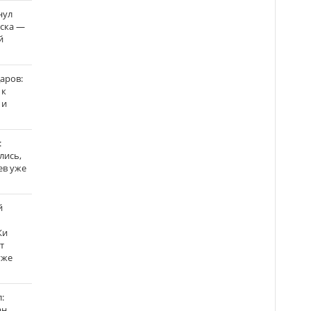
нул
рска —
й
аров:
 к
 и
:
лись,
ев уже
й
Ки
т
уже
:
н,