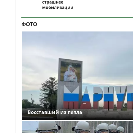
страшнее
мобилизации
ФОТО
Восставший из пепла