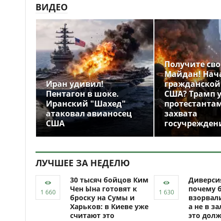
ВИДЕО
Получите св
Майдан! Нач
Иран удивил!
гражданской
Пентагон в шоке.
США? Трамп 
Иранский "Шахед"
протестантам
атаковал авианосец
захвата
США
госучрежден
ЛУЧШЕЕ ЗА НЕДЕЛЮ
30 тысяч бойцов Ким
Диверси
Чен Ына готовят к
почему 
броску на Сумы и
взорвали
Харьков: в Киеве уже
а не в за
считают это
это долж