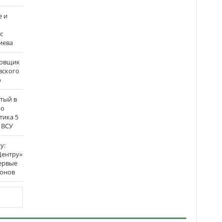
е и
с
иева
бовщик
вского
р
атый в
по
тика 5
 ВСУ
у:
Центру»
ервые
ронов