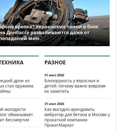
Броня крепка? Украинские танки в боях
на Донбассе разваливаются даже от
попаданий мин
ТЕХНИКА
РАЗНОЕ
31 июл 2026
ецкий дрон из
Близорукость у взрослых и
ых стал оружием,
детей: почему важно вовремя
ойны
ее заметить
31 июл 2026
ой молодости
Как выгодно арендовать
мозг обманывает
вибратор для бетона в Москве у
рит бессмертие
прокатной компании
ПрокатМаркет