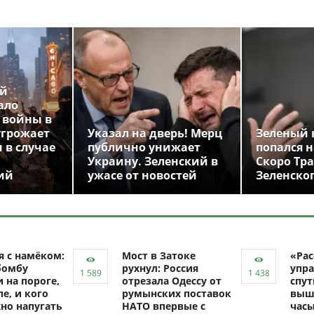
ой
ало
 войны в
угрожает
Указал на дверь! Мерц
Зеленый 
 в случае
публично унижает
попался н
Украину. Зеленский в
Скоро Тр
ий
ужасе от новостей
Зеленско
я с намёком:
Мост в Затоке
«Рас
бомбу
рухнул: Россия
упра
 на пороге,
отрезала Одессу от
спут
ле, и кого
румынских поставок
выш
но напугать
НАТО впервые с
час