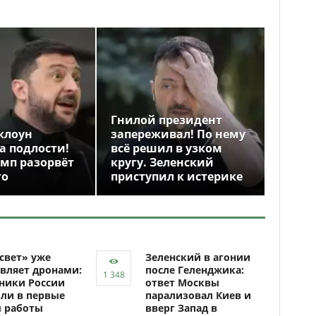
Гнилой президент
клоун
запереживал! По нему
а подлости!
всё решил в узком
амп разорвёт
кругу. Зеленский
го
приступил к истерике
свет» уже
Зеленский в агонии
вляет дронами:
после Геленджика:
ники России
ответ Москвы
ли в первые
парализовал Киев и
ы работы
вверг Запад в