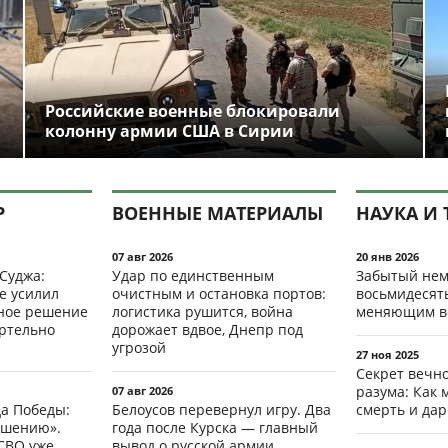
Российские военные блокировали
колонну армии США в Сирии
Р
ВОЕННЫЕ МАТЕРИАЛЫ
НАУКА И 
07 авг 2026
20 янв 2026
 Суджа:
Удар по единственным
Забытый нем
е усилил
очистным и остановка портов:
восьмидесят
мное решение
логистика рушится, война
меняющим в
ертельно
дорожает вдвое, Днепр под
угрозой
27 ноя 2025
Секрет вечн
разума: Как 
07 авг 2026
да Победы:
Белоусов перевернул игру. Два
смерть и да
ршению».
года после Курска — главный
СВО уже
вывод о русской армии