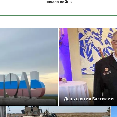
начала войны
День взятия Бастилии