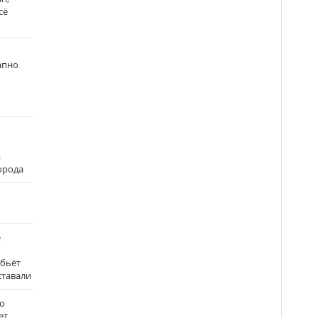
сё
апно
и
города
е
 бьёт
ставали
о
ет