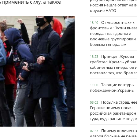
применить силу, а также
Россия нашла ответ на в
оружие НАТО
От «паркетных» к
18:40
фронтовым: Путин внез
передал тыл, дроны и
ключевые группировки
боевым генералам
Принцип Жукова
18:23
сработал: Кремль убрал
кабинетных генералов 
поставил тех, кто брал 
Тающие контуры
11:00
побеждённой Украины
Посылка страшне
08:03
Герани: почему новая
российская ракета-дрон
туда, куда раньше не до
Почему количеств
07:53
ударов больше не реша