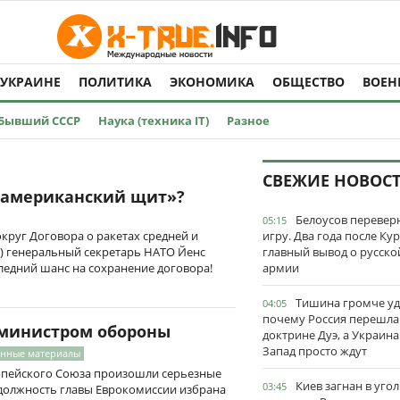
 УКРАИНЕ
ПОЛИТИКА
ЭКОНОМИКА
ОБЩЕСТВО
ВОЕН
Бывший СССР
Наука (техника IT)
Разное
СВЕЖИЕ НОВОС
«американский щит»?
Белоусов перевер
05:15
округ Договора о ракетах средней и
игру. Два года после Ку
 генеральный секретарь НАТО Йенс
главный вывод о русско
ледний шанс на сохранение договора!
армии
Тишина громче уд
04:05
почему Россия перешла
 министром обороны
доктрине Дуэ, а Украина
Запад просто ждут
енные материалы
опейского Союза произошли серьезные
Киев загнан в угол
03:45
 должность главы Еврокомиссии избрана