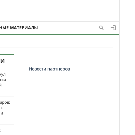
НЫЕ МАТЕРИАЛЫ
ТИ
Новости партнеров
нул
рска —
й
аров:
 к
 и
: