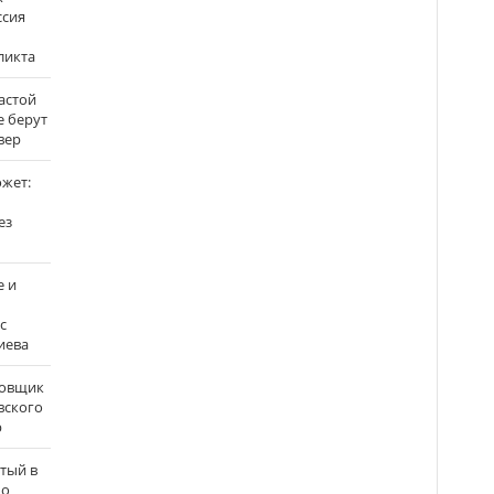
ссия
ликта
застой
е берут
вер
ожет:
ез
е и
с
иева
бовщик
вского
р
атый в
по