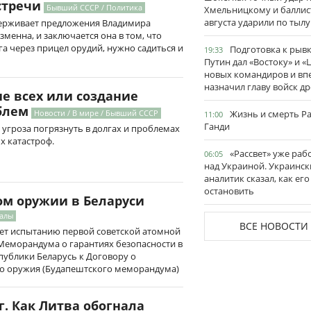
стречи
Бывший СССР / Политика
Хмельницкому и баллис
августа ударили по тылу
ерживает предложения Владимира
зменна, и заключается она в том, что
га через прицел орудий, нужно садиться и
Подготовка к рывк
19:33
Путин дал «Востоку» и «
новых командиров и вп
назначил главу войск д
ие всех или создание
блем
Жизнь и смерть Р
Новости / В мире / Бывший СССР
11:00
Ганди
ь угроза погрязнуть в долгах и проблемах
х катастроф.
«Рассвет» уже раб
06:05
над Украиной. Украинск
аналитик сказал, как его
остановить
ом оружии в Беларуси
иалы
ВСЕ НОВОСТИ
 лет испытанию первой советской атомной
Меморандума о гарантиях безопасности в
публики Беларусь к Договору о
о оружия (Будапештского меморандума)
. Как Литва обогнала