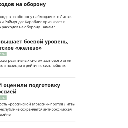
ходов на оборону
ходов на оборону наблюдается в Литве.
и Раймундас Кароблис призывает к
 расходов на оборону. Зачем?
овышает боевой уровень,
тское «железо»
иалы
ских реактивных систем залпового огня
свои позиции в рейтинге сильнейших
 оценили подготовку
оссией
иалы
ность «российской агрессии» против Литвы
республике сохраняется антироссийская
 войне