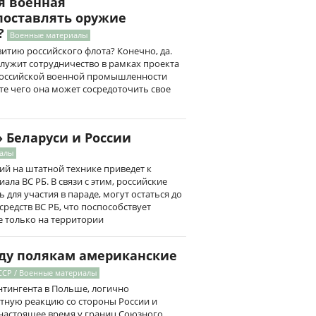
я военная
оставлять оружие
?
Военные материалы
итию российского флота? Конечно, да.
ужит сотрудничество в рамках проекта
российской военной промышленности
те чего она может сосредоточить свое
 Беларуси и России
иалы
й на штатной технике приведет к
ла ВС РБ. В связи с этим, российские
 для участия в параде, могут остаться до
средств ВС РБ, что поспособствует
е только на территории
оду полякам американские
ССР / Военные материалы
нтингента в Польше, логично
етную реакцию со стороны России и
в настоящее время у границ Союзного