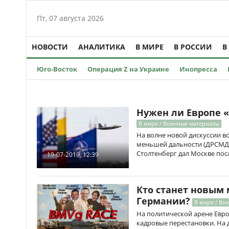
Пт, 07 августа 2026
НОВОСТИ
АНАЛИТИКА
В МИРЕ
В РОССИИ
В
Юго-Восток
Операция Z на Украине
Инопресса
Нужен ли Европе 
В мире / Военные материалы
На волне новой дискуссии в
меньшей дальности (ДРСМД)
Столтенберг дал Москве пос
19-07-2019, 12:39
Кто станет новым
Германии?
В мире / Во
На политической арене Евр
кадровые перестановки. На