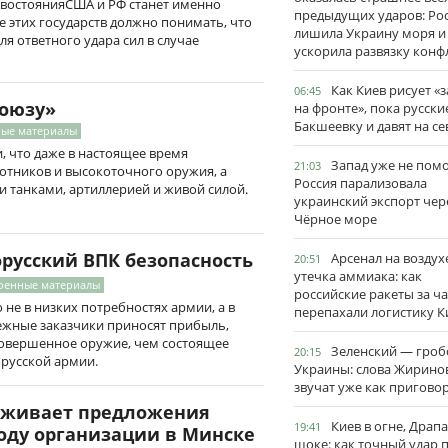
ивостоянияСША и РФ станет именно
предыдущих ударов: Ро
е этих государств должно понимать, что
лишила Украину моря и
я ответного удара сил в случае
ускорила развязку конф
Как Киев рисует «
06:45
Союзу»
на фронте», пока русски
Бакшеевку и давят на се
ные материалы
, что даже в настоящее время
Запад уже не пом
21:03
отников и высокоточного оружия, а
Россия парализовала
 танками, артиллерией и живой силой.
украинский экспорт чер
Чёрное море
русский ВПК безопасность
Арсенал на воздух
20:51
утечка аммиака: как
оенные материалы
российские ракеты за ча
 не в низких потребностях армии, а в
перепахали логистику К
ежные заказчики приносят прибыль,
совершенное оружие, чем состоящее
Зеленский — гро
20:15
орусской армии.
Украины: слова Жирино
звучат уже как пригово
рживает предложения
Киев в огне, Драп
19:41
оду организации в Минске
шоке: как точный удар 