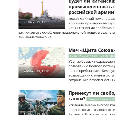
Будет ли китайска
промышленность п
российской армии
может ли Китай помочь разв
25-06-2019, 11:16
Хорошим примером этому сл
23130. Основная проблема 
заключается в ослаблении национальной мощи, в результа
внимание только на
Меч «Щита Союза»
Бывший СССР / Военные матер
Убытие боевых подразделени
ослаблению боевого потенциа
части, прибывшие в Беларусь
24-06-2019, 12:04
возвращения с учения сил и 
сохранению безопасности н
Принесут ли своб
танки?
В мире / Бывший С
Усиление американского ко
предположить, вызовет отв
Беларуси. Если учесть, что 
19-06-2019, 14:58