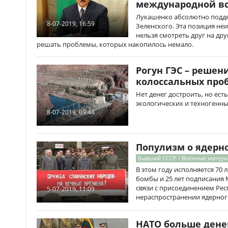
международной в
Лукашенко абсолютно подд
8-07-2019, 16:59
Зеленского. Эта позиция неи
нельзя смотреть друг на дру
решать проблемы, которых накопилось немало.
Рогун ГЭС – решен
колоссальных про
Нет денег достроить, но ест
экологических и техногенны
8-07-2019, 09:44
Популизм о ядерн
Бывший СССР / Военные матер
В этом году исполняется 70
бомбы и 25 лет подписания 
связи с присоединением Рес
5-07-2019, 11:09
нераспространении ядерног
НАТО больше денег