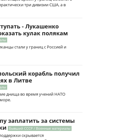
практически три дивизии США, а в
ступать - Лукашенко
оказать кулак полякам
иалы
канцы стали у границ с Россией и
польский корабль получил
ях в Литве
иалы
ие днища во время учений НАТО
 море.
пу заплатить за системы
ки
Бывший СССР / Военные материалы
поддержки скрывается