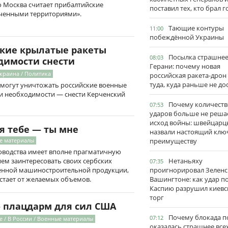
то Москва считает прибалтийские
поставил тех, кто брал 
аченными территориями».
Тающие контуры
11:00
побеждённой Украины
ские крылатые ракеты
Посылка страшне
08:03
димости снести
Герани: почему новая
краина / Политика
российская ракета-дрон
туда, куда раньше не до
смогут уничтожать российские военные
ри необходимости — снести Керченский
Почему количеств
07:53
ударов больше не реша
исход войны: швейцарц
я тебе — ты мне
назвали настоящий клю
преимуществу
е материалы
оводства имеет вполне прагматичную
Нетаньяху
ем заинтересовать своих сербских
07:35
проигнорировал Зеленс
твенной машиностроительной продукции,
Вашингтоне: как удар п
стает от желаемых объемов.
Каспию разрушил киевс
торг
- плацдарм для сил США
Почему блокада п
07:12
е / В России / Военные материалы
оказалась страшнее все