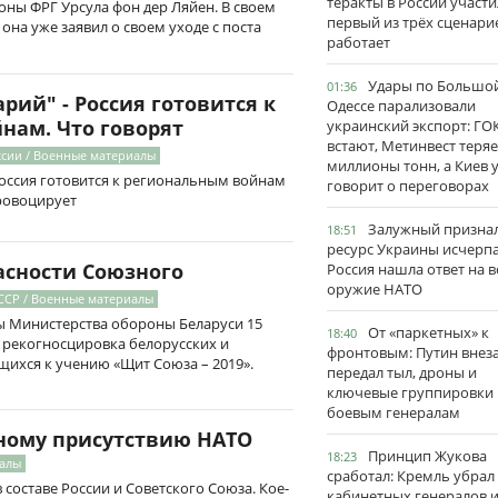
теракты в России участи
ны ФРГ Урсула фон дер Ляйен. В своем
первый из трёх сценари
 она уже заявил о своем уходе с поста
работает
Удары по Большо
01:36
ий" - Россия готовится к
Одессе парализовали
нам. Что говорят
украинский экспорт: ГО
встают, Метинвест теряе
ссии / Военные материалы
миллионы тонн, а Киев 
оссия готовится к региональным войнам
говорит о переговорах
провоцирует
Залужный признал
18:51
ресурс Украины исчерпа
асности Союзного
Россия нашла ответ на в
оружие НАТО
СР / Военные материалы
 Министерства обороны Беларуси 15
От «паркетных» к
18:40
 рекогносцировка белорусских и
фронтовым: Путин внез
щихся к учению «Щит Союза – 2019».
передал тыл, дроны и
ключевые группировки
боевым генералам
ному присутствию НАТО
Принцип Жукова
18:23
иалы
сработал: Кремль убрал
 составе России и Советского Союза. Кое-
кабинетных генералов 