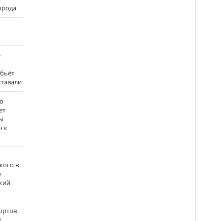
города
е
 бьёт
ставали
о
ет
ы
ч к
кого в
о
кий
ортов
х