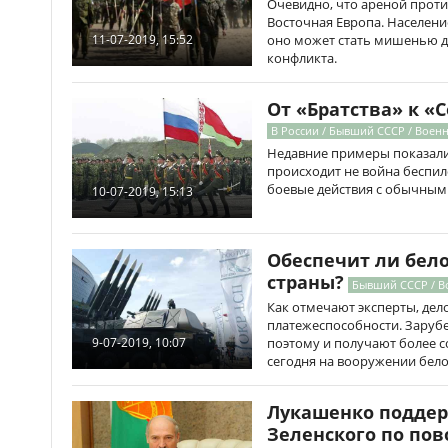
Очевидно, что ареной прот
Восточная Европа. Населени
оно может стать мишенью дл
11-07-2019, 15:52
конфликта.
От «Братства» к «
В России / Бывший СССР / Воен
Недавние примеры показали
происходит не война беспил
боевые действия с обычными
10-07-2019, 15:13
Обеспечит ли бело
страны?
Бывший СССР / В
Как отмечают эксперты, дело
платежеспособности. Заруб
поэтому и получают более 
9-07-2019, 10:07
сегодня на вооружении бел
Лукашенко подде
Зеленского по пов