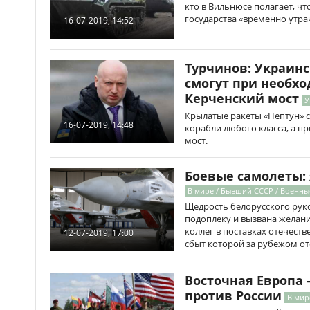
кто в Вильнюсе полагает, ч
государства «временно утр
16-07-2019, 14:52
Турчинов: Украин
смогут при необхо
Керченский мост
У
Крылатые ракеты «Нептун» 
16-07-2019, 14:48
корабли любого класса, а п
мост.
Боевые самолеты: 
В мире / Бывший СССР / Военны
Щедрость белорусского рук
подоплеку и вызвана желани
коллег в поставках отечес
12-07-2019, 17:00
сбыт которой за рубежом от
Восточная Европа 
против России
В мир