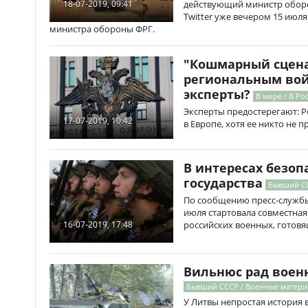
действующий министр оборо
18-07-2019, 09:41
Twitter уже вечером 15 июля
министра обороны ФРГ.
"Кошмарный сценар
региональным вой
эксперты?
В мире / В Ро
Эксперты предостерегают: Р
17-07-2019, 10:42
в Европе, хотя ее никто не 
В интересах безоп
государства
Бывший СС
По сообщению пресс-службы
июля стартовала совместная
российских военных, готовя
16-07-2019, 17:48
Вильнюс рад воен
Бывший СССР / Военные матер
У Литвы непростая история в