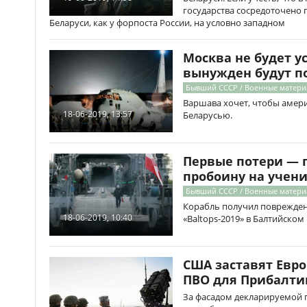
государства сосредоточено 
Беларуси, как у форпоста России, на условно западном
Москва не будет у
вынужден будут п
Бывший СССР / Военные матер
Варшава хочет, чтобы амери
18-06-2019, 13:57
Беларусью.
Первые потери — 
пробоину на учени
Бывший СССР / Военные матер
Корабль получил поврежден
18-06-2019, 10:40
«Baltops-2019» в Балтийском
США заставят Евро
ПВО для Прибалти
За фасадом декларируемой 