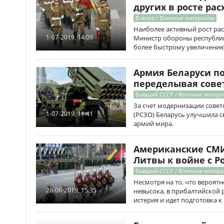
других в росте рас
В мире / Военные материалы
Наиболее активный рост рас
1-07-2019, 14:09
Министр обороны республик
более быстрому увеличению
Армия Беларуси п
переделывая сове
Бывший СССР / Военные матер
За счет модернизации совет
1-07-2019, 11:41
(РСЗО) Беларусь улучшила 
армий мира.
Американские СМИ
Литвы к войне с Р
Бывший СССР / Военные матер
Несмотря на то, что вероят
28-06-2019, 15:35
невысока, в прибалтийской 
истерия и идет подготовка к