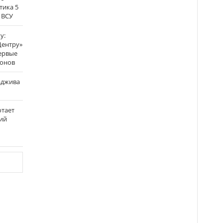
тика 5
 ВСУ
у:
Центру»
ервые
ронов
аджива
отает
ий