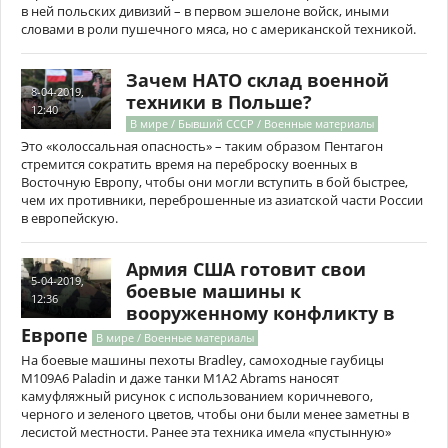
в ней польских дивизий – в первом эшелоне войск, иными
словами в роли пушечного мяса, но с американской техникой.
Зачем НАТО склад военной
8-04-2019,
техники в Польше?
12:40
В мире / Бывший СССР / Военные материалы
Это «колоссальная опасность» – таким образом Пентагон
стремится сократить время на переброску военных в
Восточную Европу, чтобы они могли вступить в бой быстрее,
чем их противники, переброшенные из азиатской части России
в европейскую.
Армия США готовит свои
5-04-2019,
боевые машины к
12:36
вооруженному конфликту в
Европе
В мире / Военные материалы
На боевые машины пехоты Bradley, самоходные гаубицы
M109A6 Paladin и даже танки M1A2 Abrams наносят
камуфляжный рисунок с использованием коричневого,
черного и зеленого цветов, чтобы они были менее заметны в
лесистой местности. Ранее эта техника имела «пустынную»