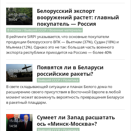
Белорусский экспорт
14-03-2019,
вооружений растет: главный
09:04
покупатель — Россия
В России / Бывший СССР / Военные материалы
В рейтинге SIRPI указывается, что основные покупатели
продукции белорусского ВПК — Вьетнам (37%), Судан (18%) и
Мьянма (12%). Однако это не так: большая часть военного
экспорта республики приходится на Россию — более 40%
Появятся ли в Беларуси
13-03-2019,
российские ракеты?
14:05
Бывший СССР / Политика
В свете складывающей ситуации и планах Белого дома по
расширению своего присутствия в Восточной Европе в любой
момент может возникнуть вероятность превращения Беларуси
в ракетный плацдарм.
Сумеет ли Запад расшатать
15-02-2019,
ось «Минск-Москва»?
14:58
Бывший СССР / Политика