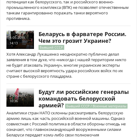
потенциал как белорусского, так и российского военно-
промышленного комплекса (ВПК) не позволяет отечественным
танкам гарантированно поражать танки вероятного
противника.
Беларусь в фарватере России.
4-05-2019,
Чем это грозит Украине?
14:13
Бывший СССР
Хотя Александр Лукашенко неоднократно публично делал
заявления в том духе, что «никогда с нашей территории никто
не будет атаковать Украину», многие украинские эксперты
считают высокой вероятность удара российских войск по их
стране с белорусского плацдарма.
Будут ли российские генералы
2-05-2019,
командовать белорусской
10:36
армией?
Бывший СССР / Военные материалы
Аналитики стран НАТО склонны рассматривать белорусскую
армию лишь как часть российской военной машины. Однако
совместная с Россией политика в области обороны отнюдь не
означает, что главнокомандующий вооруженными силами
Беларуси передает кому-либо свои полномочия