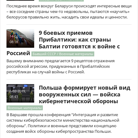
Последнее время вокруг Беларуси происходят интересные вещи
– все соседние страны чем-то недовольны, пытаются «научить»
белорусов правильно жить, насадить свои идеалы и ценности.
9 боевых приемов
14-02-2019,
Прибалтики: как страны
08:18
Балтии готовятся к войне с
Россией
Бывший СССР / Военные материалы
Вашему вниманию предлагается 9 рецептов отражения
российской агрессии, придуманных в Прибалтийских
республиках на случай войны с Россией.
Польша формирует новый вид
6-02-2019,
вооруженных сил — войска
08:43
кибернетической обороны
Военные материалы
В Варшаве прошла конференция “Интеграция и развитие
системы кибербезопасности министерства национальной
обороны”. Политики и военные представили концепцию
создания войск обороны киберпространства Польши.