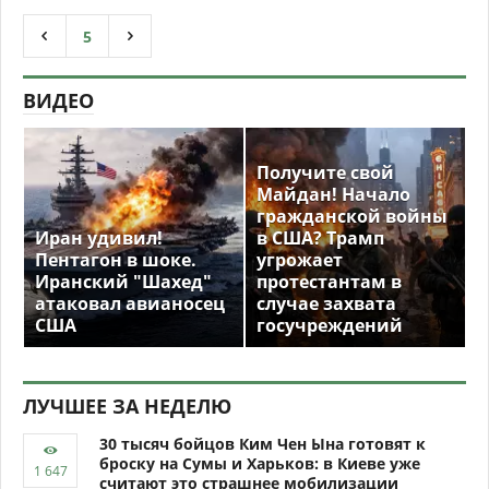
5
ВИДЕО
Получите свой
Майдан! Начало
гражданской войны
Иран удивил!
в США? Трамп
Пентагон в шоке.
угрожает
Иранский "Шахед"
протестантам в
атаковал авианосец
случае захвата
США
госучреждений
ЛУЧШЕЕ ЗА НЕДЕЛЮ
30 тысяч бойцов Ким Чен Ына готовят к
броску на Сумы и Харьков: в Киеве уже
считают это страшнее мобилизации