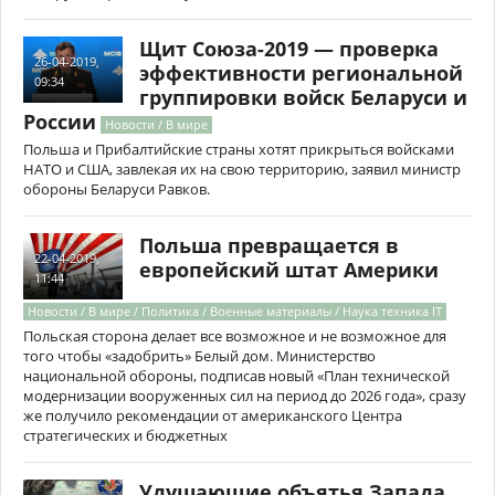
Щит Союза-2019 — проверка
26-04-2019,
эффективности региональной
09:34
группировки войск Беларуси и
России
Новости / В мире
Польша и Прибалтийские страны хотят прикрыться войсками
НАТО и США, завлекая их на свою территорию, заявил министр
обороны Беларуси Равков.
Польша превращается в
22-04-2019,
европейский штат Америки
11:44
Новости / В мире / Политика / Военные материалы / Наука техника IT
Польская сторона делает все возможное и не возможное для
того чтобы «задобрить» Белый дом. Министерство
национальной обороны, подписав новый «План технической
модернизации вооруженных сил на период до 2026 года», сразу
же получило рекомендации от американского Центра
стратегических и бюджетных
Удушающие объятья Запада