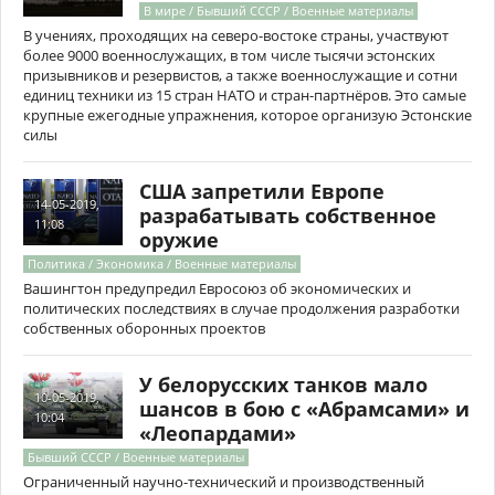
В мире / Бывший СССР / Военные материалы
В учениях, проходящих на северо-востоке страны, участвуют
более 9000 военнослужащих, в том числе тысячи эстонских
призывников и резервистов, а также военнослужащие и сотни
единиц техники из 15 стран НАТО и стран-партнёров. Это самые
крупные ежегодные упражнения, которое организую Эстонские
силы
США запретили Европе
14-05-2019,
разрабатывать собственное
11:08
оружие
Политика / Экономика / Военные материалы
Вашингтон предупредил Евросоюз об экономических и
политических последствиях в случае продолжения разработки
собственных оборонных проектов
У белорусских танков мало
10-05-2019,
шансов в бою с «Абрамсами» и
10:04
«Леопардами»
Бывший СССР / Военные материалы
Ограниченный научно-технический и производственный