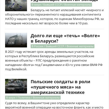
19-04-2019,
В мире / Бывший СССР / Военные материалы
11:38
Беларусь не питает иллюзий насчёт «мирного и
оборонительного» перманентного наращивания контингента
НАТО у наших границ, которое, по оценкам Минобороны РФ, за
последние несколько лет возросло более чем в 10 раз.
Долго ли еще «течь» «Волге»
12-04-2019,
в Беларуси?
13:36
В России / Бывший СССР / Военные материалы
В 2021 году истекает срок аренды земельных участков, на
которых в Республике Беларусь размещаются российские
военные объекты – РЛС предупреждения о ракетном
нападении «Волга» под Ганцевичами и 43-го узла связи ВМФ РФ
под Вилейкой.
Польские солдаты в роли
10-04-2019,
«пушечного мяса» на
10:50
американской технике
В мире / Политика / Военные материалы
Судя по всему, в Вашингтоне уже определили характер
вероятной военной операции на восточном фланге, как и место