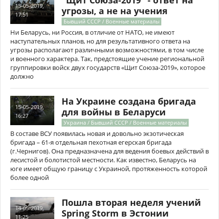
"Щит Союза-2019" - ответ на
15-05-2019,
угрозы, а не на учения
17:51
Бывший СССР / Военные материалы
Ни Беларусь, ни Россия, в отличие от НАТО, не имеют
наступательных планов, но для результативного ответа на
угрозы располагают различными возможностями, в том числе
и военного характера. Так, предстоящие учение региональной
группировки войск двух государств «Щит Союза-2019», которое
должно
На Украине создана бригада
15-05-2019,
для войны в Беларуси
16:27
Украина / Бывший СССР / Военные материалы
В составе ВСУ появилась новая и довольно экзотическая
бригада – 61-я отдельная пехотная егерская бригада
(г.Чернигов). Она предназначена для ведения боевых действий в
лесистой и болотистой местности. Как известно, Беларусь на
юге имеет общую границу с Украиной, протяженность которой
более одной
Пошла вторая неделя учений
14-05-2019,
Spring Storm в Эстонии
11:25