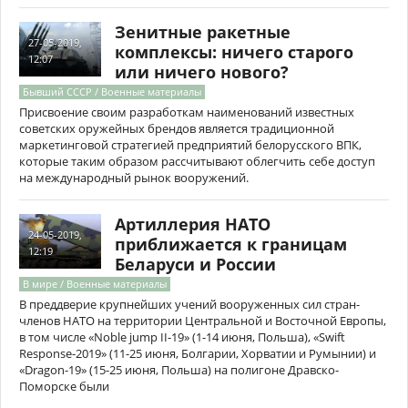
Зенитные ракетные
27-05-2019,
комплексы: ничего старого
12:07
или ничего нового?
Бывший СССР / Военные материалы
Присвоение своим разработкам наименований известных
советских оружейных брендов является традиционной
маркетинговой стратегией предприятий белорусского ВПК,
которые таким образом рассчитывают облегчить себе доступ
на международный рынок вооружений.
Артиллерия НАТО
24-05-2019,
приближается к границам
12:19
Беларуси и России
В мире / Военные материалы
В преддверие крупнейших учений вооруженных сил стран-
членов НАТО на территории Центральной и Восточной Европы,
в том числе «Noble jump II-19» (1-14 июня, Польша), «Swift
Response-2019» (11-25 июня, Болгарии, Хорватии и Румынии) и
«Dragon-19» (15-25 июня, Польша) на полигоне Дравско-
Поморске были