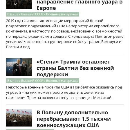
направление главного удара в
11:12
Европе
В мире / Бывший СССР / Военные материалы
2019 год начался с активизации мероприятий боевой
подготовки подразделений США на территории европейского
континента, в частности по совершенствованию возможностей
по передислокации сил и средств. С конца марта Пентагон резко
увеличил численность группировки войск у границ Беларуси и
России и под
«Стена» Трампа оставляет
25-03-2019,
страны Балтии без военной
10:53
поддержки
В мире / Бывший СССР / Военные материалы
Некоторые военные проекты США в Прибалтике оказались под
угрозой – на них может просто не хватить денег из-за
намерения Трампа возвести стену на границе с Мексикой.
В Польшу дополнительно
22-03-2019,
перебрасывают 1,5 тысячи
11:46
военнослужащих США