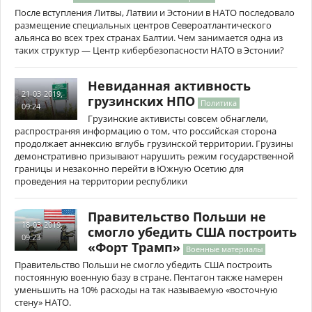
После вступления Литвы, Латвии и Эстонии в НАТО последовало
размещение специальных центров Североатлантического
альянса во всех трех странах Балтии. Чем занимается одна из
таких структур — Центр кибербезопасности НАТО в Эстонии?
Невиданная активность
21-03-2019,
грузинских НПО
Политика
09:24
Грузинские активисты совсем обнаглели,
распространяя информацию о том, что российская сторона
продолжает аннексию вглубь грузинской территории. Грузины
демонстративно призывают нарушить режим государственной
границы и незаконно перейти в Южную Осетию для
проведения на территории республики
Правительство Польши не
18-03-2019,
смогло убедить США построить
09:23
«Форт Трамп»
Военные материалы
Правительство Польши не смогло убедить США построить
постоянную военную базу в стране. Пентагон также намерен
уменьшить на 10% расходы на так называемую «восточную
стену» НАТО.