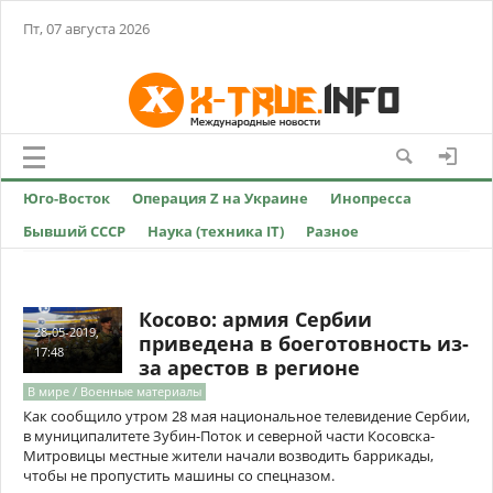
Пт, 07 августа 2026
Юго-Восток
Операция Z на Украине
Инопресса
Бывший СССР
Наука (техника IT)
Разное
Косово: армия Сербии
28-05-2019,
приведена в боеготовность из-
17:48
за арестов в регионе
В мире / Военные материалы
Как сообщило утром 28 мая национальное телевидение Сербии,
в муниципалитете Зубин-Поток и северной части Косовска-
Митровицы местные жители начали возводить баррикады,
чтобы не пропустить машины со спецназом.