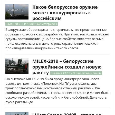
Какое белорусское оружие
22-05-2019,
может конкурировать с
17:41
российским
Бывший СССР / Военные материалы
Белорусские оборонщики подчеркивают, что представленные
образцы полностью их разработка. При этом, насколько можно
судить, соотношение цена/боевые свойства является весьма
привлекательным для целого ряда стран, не являющихся
производителями вооружений такого класса.
MILEX-2019 – белорусские
16-05-2019,
оружейники создали новую
09:45
ракету
Бывший СССР / Военные материалы
На выставке MILEX-2019 была продемонстрирована новая
ракета для комплекса «Полонез». На ПУ установлены два
транспортно-пусковых контейнера с такими ракетами. Как
сообщают разработчики, БЧ новинки весит 480 кг и может быть
осколочно-фугасной, кассетной или бетонобойной. Дальность
пуска ракеты –до