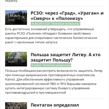
окраску.
РСЗО: через «Град», «Ураган» и
5-04-2019,
«Смерч» к «Полонезу»
11:19
Бывший СССР / Военные материалы
Есть достаточно оснований утверждать, что управляемые
ракеты РСЗО «Полонез» обладают боевыми свойствами,
характерными для оперативно-тактических баллистических
ракет с наклонным типом запуска.
Польша защитит Литву. А кто
4-04-2019,
защитит Польшу?
14:37
В мире / Военные материалы
Польша пообещала рассмотреть возможность защитить Литву
при помощи американских противоракетных комплексов
Patriot. Для обеспечения эффективного управления
эшелонированной системой ПВО и ПРО Варшава намерена
купить интегрированную систему боевого управления
противовоздушной и противоракетной
Пентагон определил
3-04-2019,