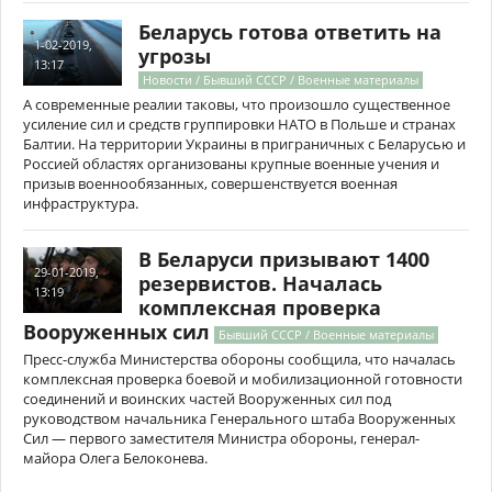
Беларусь готова ответить на
1-02-2019,
угрозы
13:17
Новости / Бывший СССР / Военные материалы
А современные реалии таковы, что произошло существенное
усиление сил и средств группировки НАТО в Польше и странах
Балтии. На территории Украины в приграничных с Беларусью и
Россией областях организованы крупные военные учения и
призыв военнообязанных, совершенствуется военная
инфраструктура.
В Беларуси призывают 1400
29-01-2019,
резервистов. Началась
13:19
комплексная проверка
Вооруженных сил
Бывший СССР / Военные материалы
Пресс-служба Министерства обороны сообщила, что началась
комплексная проверка боевой и мобилизационной готовности
соединений и воинских частей Вооруженных сил под
руководством начальника Генерального штаба Вооруженных
Сил — первого заместителя Министра обороны, генерал-
майора Олега Белоконева.