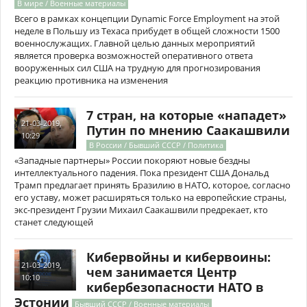
В мире / Военные материалы
Всего в рамках концепции Dynamic Force Employment на этой
неделе в Польшу из Техаса прибудет в общей сложности 1500
военнослужащих. Главной целью данных мероприятий
является проверка возможностей оперативного ответа
вооруженных сил США на трудную для прогнозирования
реакцию противника на изменения
7 стран, на которые «нападет»
21-03-2019,
Путин по мнению Саакашвили
10:29
В России / Бывший СССР / Политика
«Западные партнеры» России покоряют новые бездны
интеллектуального падения. Пока президент США Дональд
Трамп предлагает принять Бразилию в НАТО, которое, согласно
его уставу, может расширяться только на европейские страны,
экс-президент Грузии Михаил Саакашвили предрекает, кто
станет следующей
Кибервойны и кибервоины:
21-03-2019,
чем занимается Центр
10:10
кибербезопасности НАТО в
Эстонии
Бывший СССР / Военные материалы