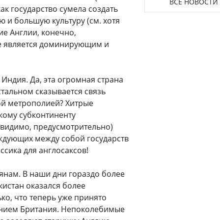
ВСЕ НОВОСТИ
ак государство сумела создать
 и большую культуру (см. хотя
ие Англии, конечно,
не является доминирующим и
ндия. Да, эта огромная страна
стальном сказывается связь
ой метрополией? Хитрые
скому субконтиненту
 видимо, предусмотрительно)
ждующих между собой государств
ассика для англосаксов!
янам. В наши дни гораздо более
истан оказался более
о, что теперь уже принято
анием Британия. Непоколебимые