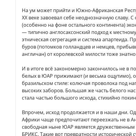
На ум может прийти и Южно-Африканская Респ
ХХ веке завоевал себе неоднозначную славу. 
(особенно на фоне остального континента) эко
— типично англосаксонский подход к местном
этническая сегрегация и система апартеида. П
буров (потомков голландцев и немцев, прибыв
англичан) от королевской милости тоже знатно
И в итоге всё закономерно закончилось не в по
белых в ЮАР прижимают (и весьма ощутимо), о
бразильском стиле: колючая проволока под н
высоких заборов. Большая же часть белого на
стала частью большого исхода, стихийно покин
Впрочем, исход продолжается и в наши дни. 
Африки чаще предпочитают переезжать не в Ан
свободная ныне ЮАР является дружественным 
БРИКС. Такие вот превратности исторической с