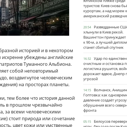
ялтинском пляже среди
туристов: Киев снова бь
курортам, а над морем 
американский разведчи
Разведданные США
20:54
хлынули в Киев рекой.
Вашингтон принуждает
к 90-м, а лучшей дипло
станет сбитый спутник
бразной историей и в некотором
ом искренне убеждены английские
Удар по единстве
16:32
патриотов Туманного Альбиона.
очистным и остановка п
логистика рушится, вой
вляет собой неповторимый
дорожает вдвое, Днепр 
удо, воздвигнутое человеческим
угрозой
ждения) на просторах планеты.
Волчанск, Анищин
14:15
Гоптовка: как одноврем
ами, тем более что история данной
давление создаёт угрозу
роль в прошлом чрезвычайно
обрушения всего север
фронта
ка, за всеми человеческими
ие) стоит природа или сочетание
Белоусов перевер
05:15
ость, цвет кожи или умственные
игру. Два года после Ку