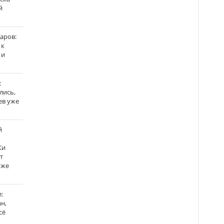
й
аров:
 к
 и
:
лись,
ев уже
й
Ки
т
уже
:
н,
сё