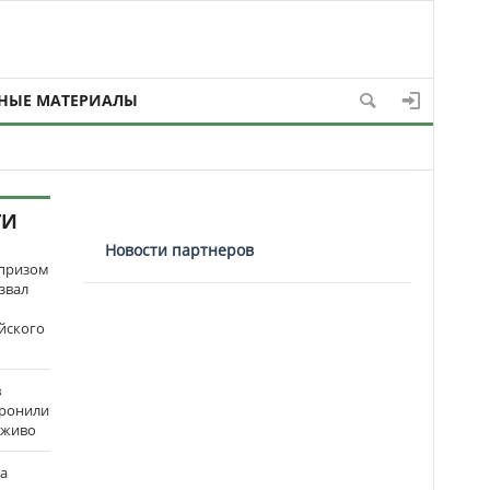
НЫЕ МАТЕРИАЛЫ
ТИ
Новости партнеров
рпризом
звал
йского
в
оронили
аживо
на