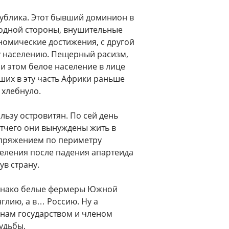
ублика. Этот бывший доминион в
С одной стороны, внушительные
номические достижения, с другой
у населению. Пещерный расизм,
ри этом белое население в лице
ших в эту часть Африки раньше
 хлебнуло.
льзу островитян. По сей день
тчего они вынуждены жить в
апряжением по периметру
селения после падения апартеида
ув страну.
Однако белые фермеры Южной
глию, а в… Россию. Ну а
нам государством и членом
удьбы.