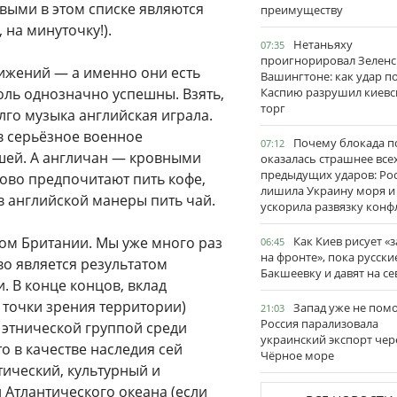
выми в этом списке являются
преимуществу
на минуточку!).
Нетаньяху
07:35
проигнорировал Зеленс
тижений — а именно они есть
Вашингтоне: как удар п
оль однозначно успешны. Взять,
Каспию разрушил киевс
торг
го музыка английская играла.
в серьёзное военное
Почему блокада п
07:12
шей. А англичан — кровными
оказалась страшнее все
предыдущих ударов: Ро
сово предпочитают пить кофе,
лишила Украину моря и
в английской манеры пить чай.
ускорила развязку конф
ом Британии. Мы уже много раз
Как Киев рисует «
06:45
на фронте», пока русски
во является результатом
Бакшеевку и давят на се
. В конце концов, вклад
с точки зрения территории)
Запад уже не пом
21:03
Россия парализовала
 этнической группой среди
украинский экспорт чер
о в качестве наследия сей
Чёрное море
тический, культурный и
Атлантического океана (если