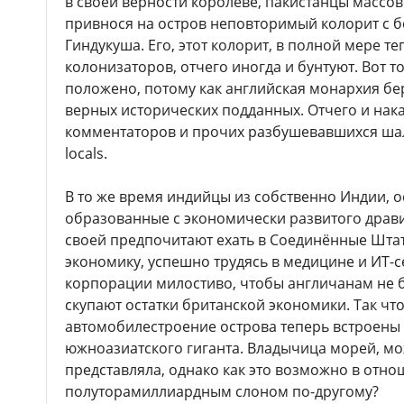
в своей верности королеве, пакистанцы массов
привнося на остров неповторимый колорит с б
Гиндукуша. Его, этот колорит, в полной мере
колонизаторов, отчего иногда и бунтуют. Вот то
положено, потому как английская монархия бе
верных исторических подданных. Отчего и нак
комментаторов и прочих разбушевавшихся ша
locals.
В то же время индийцы из собственно Индии, 
образованные с экономически развитого драви
своей предпочитают ехать в Соединённые Шта
экономику, успешно трудясь в медицине и ИТ-с
корпорации милостиво, чтобы англичанам не б
скупают остатки британской экономики. Так что
автомобилестроение острова теперь встроены 
южноазиатского гиганта. Владычица морей, може
представляла, однако как это возможно в отн
полуторамиллиардным слоном по-другому?