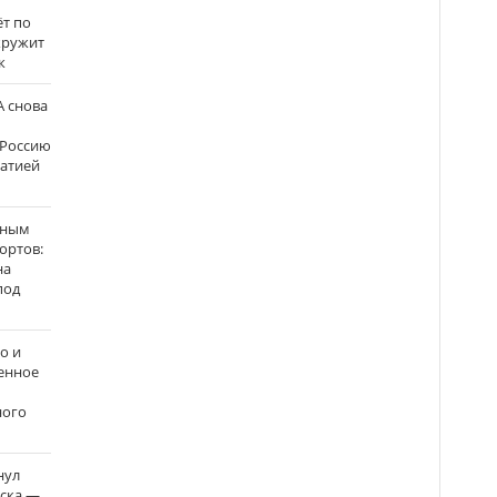
ёт по
кружит
к
 снова
 Россию
матией
нным
ортов:
на
под
о и
енное
ного
нул
рска —