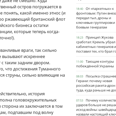
же даже не смешно. Куда
твенный остров погружается в
От «паркетных» к
18:40
е понять, какой именно этнос (и
фронтовым: Путин внез
передал тыл, дроны и
 про ржавеющий британский флот
ключевые группировки
йского бизнеса остатки
боевым генералам
нции, которые теперь когда-
очно!).
Принцип Жукова
18:23
сработал: Кремль убрал
кабинетных генералов 
ванливые враги, так сильно
поставил тех, кто брал 
е вызывают искреннее
Тающие контуры
11:00
т с таким задним двором.
побеждённой Украины
о, что достижения Туманного
тся струны, сильно влияющие на
Посылка страшне
08:03
Герани: почему новая
российская ракета-дрон
туда, куда раньше не до
Действительно, история
 полна головокружительных
Почему количеств
07:53
ударов больше не реша
 сторона их заключается в том
исход войны: швейцарц
дам, подпавшим под волну
назвали настоящий клю