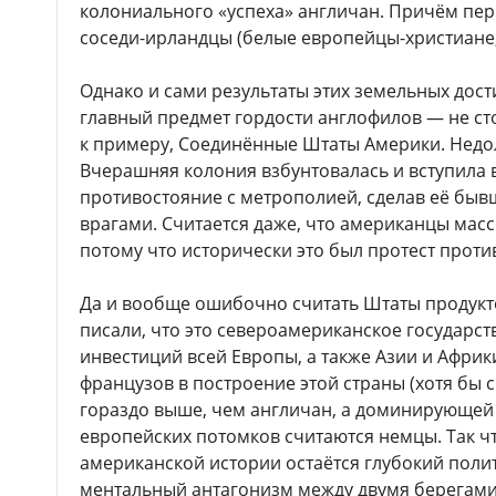
колониального «успеха» англичан. Причём пер
соседи-ирландцы (белые европейцы-христиане, 
Однако и сами результаты этих земельных дос
главный предмет гордости англофилов — не ст
к примеру, Соединённые Штаты Америки. Недол
Вчерашняя колония взбунтовалась и вступила 
противостояние с метрополией, сделав её быв
врагами. Считается даже, что американцы мас
потому что исторически это был протест проти
Да и вообще ошибочно считать Штаты продукт
писали, что это североамериканское государст
инвестиций всей Европы, а также Азии и Африки
французов в построение этой страны (хотя бы 
гораздо выше, чем англичан, а доминирующей
европейских потомков считаются немцы. Так чт
американской истории остаётся глубокий поли
ментальный антагонизм между двумя берегами 