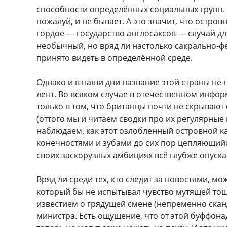
способности определённых социальных групп. 
пожалуй, и не бывает. А это значит, что остро
гордое — государство англосаксов — случай д
необычный, но вряд ли настолько сакрально-ф
принято видеть в определённой среде.
Однако и в наши дни название этой страны не 
лент. Во всяком случае в отечественном инфо
только в том, что британцы почти не скрывают
(оттого мы и читаем сводки про их регулярные
наблюдаем, как этот озлобленный островной ка
конечностями и зубами до сих пор цепляющийс
своих заскорузлых амбициях всё глубже опускае
Вряд ли среди тех, кто следит за новостями, мо
который бы не испытывал чувство мутящей то
известием о грядущей смене (непременно скан
министра. Есть ощущение, что от этой буффона