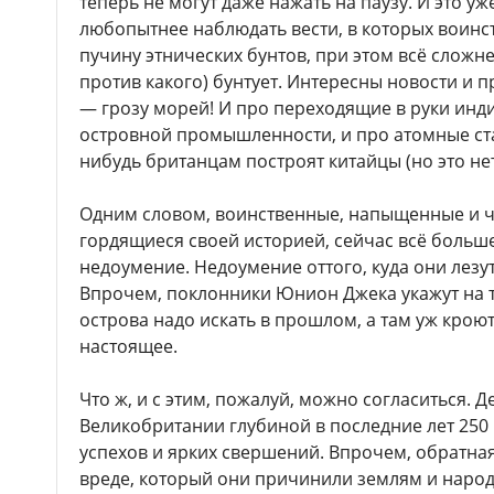
теперь не могут даже нажать на паузу. И это у
любопытнее наблюдать вести, в которых воинс
пучину этнических бунтов, при этом всё сложне
против какого) бунтует. Интересны новости и
— грозу морей! И про переходящие в руки инди
островной промышленности, и про атомные ста
нибудь британцам построят китайцы (но это нет
Одним словом, воинственные, напыщенные и ч
гордящиеся своей историей, сейчас всё больш
недоумение. Недоумение оттого, куда они лезу
Впрочем, поклонники Юнион Джека укажут на т
острова надо искать в прошлом, а там уж крою
настоящее.
Что ж, и с этим, пожалуй, можно согласиться. 
Великобритании глубиной в последние лет 250
успехов и ярких свершений. Впрочем, обратная
вреде, который они причинили землям и наро