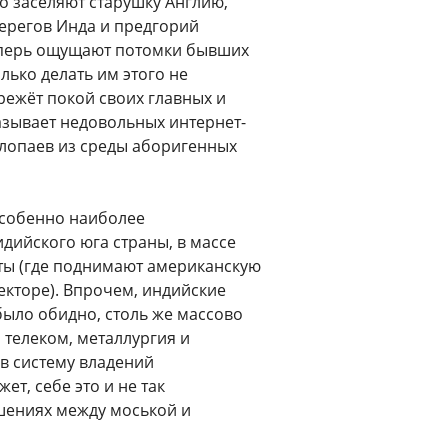
о заселяют старушку Англию,
ерегов Инда и предгорий
 теперь ощущают потомки бывших
лько делать им этого не
режёт покой своих главных и
азывает недовольных интернет-
лопаев из среды аборигенных
особенно наиболее
дийского юга страны, в массе
ты (где поднимают американскую
екторе). Впрочем, индийские
ыло обидно, столь же массово
 телеком, металлургия и
в систему владений
т, себе это и не так
ошениях между моськой и