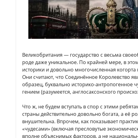
Великобритания — государство с весьма своео
роде даже уникальное. По крайней мере, в эт
историки и довольно многочисленная когорта 
Они считают, что Соединённое Королевство я
образец, буквально историко-антропогенное ч
гением (разумеется, англосаксонского происхо
Что ж, не будем вступать в спор с этими ребят
страны действительно довольно богата, а её 
внушительна. Впрочем, как показывает практи
«чудесами» (включая пресловутые экономическ
вполне объяснимых факторов, а не национальн