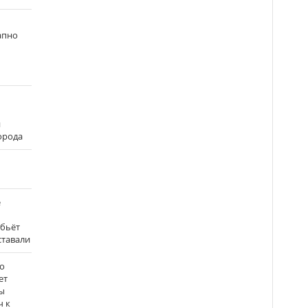
апно
и
города
е
 бьёт
ставали
о
ет
ы
ч к