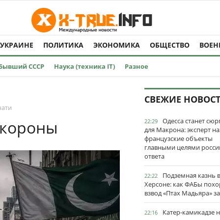
 УКРАИНЕ
ПОЛИТИКА
ЭКОНОМИКА
ОБЩЕСТВО
ВОЕН
Бывший СССР
Наука (техника IT)
Разное
СВЕЖИЕ НОВОС
чати
Одесса станет сю
 короны
22:29
для Макрона: эксперт на
французские объекты
главными целями росси
ответа
Подземная казнь 
22:22
Херсоне: как ФАБы пох
взвод «Птах Мадьяра» з
Катер-камикадзе 
22:16