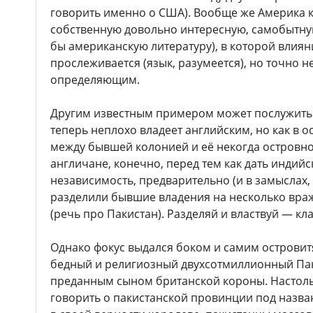
говорить именно о США). Вообще же Америка к
собственную довольно интересную, самобытную
бы американскую литературу), в которой влиян
прослеживается (язык, разумеется), но точно 
определяющим.
Другим известным примером может послужить И
теперь неплохо владеет английским, но как в о
между бывшей колонией и её некогда островн
англичане, конечно, перед тем как дать индий
независимость, предварительно (и в замыслах,
разделили бывшие владения на несколько вра
(речь про Пакистан). Разделяй и властвуй — кл
Однако фокус выдался боком и самим островит
бедный и религиозный двухсотмиллионный Пак
преданным сыном британской короны. Настольк
говорить о пакистанской провинции под назв