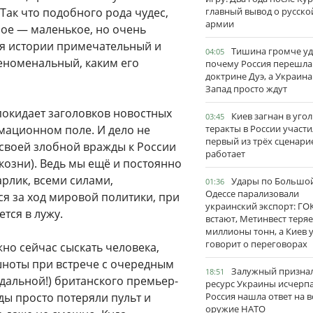
Так что подобного рода чудес,
главный вывод о русско
армии
вное — маленькое, но очень
ля истории примечательный и
Тишина громче уд
04:05
еноменальный, каким его
почему Россия перешла
доктрине Дуэ, а Украина
Запад просто ждут
покидает заголовков новостных
Киев загнан в угол
03:45
рмационном поле. И дело не
теракты в России участи
первый из трёх сценари
 своей злобной вражды к России
работает
 козни). Ведь мы ещё и постоянно
рлик, всеми силами,
Удары по Большо
01:36
Одессе парализовали
я за ход мировой политики, при
украинский экспорт: ГО
тся в лужу.
встают, Метинвест теряе
миллионы тонн, а Киев 
говорит о переговорах
жно сейчас сыскать человека,
шноты при встрече с очередным
Залужный признал
18:51
дальной!) британского премьер-
ресурс Украины исчерпа
ды просто потеряли пульт и
Россия нашла ответ на в
оружие НАТО