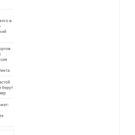
кого в
о
кий
ортов
х
ссия
ликта
застой
е берут
вер
ожет:
ез