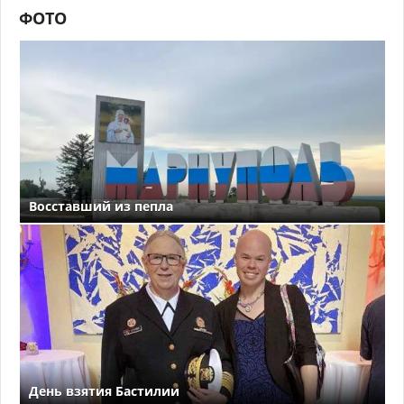
ФОТО
Восставший из пепла
День взятия Бастилии