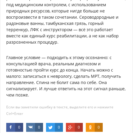
под медицинским контролем, с использованием
природных ресурсов, которые нигде больше не
воспроизвести в таком сочетании. Сероводородные и
радоновые ванны, тамбуканская грязь, горный
терренкур, ЛФК с инструктором — всё это работает
вместе как единый курс реабилитации, а не как набор
разрозненных процедур.
Главное условие — подходить к этому осознанно: с
консультацией врача, реальным диагнозом и
готовностью пройти курс до конца. Начать можно с
малого: записаться к неврологу, сделать МРТ, получить
направление. Спина не болит сама по себе. Она
сигнализирует. И лучше ответить на этот сигнал раньше,
чем позже.
Если вы заметили ошибку в тексте, выделите его и нажмите
Ctrl+Enter
0
0
0
0
0