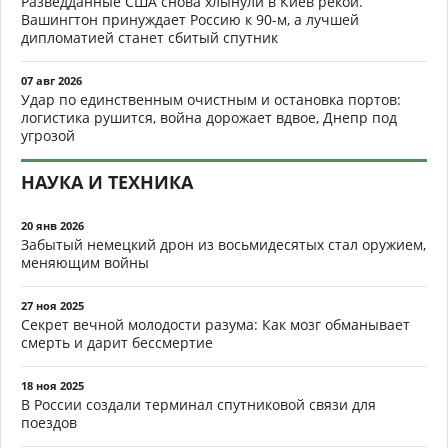
Разведданные США снова хлынули в Киев рекой.
Вашингтон принуждает Россию к 90-м, а лучшей
дипломатией станет сбитый спутник
07 авг 2026
Удар по единственным очистным и остановка портов:
логистика рушится, война дорожает вдвое, Днепр под
угрозой
НАУКА И ТЕХНИКА
20 янв 2026
Забытый немецкий дрон из восьмидесятых стал оружием,
меняющим войны
27 ноя 2025
Секрет вечной молодости разума: Как мозг обманывает
смерть и дарит бессмертие
18 ноя 2025
В России создали терминал спутниковой связи для
поездов