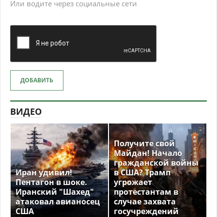
Или водите через социальные сети
ДОБАВИТЬ
ВИДЕО
Получите свой
Майдан! Начало
гражданской войны
Иран удивил!
в США? Трамп
Пентагон в шоке.
угрожает
Иранский "Шахед"
протестантам в
атаковал авианосец
случае захвата
США
госучреждений