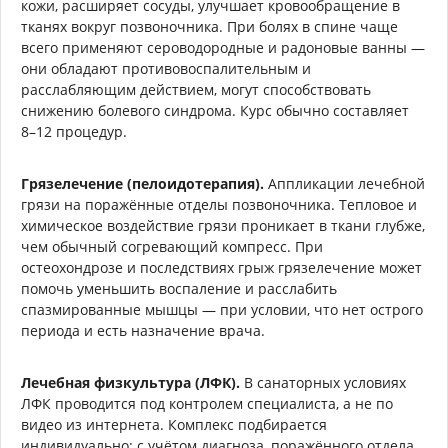
кожи, расширяет сосуды, улучшает кровообращение в
тканях вокруг позвоночника. При болях в спине чаще
всего применяют сероводородные и радоновые ванны —
они обладают противовоспалительным и
расслабляющим действием, могут способствовать
снижению болевого синдрома. Курс обычно составляет
8–12 процедур.
Грязелечение (пелоидотерапия).
Аппликации лечебной
грязи на поражённые отделы позвоночника. Тепловое и
химическое воздействие грязи проникает в ткани глубже,
чем обычный согревающий компресс. При
остеохондрозе и последствиях грыж грязелечение может
помочь уменьшить воспаление и расслабить
спазмированные мышцы — при условии, что нет острого
периода и есть назначение врача.
Лечебная физкультура (ЛФК).
В санаторных условиях
ЛФК проводится под контролем специалиста, а не по
видео из интернета. Комплекс подбирается
индивидуально: с учётом диагноза, поражённого отдела