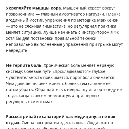
Укрепляйте мышцы кора.
Мышечный корсет вокруг
позвоночника — главный амортизатор нагрузки. Планка,
ягодичный мостик, упражнения по методике Мак-Кензи
— это не сложная гимнастика, но регулярная практика
меняет ситуацию. Лучше начинать с инструктором ЛФК
хотя бы для постановки правильной техники:
неправильно выполненные упражнения при грыже могут
навредить.
Не терпите боль.
Хроническая боль меняет нервную
систему: болевые пути «прокладываются» глубже,
чувствительность повышается, порог боли снижается.
Чем дольше человек живёт с болью, тем сложнее её
потом убрать. Обращайтесь к неврологу или ортопеду не
тогда, когда «совсем невмоготу», а при первых
регулярных симптомах.
Рассматривайте санаторий как медицину, а не как
отдых.
Смена восприятия здесь важна. Люди охотно
тратят деньги на абонемент в спортзал, который