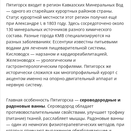
Пятигорск входит в регион Кавказских Минеральных Вод
— одного из старейших курортных районов страны.
Статус курортной местности этот регион получил ещё
при Александре I, в 1803 году. Здесь сосредоточено около
130 минеральных источников разного химического
состава. Разные города КМВ специализируются на
разных заболеваниях: Ессентуки известны питьевыми
водами для лечения пищеварительной системы,
Кисловодск — нарзаном и кардиореабилитацией,
Железноводск — урологическим и
гастроэнтерологическим профилями. Пятигорск же
исторически сложился как многопрофильный курорт с
акцентом именно на опорно-двигательный аппарат и
нервную систему.
Главная особенность Пятигорска —
сероводородные и
радоновые ванны
. Сероводород обладает
противовоспалительными свойствами, улучшает трофику
(питание) тканей, расслабляет мышцы. Радоновые ванны
— один из немногих физиотерапевтических методов, при
которых отмечают выраженное обезболивающее и