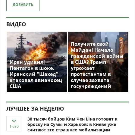
ДОБАВИТЬ
ВИДЕО
Получите свой
Майдан! Начало
гражданской войны
Иран удивил!
в США? Трамп
Пентагон в шоке.
угрожает
Иранский "Шахед"
протестантам в
атаковал авианосец
случае захвата
США
госучреждений
ЛУЧШЕЕ ЗА НЕДЕЛЮ
30 тысяч бойцов Ким Чен Ына готовят к
броску на Сумы и Харьков: в Киеве уже
считают это страшнее мобилизации