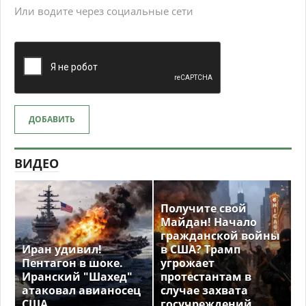
Или водите через социальные сети
ДОБАВИТЬ
ВИДЕО
Получите свой
Майдан! Начало
гражданской войны
Иран удивил!
в США? Трамп
Пентагон в шоке.
угрожает
Иранский "Шахед"
протестантам в
атаковал авианосец
случае захвата
США
госучреждений