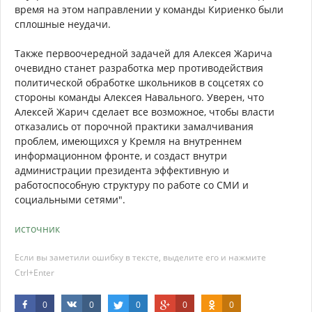
время на этом направлении у команды Кириенко были
сплошные неудачи.
Также первоочередной задачей для Алексея Жарича
очевидно станет разработка мер противодействия
политической обработке школьников в соцсетях со
стороны команды Алексея Навального. Уверен, что
Алексей Жарич сделает все возможное, чтобы власти
отказались от порочной практики замалчивания
проблем, имеющихся у Кремля на внутреннем
информационном фронте, и создаст внутри
администрации президента эффективную и
работоспособную структуру по работе со СМИ и
социальными сетями".
источник
Если вы заметили ошибку в тексте, выделите его и нажмите
Ctrl+Enter
0
0
0
0
0