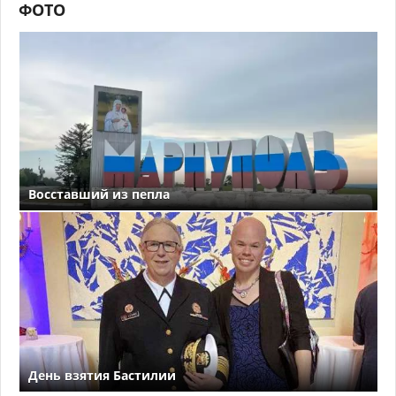
ФОТО
Восставший из пепла
День взятия Бастилии