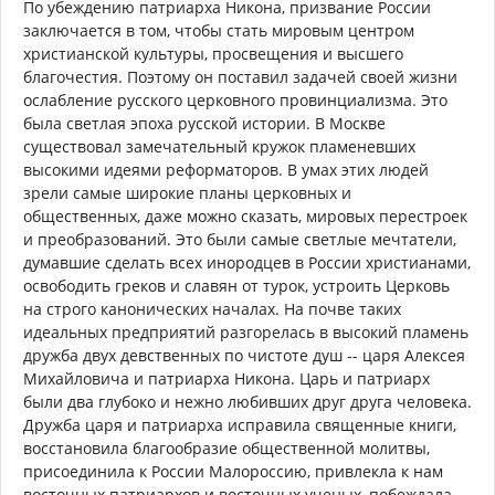
По убеждению патриарха Никона, призвание России
заключается в том, чтобы стать мировым центром
христианской культуры, просвещения и высшего
благочестия. Поэтому он поставил задачей своей жизни
ослабление русского церковного провинциализма. Это
была светлая эпоха русской истории. В Москве
существовал замечательный кружок пламеневших
высокими идеями реформаторов. В умах этих людей
зрели самые широкие планы церковных и
общественных, даже можно сказать, мировых перестроек
и преобразований. Это были самые светлые мечтатели,
думавшие сделать всех инородцев в России христианами,
освободить греков и славян от турок, устроить Церковь
на строго канонических началах. На почве таких
идеальных предприятий разгорелась в высокий пламень
дружба двух девственных по чистоте душ -- царя Алексея
Михайловича и патриарха Никона. Царь и патриарх
были два глубоко и нежно любивших друг друга человека.
Дружба царя и патриарха исправила священные книги,
восстановила благообразие общественной молитвы,
присоединила к России Малороссию, привлекла к нам
восточных патриархов и восточных ученых, побеждала