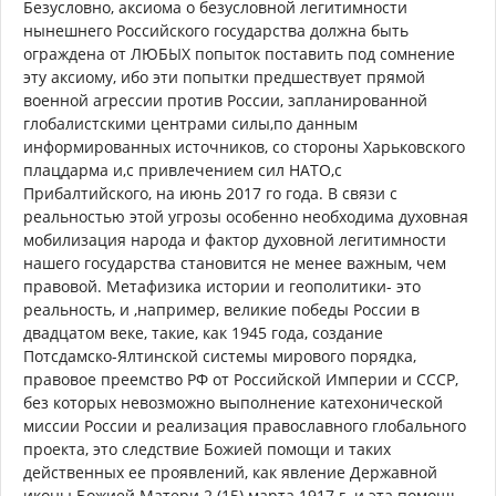
Безусловно, аксиома о безусловной легитимности
нынешнего Российского государства должна быть
ограждена от ЛЮБЫХ попыток поставить под сомнение
эту аксиому, ибо эти попытки предшествует прямой
военной агрессии против России, запланированной
глобалистскими центрами силы,по данным
информированных источников, со стороны Харьковского
плацдарма и,с привлечением сил НАТО,с
Прибалтийского, на июнь 2017 го года. В связи с
реальностью этой угрозы особенно необходима духовная
мобилизация народа и фактор духовной легитимности
нашего государства становится не менее важным, чем
правовой. Метафизика истории и геополитики- это
реальность, и ,например, великие победы России в
двадцатом веке, такие, как 1945 года, создание
Потсдамско-Ялтинской системы мирового порядка,
правовое преемство РФ от Российской Империи и СССР,
без которых невозможно выполнение катехонической
миссии России и реализация православного глобального
проекта, это следствие Божией помощи и таких
действенных ее проявлений, как явление Державной
иконы Божией Матери 2 (15) марта 1917 г. и эта помощь