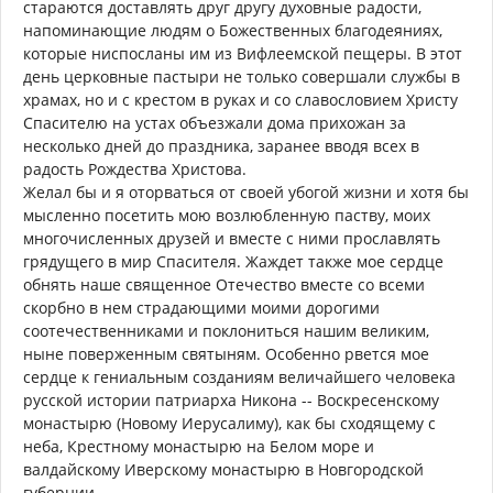
стараются доставлять друг другу духовные радости,
напоминающие людям о Божественных благодеяниях,
которые ниспосланы им из Вифлеемской пещеры. В этот
день церковные пастыри не только совершали службы в
храмах, но и с крестом в руках и со славословием Христу
Спасителю на устах объезжали дома прихожан за
несколько дней до праздника, заранее вводя всех в
радость Рождества Христова.
Желал бы и я оторваться от своей убогой жизни и хотя бы
мысленно посетить мою возлюбленную паству, моих
многочисленных друзей и вместе с ними прославлять
грядущего в мир Спасителя. Жаждет также мое сердце
обнять наше священное Отечество вместе со всеми
скорбно в нем страдающими моими дорогими
соотечественниками и поклониться нашим великим,
ныне поверженным святыням. Особенно рвется мое
сердце к гениальным созданиям величайшего человека
русской истории патриарха Никона -- Воскресенскому
монастырю (Новому Иерусалиму), как бы сходящему с
неба, Крестному монастырю на Белом море и
валдайскому Иверскому монастырю в Новгородской
губернии.