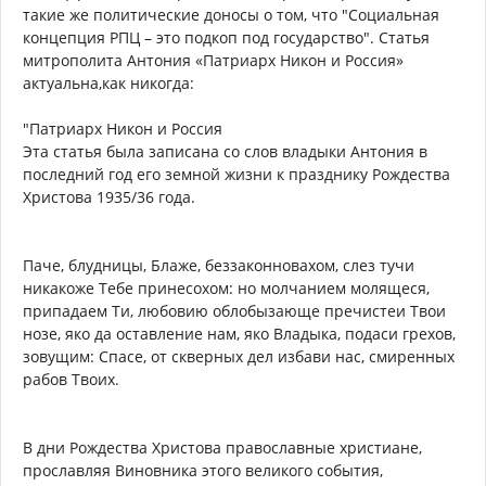
такие же политические доносы о том, что "Социальная
концепция РПЦ – это подкоп под государство". Статья
митрополита Антония «Патриарх Никон и Россия»
актуальна,как никогда:
"Патриарх Никон и Россия
Эта статья была записана со слов владыки Антония в
последний год его земной жизни к празднику Рождества
Христова 1935/36 года.
Паче, блудницы, Блаже, беззаконновахом, слез тучи
никакоже Тебе принесохом: но молчанием молящеся,
припадаем Ти, любовию облобызающе пречистеи Твои
нозе, яко да оставление нам, яко Владыка, подаси грехов,
зовущим: Спасе, от скверных дел избави нас, смиренных
рабов Твоих.
В дни Рождества Христова православные христиане,
прославляя Виновника этого великого события,