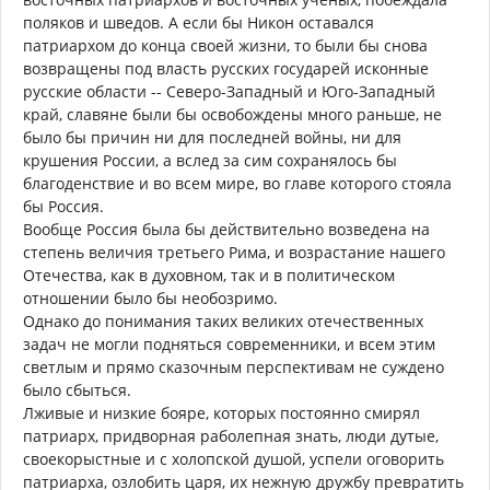
поляков и шведов. А если бы Никон оставался
патриархом до конца своей жизни, то были бы снова
возвращены под власть русских государей исконные
русские области -- Северо-Западный и Юго-Западный
край, славяне были бы освобождены много раньше, не
было бы причин ни для последней войны, ни для
крушения России, а вслед за сим сохранялось бы
благоденствие и во всем мире, во главе которого стояла
бы Россия.
Вообще Россия была бы действительно возведена на
степень величия третьего Рима, и возрастание нашего
Отечества, как в духовном, так и в политическом
отношении было бы необозримо.
Однако до понимания таких великих отечественных
задач не могли подняться современники, и всем этим
светлым и прямо сказочным перспективам не суждено
было сбыться.
Лживые и низкие бояре, которых постоянно смирял
патриарх, придворная раболепная знать, люди дутые,
своекорыстные и с холопской душой, успели оговорить
патриарха, озлобить царя, их нежную дружбу превратить