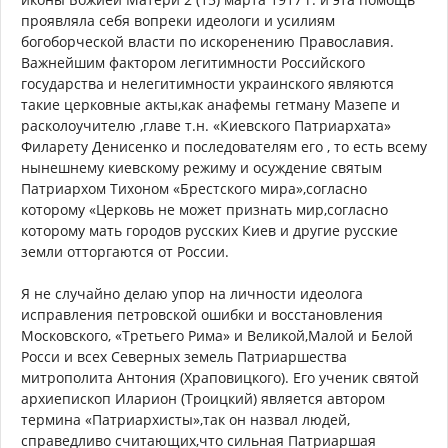
проявляла себя вопреки идеологи и усилиям
богоборческой власти по искоренению Православия.
Важнейшим фактором легитимности Российского
государства и нелегитимности украинского являются
такие церковные акты,как анафемы гетману Мазепе и
расколоучителю ,главе т.н. «Киевского Патриархата»
Филарету Денисенко и последователям его , то есть всему
нынешнему киевскому режиму и осуждение святым
Патриархом Тихоном «Брестского мира»,согласно
которому «Церковь не может признать мир,согласно
которому мать городов русских Киев и другие русские
земли отторгаются от России.
Я не случайно делаю упор на личности идеолога
исправления петровской ошибки и восстановления
Московского, «Третьего Рима» и Великой,Малой и Белой
Росси и всех Северных земель Патриаршества
митрополита Антония (Храповицкого). Его ученик святой
архиепископ Иларион (Троицкий) является автором
термина «Патриархисты»,так он назвал людей,
справедливо считающих,что сильная Патриаршая