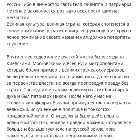
России, ибо в личностях святителя Филиппа и патриарха
Никона и заключается разгадка всех постигших нас
несчастий.
Великая культура, великая страна, которая споткнется в
своем призвании, утратит в лице ее руководящих кругов
ясное понимание своего назначения, должна потерпеть
крушение.
Внутреннее содержание русской жизни было создано
Киевскими, Московскими и всея Руси митрополитами,
которые брали пример с великих греческих иерархов,
были ревностнейшими пастырями, никогда не споря из-
за первенства власти, но всегда проповедуя правду без
страха. Последним и самым великим из этих богатырей
духа и был патриарх Никон. После него у нас на
столичных кафедрах бывали преимущественно иерархи-
вельможи, искушенные в политике и тонкостях
придворной жизни. Они должны были действовать
больше хитростью, нежели правдой Божией, которая все
больше и больше тускнела на русской земле, пока
наконец вся не покрылась непроходимой тьмой.