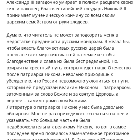
Александр III загадочно умирает в полном расцвете своих
сил. и наконец, благочестивейший государь Николай II
принимает мученическую кончину со всем своим
царским семейством от руки злодеев.
Думаю, что читатель не может заподозрить меня в
недостатке преданности русским монархам. Я желал бы,
чтобы власть благочестивых русских царей была
превыше всех мирских властей на земле и чтобы
благоденствие и слава их была беспредельной. Но,
взирая на крестный путь, которым идет наше Отечество
после патриарха Никона, невольно приходишь к
убеждению, что России невозможно уклониться от пути,
который ей предуказан великим Никоном -- патриархом,
заточенным за слово Божие и за святую Церковь, а
вернее -- самим промыслом Божиим.
Литература о патриархе Никоне у нас была довольно
обширная. Мне не раз приходилось ссылаться на нее и
указывать, что большая часть ее была
недоброжелательна к великому Никону, но вот в самое
последнее время появилось замечательное трехтомное
исследование профессора М. В. Зызыкина "Патриарх