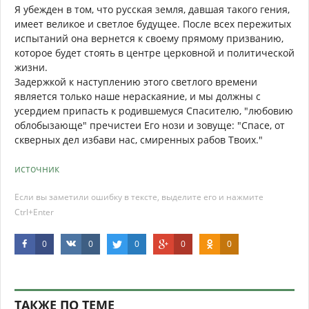
Я убежден в том, что русская земля, давшая такого гения,
имеет великое и светлое будущее. После всех пережитых
испытаний она вернется к своему прямому призванию,
которое будет стоять в центре церковной и политической
жизни.
Задержкой к наступлению этого светлого времени
является только наше нераскаяние, и мы должны с
усердием припасть к родившемуся Спасителю, "любовию
облобызающе" пречистеи Его нози и зовуще: "Спасе, от
скверных дел избави нас, смиренных рабов Твоих."
источник
Если вы заметили ошибку в тексте, выделите его и нажмите
Ctrl+Enter
0
0
0
0
0
ТАКЖЕ ПО ТЕМЕ