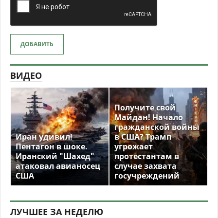
ДОБАВИТЬ
ВИДЕО
Получите свой
Майдан! Начало
гражданской войны
Иран удивил!
в США? Трамп
Пентагон в шоке.
угрожает
Иранский "Шахед"
протестантам в
атаковал авианосец
случае захвата
США
госучреждений
ЛУЧШЕЕ ЗА НЕДЕЛЮ