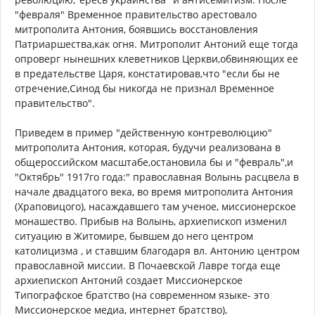
"февраля" Временное правительство арестовало
митрополита Антония, боявшись восстановления
Патриаршества,как огня. Митрополит Антоний еще тогда
опроверг нынешних клеветников Церкви,обвиняющих ее
в предательстве Царя, констатировав,что "если бы не
отречение,Синод бы никогда не признал Временное
правительство".
Приведем в пример "действенную контреволюцию"
митрополита Антония, которая, будучи реализована в
общероссийском масштабе,остановила бы и "февраль",и
"Октябрь" 1917го года:" православная Волынь расцвела в
начале двадцатого века, во время митрополита Антония
(Храповицого), насаждавшего там ученое, миссионерское
монашество. Прибыв на Волынь, архиепископ изменил
ситуацию в Житомире, бывшем до него центром
католицизма , и ставшим благодаря вл. Антонию центром
православной миссии. В Почаевской Лавре тогда еще
архиепископ Антоний создает Миссионерское
Типографское братство (на современном языке- это
Миссионерское медиа, интернет братство),