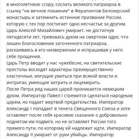
в многолетнюю ссору, сослать великого патриарха в
ссылку "на вечное покаяние" в Ферапонтов Белозерский
монастырь и затемнить истинное призвание России,
которую с тех пор постигает одно несчастье за другим.
Царь Алексей Михайлович умирает, не достигнув
пятидесяти лет, тревожась духом на смертном одре, что
лишен благословения заточенного патриарха,
раскаиваясь в его низвержении и испрашивая у него
себе прощения.
Царь Петр вводит у нас чужебесие, на святительские
престолы восходят характеры преимущественно
эластичные, могущие ужиться при всякой власти и
интригах, умеющие хитрить и лицемерить.
После Петра ряд наших царей проникается немецким
духом. Император Павел I стремится сделаться народным
царем, но падает жертвой предательства. Император
Александр I попадает в тенета Священного Союза и хотя
оставляет после себя красивое сказание о добровольно
поднятом им подвиге, но не оставляет России того
прямого пути, по которому ей надлежит идти. Император
Александр II умирает от руки убийцы. Император