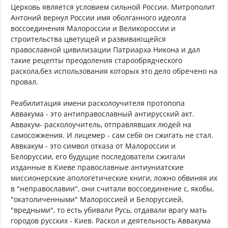
Церковь является условием сильной России. Митрополит
Антоний вернул России имя оболганного идеолга
воссоединения Малороссии и Великороссии и
строительства цветущей и развивающейся
православной цивилизации Патриарха Никона и дал
такие рецепты преодоления старообрядческого
раскола,без использования которых это дело обречено на
провал.
Реабилитация имени расколоучителя протопопа
Аввакума - это антиправославный антирусский акт.
Аввакум- расколоучитель, отправлявших людей на
самосожжения. И лицемер - сам себя он сжигать не стал.
Аввкакум - это символ отказа от Малороссии и
Белоруссии, его будущие последователи сжигали
изданные в Киеве православные антиуниатские
миссионерские апологетические книги, ложно обвиняя их
в "неправославии", они считали воссоединение с, якобы,
"окатоличенными" Малороссией и Белоруссией,
"вредными", то есть убивали Русь, отдавали врагу мать
городов русских - Киев. Раскол и деятельность Аввакума