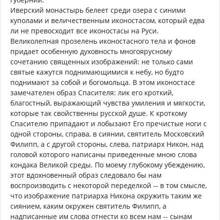
Иверский монастырь белеет среди озера с синими
куполами и величественным иконостасом, который едва
ли не превосходит все иконостасы на Руси.
Великолепная прозелень иконостасного тела и фонов
придает особенную духовность многоярусному
сочетанию священных изображений: не только сами
святые кажутся поднимающимися к небу, но будто
поднимают за собой и богомольца. В этом иконостасе
замечателен образ Спасителя: лик его кроткий,
благостный, выражающий чувства умиления и мягкости,
которые так свойственны русской душе. К кроткому
Спасителю припадают и лобызают Его пречистые ноги с
одной стороны, справа, в сиянии, святитель Московский
Филипп, а с другой стороны, слева, патриарх Никон, над
головой которого написаны приведенные мною слова
кондака Великой среды. По моему глубокому убеждению,
этот вдохновенный образ следовало бы нам
воспроизводить с некоторой переделкой -- в том смысле,
что изображение патриарха Никона окружить таким же
сиянием, каким окружен святитель Филипп, а
надписанные им слова отнести ко всем нам -- сынам