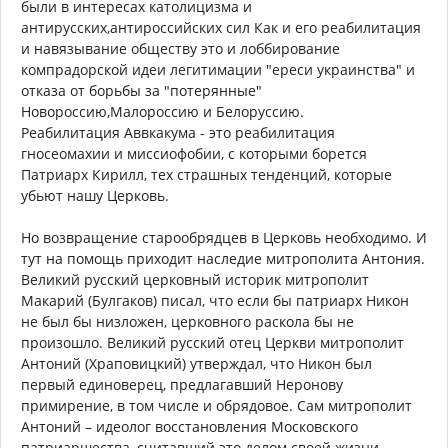
были в интересах католицизма и
антирусских,антироссийских сил Как и его реабилитация
и навязывание обществу это и лоббирование
компрадорской идеи легитимации "ереси украинства" и
отказа от борьбы за "потерянные"
Новороссию,Малороссию и Белоруссию.
Реабилитация Аввкакума - это реабилитация
гносеомахии и миссиофобии, с которыми борется
Патриарх Кирилл, тех страшных тенденций, которые
убьют нашу Церковь.
Но возвращение старообрядцев в Церковь необходимо. И
тут на помощь приходит наследие митрополита Антония.
Великий русский церковный историк митрополит
Макарий (Булгаков) писал, что если бы патриарх Никон
не был бы низложен, церковного раскола бы не
произошло. Великий русский отец Церкви митрополит
Антоний (Храповицкий) утверждал, что Никон был
первый единоверец, предлагавший Неронову
примирение, в том числе и обрядовое. Сам митрополит
Антоний – идеолог восстановления Московского
патриаршества, считавший это делом своей жизни,