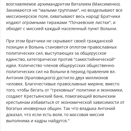
возглавляемое архимандритом Виталием (Максименко).
Занимаются не "малыми группами", но возделывают все
миссионерское поле, охватывают весь народ! Братчики
издают огромными тиражами "Почаевские листки", и
обходят с миссией каждый населенный пункт Волыни.
При этом братчики не скрывают своей гражданской
позиции и Волынь становится оплотом православных
политических сил, выступающих за общерусское
единство, категорически против "самостийнической"
идеи. Количество членов общерусских общественно-
политических сил на Волыни в период правления вл.
Антония (Храповицкого) достигло двух миллионов
человек. Благочестивые православные миряне, вместо
того, чтобы бегать от "греховных" политики и экономики,
создают Крестьянский банк, помогающий волынским
крестьянам избавиться от экономической зависимости от
богатых иноверных общин. Так что владыка Антоний
доказал, что если есть воля, то массовая миссия
выполнима и кадры найдутся."