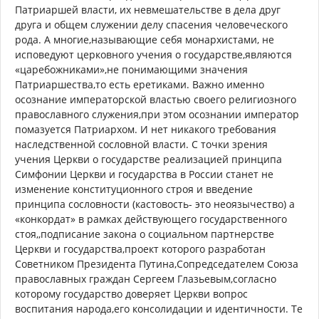
Патриаршей власти, их невмешательстве в дела друг
друга и общем служении делу спасения человеческого
рода. А многие,называющие себя монархистами, не
исповедуют церковного учения о государстве,являются
«царебожниками»,не понимающими значения
Патриаршества,то есть еретиками. Важно именно
осознание императорской властью своего религиозного
православного служения,при этом осознании император
помазуется Патриархом. И нет никакого требования
наследственной сословной власти. С точки зрения
учения Церкви о государстве реализацией принципа
Симфонии Церкви и государства в России станет не
изменение конституционного строя и введение
принципа сословности (кастовость- это неоязычество) а
«конкордат» в рамках действующего государственного
стоя,,подписание закона о социальном партнерстве
Церкви и государства,проект которого разработан
Советником Президента Путина,Сопредседателем Союза
православных граждан Сергеем Глазьевым,согласно
которому государство доверяет Церкви вопрос
воспитания народа,его консолидации и идентичности. Те