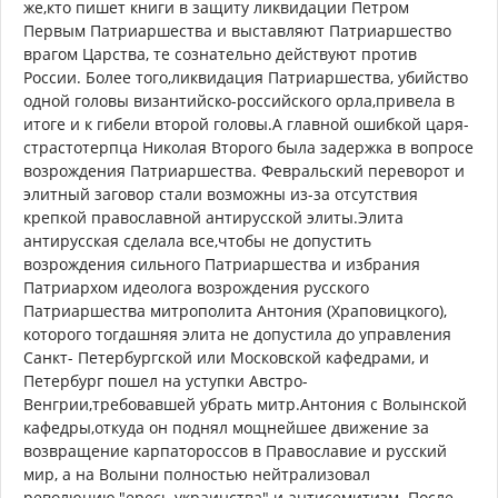
же,кто пишет книги в защиту ликвидации Петром
Первым Патриаршества и выставляют Патриаршество
врагом Царства, те сознательно действуют против
России. Более того,ликвидация Патриаршества, убийство
одной головы византийско-российского орла,привела в
итоге и к гибели второй головы.А главной ошибкой царя-
страстотерпца Николая Второго была задержка в вопросе
возрождения Патриаршества. Февральский переворот и
элитный заговор стали возможны из-за отсутствия
крепкой православной антирусской элиты.Элита
антирусская сделала все,чтобы не допустить
возрождения сильного Патриаршества и избрания
Патриархом идеолога возрождения русского
Патриаршества митрополита Антония (Храповицкого),
которого тогдашняя элита не допустила до управления
Санкт- Петербургской или Московской кафедрами, и
Петербург пошел на уступки Австро-
Венгрии,требовавшей убрать митр.Антония с Волынской
кафедры,откуда он поднял мощнейшее движение за
возвращение карпатороссов в Православие и русский
мир, а на Волыни полностью нейтрализовал
революцию,"ересь украинства" и антисемитизм. После