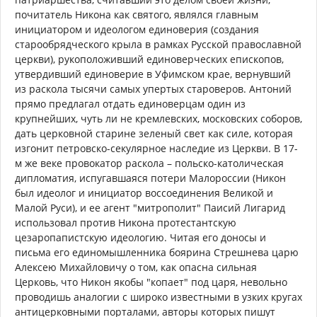
почитатель Никона как святого, являлся главным
инициатором и идеологом единоверия (создания
старообрядческого крыла в рамках Русской православной
церкви), рукоположивший единоверческих епископов,
утвердивший единоверие в Уфимском крае, вернувший
из раскола тысячи самых упертых староверов. Антоний
прямо предлагал отдать единоверцам один из
крупнейших, чуть ли не кремлевских, московских соборов,
дать церковной старине зеленый свет как силе, которая
изгонит петровско-секулярное наследие из Церкви. В 17-
м же веке провокатор раскола – польско-католическая
дипломатия, испугавшаяся потери Малороссии (Никон
был идеолог и инициатор воссоединения Великой и
Малой Руси), и ее агент "митрополит" Паисий Лигарид
использовал против Никона протестантскую
цезаропапистскую идеологию. Читая его доносы и
письма его единомышленника боярина Стрешнева царю
Алексею Михайловичу о том, как опасна сильная
Церковь, что Никон якобы "копает" под царя, невольно
проводишь аналогии с широко известными в узких кругах
антицерковными порталами, авторы которых пишут