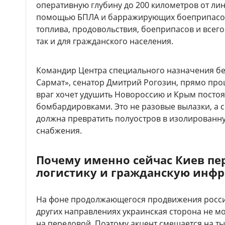
оперативную глубину до 200 километров от ли
помощью БПЛА и барражирующих боеприпасов.
топлива, продовольствия, боеприпасов и всего
так и для гражданского населения.
Командир Центра специального назначения бе
Сармат», сенатор Дмитрий Рогозин, прямо про
враг хочет удушить Новороссию и Крым пост
бомбардировками. Это не разовые вылазки, а 
должна превратить полуостров в изолированну
снабжения.
Почему именно сейчас Киев пе
логистику и гражданскую инфр
На фоне продолжающегося продвижения росси
других направлениях украинская сторона не м
на передовой. Поэтому акцент смещается на т