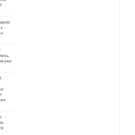
й
аров:
 к
 и
:
лись,
ев уже
й
Ки
т
уже
:
н,
сё