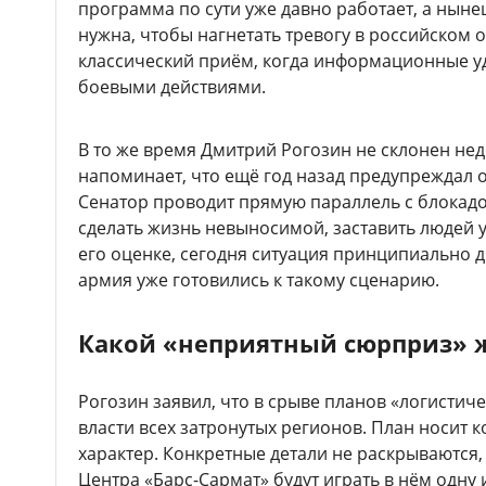
программа по сути уже давно работает, а нын
нужна, чтобы нагнетать тревогу в российском о
классический приём, когда информационные у
боевыми действиями.
В то же время Дмитрий Рогозин не склонен нед
напоминает, что ещё год назад предупреждал 
Сенатор проводит прямую параллель с блокадо
сделать жизнь невыносимой, заставить людей у
его оценке, сегодня ситуация принципиально д
армия уже готовились к такому сценарию.
Какой «неприятный сюрприз» 
Рогозин заявил, что в срыве планов «логистич
власти всех затронутых регионов. План носит
характер. Конкретные детали не раскрываются,
Центра «Барс-Сармат» будут играть в нём одну 