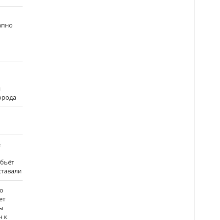
апно
и
города
е
 бьёт
ставали
о
ет
ы
ч к