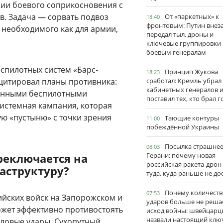
нии боевого соприкосновения с
 Задача — сорвать подвоз
От «паркетных» к
18:40
фронтовым: Путин внез
 необходимого как для армии,
передал тыл, дроны и
ключевые группировки
боевым генералам
спилотных систем «Барс-
Принцип Жукова
18:23
цитировал планы противника:
сработал: Кремль убрал
кабинетных генералов 
оянными беспилотными
поставил тех, кто брал 
системная кампания, которая
ю «пустыню» с точки зрения
Тающие контуры
11:00
побеждённой Украины
Посылка страшне
08:03
реключается на
Герани: почему новая
российская ракета-дрон
аструктуру?
туда, куда раньше не до
Почему количеств
07:53
йских войск на Запорожском и
ударов больше не реша
ожет эффективно противостоять
исход войны: швейцарц
назвали настоящий клю
ыловые удары. Сухопутный