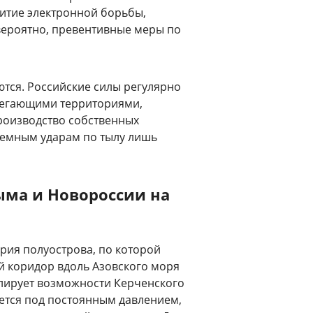
итие электронной борьбы,
вероятно, превентивные меры по
ются. Российские силы регулярно
легающими территориями,
роизводство собственных
темным ударам по тылу лишь
ыма и Новороссии на
рия полуострова, по которой
ый коридор вдоль Азовского моря
блирует возможности Керченского
жется под постоянным давлением,