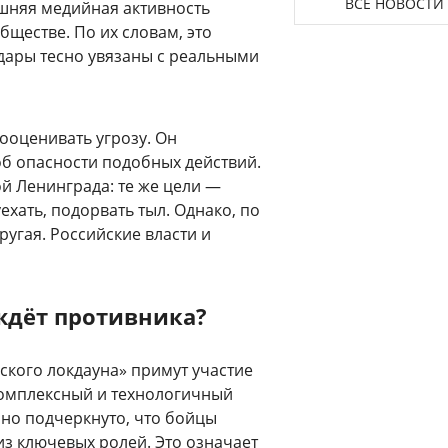
ВСЕ НОВОСТИ
ешняя медийная активность
бществе. По их словам, это
дары тесно увязаны с реальными
ооценивать угрозу. Он
об опасности подобных действий.
й Ленинграда: те же цели —
ехать, подорвать тыл. Однако, по
ругая. Российские власти и
ждёт противника?
еского локдауна» примут участие
 комплексный и технологичный
 но подчеркнуто, что бойцы
из ключевых ролей. Это означает