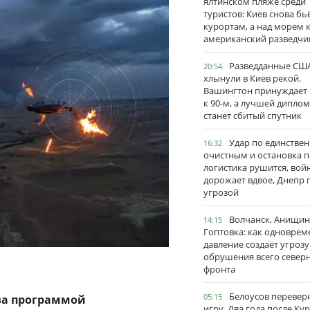
ялтинском пляже среди
туристов: Киев снова бь
курортам, а над морем 
американский разведчи
Разведданные США
20:54
хлынули в Киев рекой.
Вашингтон принуждает
к 90-м, а лучшей дипло
станет сбитый спутник
Удар по единстве
16:32
очистным и остановка п
логистика рушится, вой
дорожает вдвое, Днепр 
угрозой
Волчанск, Анищин
14:15
Гоптовка: как одноврем
давление создаёт угрозу
обрушения всего север
фронта
Белоусов перевер
05:15
 за программой
игру. Два года после Ку