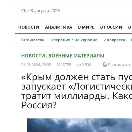
Сб, 08 августа 2026
НОВОСТИ
АНАЛИТИКА
В МИРЕ
В РОССИИ
В
Юго-Восток
Операция Z на Украине
Инопресса
НОВОСТИ
ВОЕННЫЕ МАТЕРИАЛЫ
/
31-05-2026, 23:35
MASTER
2 538
Версия для п
«Крым должен стать пу
запускает «Логистическ
тратит миллиарды. Како
Россия?