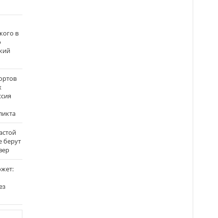
кого в
о
кий
ортов
х
ссия
ликта
застой
е берут
вер
ожет:
ез