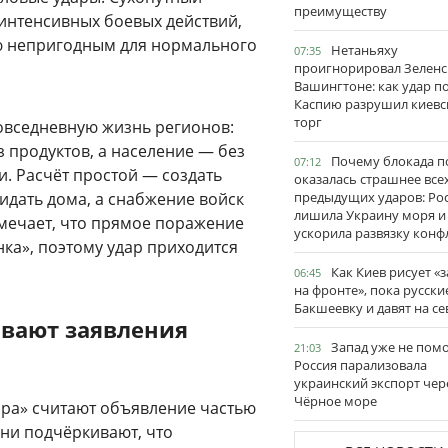
преимуществу
 интенсивных боевых действий,
ью непригодным для нормального
Нетаньяху
07:35
проигнорировал Зеленс
Вашингтоне: как удар п
Каспию разрушил киевс
торг
овседневную жизнь регионов:
з продуктов, а население — без
Почему блокада п
07:12
и. Расчёт простой — создать
оказалась страшнее все
идать дома, а снабжение войск
предыдущих ударов: Ро
лишила Украину моря и
мечает, что прямое поражение
ускорила развязку конф
ка», поэтому удар приходится
Как Киев рисует «
06:45
на фронте», пока русски
Бакшеевку и давят на се
ивают заявления
Запад уже не пом
21:03
Россия парализовала
украинский экспорт чер
Чёрное море
ора» считают объявление частью
ни подчёркивают, что