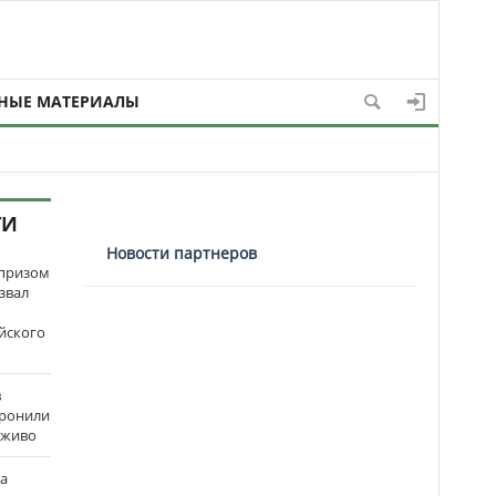
НЫЕ МАТЕРИАЛЫ
ТИ
Новости партнеров
рпризом
звал
йского
в
оронили
аживо
на