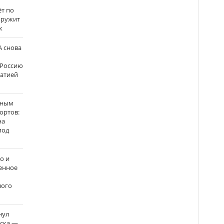
ёт по
кружит
к
 снова
 Россию
матией
нным
ортов:
на
под
о и
енное
ного
нул
рска —