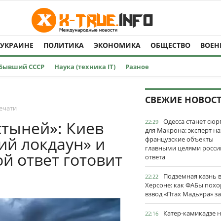
 УКРАИНЕ
ПОЛИТИКА
ЭКОНОМИКА
ОБЩЕСТВО
ВОЕН
Бывший СССР
Наука (техника IT)
Разное
СВЕЖИЕ НОВОС
ечати
Одесса станет сю
стыней»: Киев
22:29
для Макрона: эксперт на
ий локдаун» и
французские объекты
главными целями росси
й ответ готовит
ответа
Подземная казнь 
22:22
Херсоне: как ФАБы пох
взвод «Птах Мадьяра» з
Катер-камикадзе 
22:16