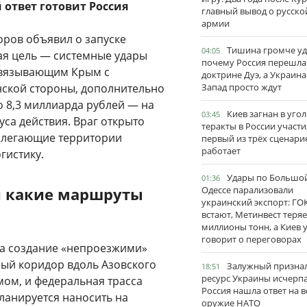
 ответ готовит Россия
главный вывод о русско
армии
ров объявил о запуске
Тишина громче уд
04:05
ая цель — системные удары
почему Россия перешла
связывающим Крым с
доктрине Дуэ, а Украина
нской стороны, дополнительно
Запад просто ждут
 8,3 миллиарда рублей — на
Киев загнан в угол
03:45
са действия. Враг открыто
теракты в России участи
рилегающие территории
первый из трёх сценари
работает
гистику.
Удары по Большо
01:36
и какие маршруты
Одессе парализовали
украинский экспорт: ГО
встают, Метинвест теряе
миллионы тонн, а Киев 
говорит о переговорах
на создание «непроезжими»
ный коридор вдоль Азовского
Залужный признал
18:51
ресурс Украины исчерпа
ом, и федеральная трасса
Россия нашла ответ на в
ланируется наносить на
оружие НАТО