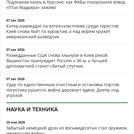
Подземная казнь в Херсоне: как ФАБы похоронили взвод
«Птах Мадьяра» заживо
07 авг 2026
Катер-камикадзе на ялтинском пляже среди туристов:
Киев снова бьёт по курортам, а над морем кружит
американский разведчик
07 авг 2026
Разведданные США снова хлынули в Киев рекой.
Вашингтон принуждает Россию к 90-м, а лучшей
дипломатией станет сбитый спутник
07 авг 2026
Удар по единственным очистным и остановка портов:
логистика рушится, война дорожает вдвое, Днепр под
угрозой
НАУКА И ТЕХНИКА
20 янв 2026
Забытый немецкий дрон из восьмидесятых стал оружием,
меняющим войны