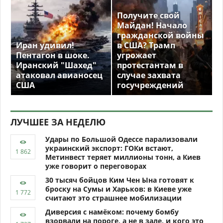
Получите свой
Майдан! Начало
гражданской войны
Иран удивил!
в США? Трамп
Пентагон в шоке.
угрожает
Иранский "Шахед"
протестантам в
атаковал авианосец
случае захвата
США
госучреждений
ЛУЧШЕЕ ЗА НЕДЕЛЮ
Удары по Большой Одессе парализовали
украинский экспорт: ГОКи встают,
Метинвест теряет миллионы тонн, а Киев
уже говорит о переговорах
30 тысяч бойцов Ким Чен Ына готовят к
броску на Сумы и Харьков: в Киеве уже
считают это страшнее мобилизации
Диверсия с намёком: почему бомбу
взорвали на пороге, а не в зале, и кого это