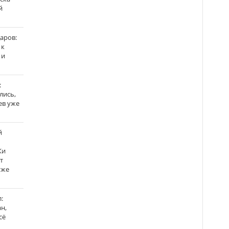
й
аров:
 к
 и
:
лись,
ев уже
й
Ки
т
уже
:
н,
сё