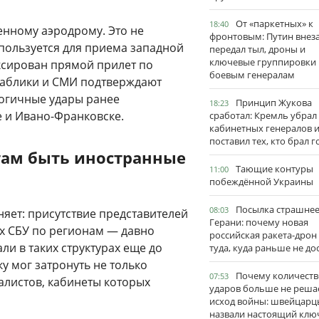
От «паркетных» к
18:40
енному аэродрому. Это не
фронтовым: Путин внез
пользуется для приема западной
передал тыл, дроны и
ключевые группировки
ксирован прямой прилет по
боевым генералам
паблики и СМИ подтверждают
огичные удары ранее
Принцип Жукова
18:23
 и Ивано-Франковске.
сработал: Кремль убрал
кабинетных генералов 
поставил тех, кто брал 
 там быть иностранные
Тающие контуры
11:00
побеждённой Украины
Посылка страшне
08:03
яет: присутствие представителей
Герани: почему новая
ях СБУ по регионам — давно
российская ракета-дрон
ли в таких структурах еще до
туда, куда раньше не до
у мог затронуть не только
Почему количеств
07:53
алистов, кабинеты которых
ударов больше не реша
исход войны: швейцарц
назвали настоящий клю