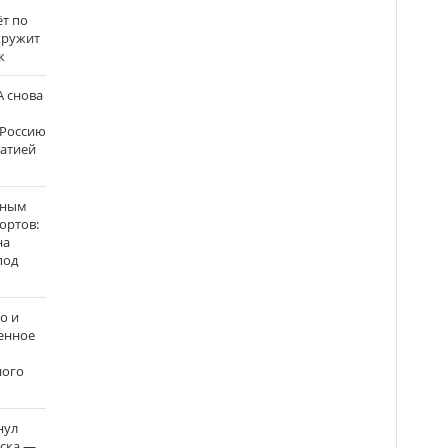
ёт по
кружит
к
 снова
 Россию
матией
нным
ортов:
на
под
о и
енное
ного
нул
рска —