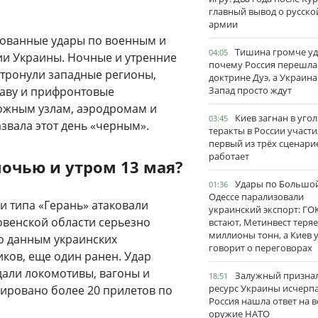
главный вывод о русско
армии
рованные удары по военным и
Тишина громче уд
04:05
ии Украины. Ночные и утренние
почему Россия перешла
атронули западные регионы,
доктрине Дуэ, а Украина
таву и прифронтовые
Запад просто ждут
ожным узлам, аэродромам и
Киев загнан в угол
03:45
звала этот день «черным».
теракты в России участи
первый из трёх сценари
работает
очью и утром 13 мая?
Удары по Большо
01:36
Одессе парализовали
и типа «Герань» атаковали
украинский экспорт: ГО
овенской области серьезно
встают, Метинвест теряе
миллионы тонн, а Киев 
о данным украинских
говорит о переговорах
ков, еще один ранен. Удар
дали локомотивы, вагоны и
Залужный признал
18:51
ресурс Украины исчерпа
сировано более 20 прилетов по
Россия нашла ответ на в
оружие НАТО