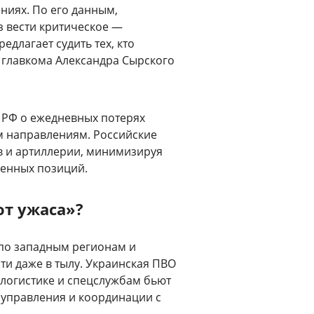
ниях. По его данным,
з вести критическое —
длагает судить тех, кто
т главкома Александра Сырского
 РФ о ежедневных потерях
м направлениям. Российские
ов и артиллерии, минимизируя
ленных позиций.
от ужаса»?
 по западным регионам и
и даже в тылу. Украинская ПВО
 логистике и спецслужбам бьют
 управления и координации с