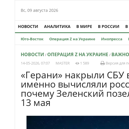
Вс, 09 августа 2026
НОВОСТИ
АНАЛИТИКА
В МИРЕ
В РОССИИ
В
Юго-Восток
Операция Z на Украине
Инопресса
НОВОСТИ
ОПЕРАЦИЯ Z НА УКРАИНЕ
ВАЖН
/
/
14-05-2026, 07:07
MASTER
1 589
Версия для п
«Герани» накрыли СБУ в
именно вычисляли росс
почему Зеленский позе
13 мая