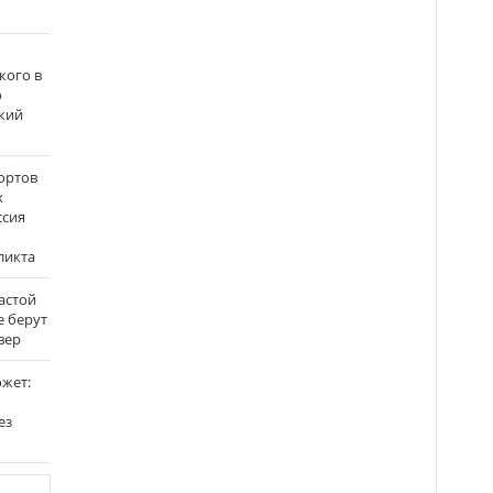
кого в
о
кий
ортов
х
ссия
ликта
застой
е берут
вер
ожет:
ез