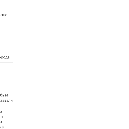
апно
и
города
е
 бьёт
ставали
о
ет
ы
ч к