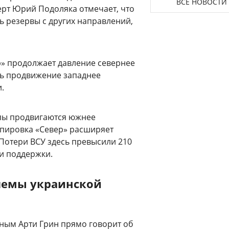
ВСЕ НОВОСТИ
перт Юрий Подоляка отмечает, что
ь резервы с других направлений,
р» продолжает давление севернее
ть продвижение западнее
.
пы продвигаются южнее
ппировка «Север» расширяет
 Потери ВСУ здесь превысили 210
ки поддержки.
лемы украинской
ным Арти Грин прямо говорит об