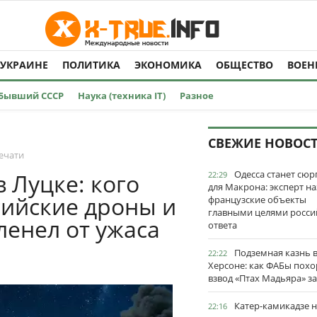
 УКРАИНЕ
ПОЛИТИКА
ЭКОНОМИКА
ОБЩЕСТВО
ВОЕН
Бывший СССР
Наука (техника IT)
Разное
О
СВЕЖИЕ НОВОС
ечати
Одесса станет сю
 Луцке: кого
22:29
для Макрона: эксперт на
ийские дроны и
французские объекты
главными целями росси
ленел от ужаса
ответа
Подземная казнь 
22:22
Херсоне: как ФАБы пох
взвод «Птах Мадьяра» з
Катер-камикадзе 
22:16