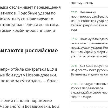
преимуществу
ведка отслеживает перемещения
Нетаньяху
ветников. Подобные удары по
07:35
проигнорировал Зеленс
боком тылу сигнализируют о
Вашингтоне: как удар п
нтров управления и логистики.
Каспию разрушил киевс
торг
ки были комбинированными и
Почему блокада п
07:12
оказалась страшнее все
предыдущих ударов: Ро
вигаются российские
лишила Украину моря и
ускорила развязку конф
Как Киев рисует «
06:45
епр» отбила контратаки ВСУ в
на фронте», пока русски
Бакшеевку и давят на се
ые бои идут у Новоандреевки,
потери за сутки здесь — более
Запад уже не пом
21:03
.
Россия парализовала
украинский экспорт чер
Чёрное море
авлении наносит поражение
 Чаривного и Воздвижевки. Бои