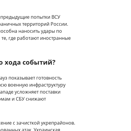
на предыдущие попытки ВСУ
раничных территорий России.
пособна наносить удары по
те, где работают иностранные
о хода событий?
ауз показывает готовность
всю военную инфраструктуру
ападе усложняет поставки
омам и СБУ снижают
ение с зачисткой укрепрайонов.
ованных атак. Украинская