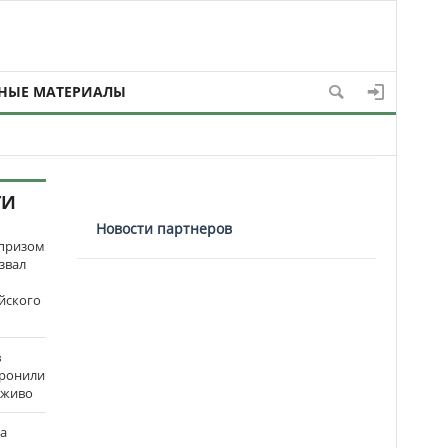
НЫЕ МАТЕРИАЛЫ
ТИ
Новости партнеров
рпризом
звал
йского
в
оронили
аживо
на