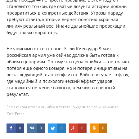
становится точкой, где святые лозунги истории должны
превратиться в конкретные действия. Угрозы параду
требуют ответа, который вернёт понятию «красная
линия» реальный вес. Иначе дальнейшие провокации
будут только нарастать.
Независимо от того, нанесёт ли Киев удар 9 мая,
российская армия уже сейчас должна быть готова к
обоим сценариям. Потому что цена ошибки — не только
потеря ещё одного козыря, но и потеря инициативы на
весь следующий этап конфликта. Война вступает в фазу,
где медийный и психологический эффект ударов
становится не менее важным, чем чисто военный
результат.
Если вы заметили ошибку в тексте, выделите его и нажмите
Ctrl+Enter
0
0
0
0
0