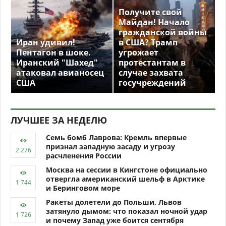
Получите свой
Майдан! Начало
гражданской войны
Иран удивил!
в США? Трамп
Пентагон в шоке.
угрожает
Иранский "Шахед"
протестантам в
атаковал авианосец
случае захвата
США
госучреждений
ЛУЧШЕЕ ЗА НЕДЕЛЮ
Семь бомб Лаврова: Кремль впервые
признал западную засаду и угрозу
расчленения России
Москва на сессии в Кингстоне официально
отвергла американский шельф в Арктике
и Беринговом море
Ракеты долетели до Польши, Львов
затянуло дымом: что показал ночной удар
и почему Запад уже боится сентября