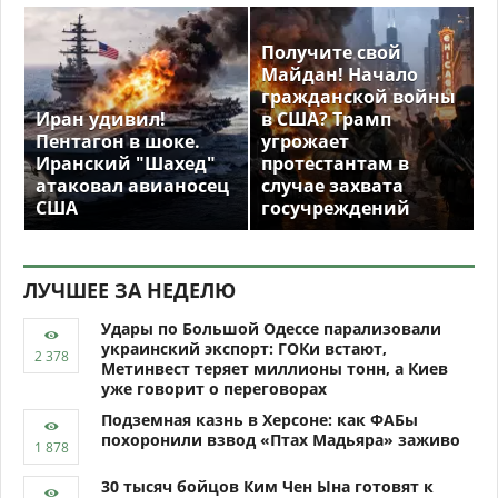
Получите свой
Майдан! Начало
гражданской войны
Иран удивил!
в США? Трамп
Пентагон в шоке.
угрожает
Иранский "Шахед"
протестантам в
атаковал авианосец
случае захвата
США
госучреждений
ЛУЧШЕЕ ЗА НЕДЕЛЮ
Удары по Большой Одессе парализовали
украинский экспорт: ГОКи встают,
Метинвест теряет миллионы тонн, а Киев
уже говорит о переговорах
Подземная казнь в Херсоне: как ФАБы
похоронили взвод «Птах Мадьяра» заживо
30 тысяч бойцов Ким Чен Ына готовят к