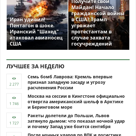
Получите свой
Майдан! Начало
гражданской войны
Иран удивил!
в США? Трамп
Пентагон в шоке.
угрожает
Иранский "Шахед"
протестантам в
атаковал авианосец
случае захвата
США
госучреждений
ЛУЧШЕЕ ЗА НЕДЕЛЮ
Семь бомб Лаврова: Кремль впервые
признал западную засаду и угрозу
расчленения России
Москва на сессии в Кингстоне официально
отвергла американский шельф в Арктике
и Беринговом море
Ракеты долетели до Польши, Львов
затянуло дымом: что показал ночной удар
и почему Запад уже боится сентября
После ночных ударов по ВПК и логистике