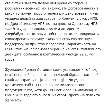
объектам избегать получения урона со стороны
российских военных, но, видимо, эти договорённости в
какой-то момент просто перестали действовать - и мы
увидели целый каскад ударов по Кременчугскому НПЗ,
по-Дрогобычскому НПЗ, вот на днях по Одесскому НПЗ.
<...> Это удар по экономическим интересам
Азербайджана, который, собственно, хотел продолжать
спонсировать Украину, оказывая скрытую военную
поддержку, но при этом продолжать зарабатывать на
ГСМ. Этот бизнес помогал Украине избегать топливного
дефицита, особенно в критические месяцы 22-23-го
годов.
Журналист Руслан Осташко также указывает, что "под
нож" попали бизнес-интересы Азербайджана, который
снабжал Украину нефтью Azeri Light. До удара
Кременчугский НПЗ гнал по полмиллиона тонн
продукции в год (хотя до СВО мог и все 3 миллиона). В
июне 2025 года его вывели из строя. Дрогобычский - та
же участь.