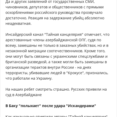
Да и других заявлений от государственных СМИ,
чиновников, депутатов и общественников с прямыми
оскорблениями российского руководства прозвучало
достаточно. Реакция на задержание убийц абсолютно
неадекватная.
Инсайдерский канал "Тайная канцелярия" отмечает, что
арестованные члены азербайджанской ОПГ, судя по
всему, замешаны не только в заказных убийствах, но и в
незаконной миграции соотечественников. Кроме того,
они могут быть связаны с украинскими спецслужбами и
британской разведкой, а также могли быть замешаны в
организации терактов внутри России - на днях
террористы, убивавшие людей в "Крокусе", признались,
что работали на Украину.
На наших ребят смотреть страшно. Русских привели на
суд в Азербайджане
В Баку "полыхает" после удара "Искандерами"
Как изначально отметили авторы "Тайной канцелярии",