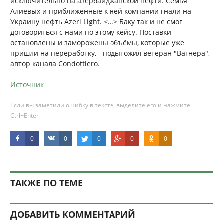
исключительно на азербайджанской нефти. Семья
Алиевых и приближённые к ней компании гнали на
Украину нефть Azeri Light. <...> Баку так и не смог
договориться с нами по этому кейсу. Поставки
остановлены и заморожены объёмы, которые уже
пришли на переработку, - подытожил ветеран "Вагнера",
автор канала Condottiero.
Источник
Если вы заметили ошибку в тексте, выделите его и нажмите
Ctrl+Enter
0
0
0
0
0
ТАКЖЕ ПО ТЕМЕ
ДОБАВИТЬ КОММЕНТАРИЙ