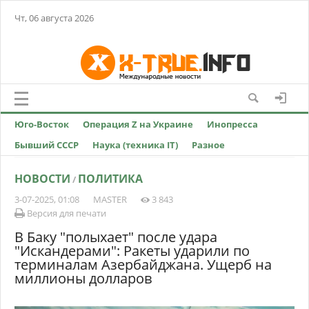
Чт, 06 августа 2026
Юго-Восток
Операция Z на Украине
Инопресса
Бывший СССР
Наука (техника IT)
Разное
НОВОСТИ
ПОЛИТИКА
/
3-07-2025, 01:08
MASTER
3 843
Версия для печати
В Баку "полыхает" после удара
"Искандерами": Ракеты ударили по
терминалам Азербайджана. Ущерб на
миллионы долларов