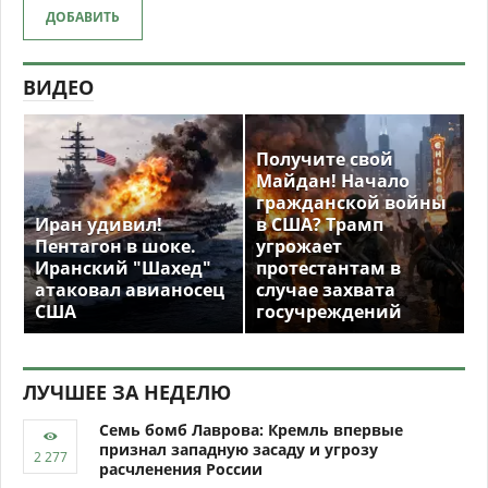
ДОБАВИТЬ
ВИДЕО
Получите свой
Майдан! Начало
гражданской войны
Иран удивил!
в США? Трамп
Пентагон в шоке.
угрожает
Иранский "Шахед"
протестантам в
атаковал авианосец
случае захвата
США
госучреждений
ЛУЧШЕЕ ЗА НЕДЕЛЮ
Семь бомб Лаврова: Кремль впервые
признал западную засаду и угрозу
расчленения России