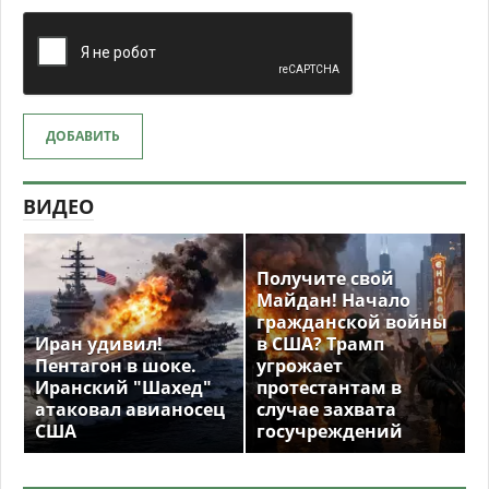
ДОБАВИТЬ
ВИДЕО
Получите свой
Майдан! Начало
гражданской войны
Иран удивил!
в США? Трамп
Пентагон в шоке.
угрожает
Иранский "Шахед"
протестантам в
атаковал авианосец
случае захвата
США
госучреждений