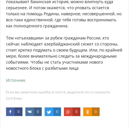
показывает бакинская история, можно влипнуть куда
серьезнее. И потом окажется, что уповать остается
только на помощь Родины, наверное, несовершенной, но
все-таки единственной, где тебя готовы воспринимать
как полноценного гражданина.
Тем «отъехавшим» за рубеж гражданам России, кто
сейчас наблюдает азербайджанский сюжет со стороны,
стоит крепко подумать о своем будущем. Или, по крайней
мере, более внимательно следить за международными
событиями. Чтобы не стать участниками нового
новостного блока с разбитыми лица
Источник
Если вы заметили ошибку в тексте, выделите его и нажмите
Ctrl+Enter
0
0
0
0
0