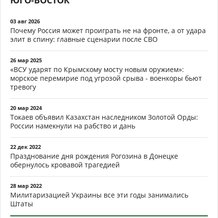
ЮГО-ВОСТОК
03 авг 2026
Почему Россия может проиграть не на фронте, а от удара
элит в спину: главные сценарии после СВО
26 мар 2025
«ВСУ ударят по Крымскому мосту новым оружием»:
морское перемирие под угрозой срыва - военкоры бьют
тревогу
20 мар 2024
Токаев объявил Казахстан наследником Золотой Орды:
России намекнули на рабство и дань
22 дек 2022
Празднование дня рождения Рогозина в Донецке
обернулось кровавой трагедией
28 мар 2022
Милитаризацией Украины все эти годы занимались
Штаты