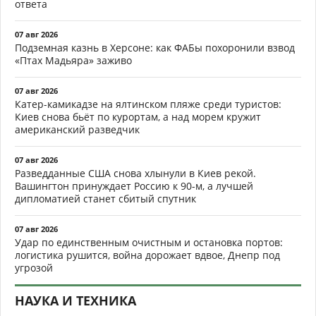
ответа
07 авг 2026
Подземная казнь в Херсоне: как ФАБы похоронили взвод
«Птах Мадьяра» заживо
07 авг 2026
Катер-камикадзе на ялтинском пляже среди туристов:
Киев снова бьёт по курортам, а над морем кружит
американский разведчик
07 авг 2026
Разведданные США снова хлынули в Киев рекой.
Вашингтон принуждает Россию к 90-м, а лучшей
дипломатией станет сбитый спутник
07 авг 2026
Удар по единственным очистным и остановка портов:
логистика рушится, война дорожает вдвое, Днепр под
угрозой
НАУКА И ТЕХНИКА