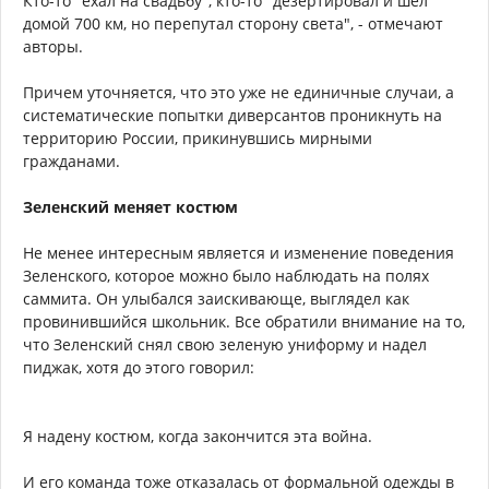
Кто-то "ехал на свадьбу", кто-то "дезертировал и шёл
домой 700 км, но перепутал сторону света", - отмечают
авторы.
Причем уточняется, что это уже не единичные случаи, а
систематические попытки диверсантов проникнуть на
территорию России, прикинувшись мирными
гражданами.
Зеленский меняет костюм
Не менее интересным является и изменение поведения
Зеленского, которое можно было наблюдать на полях
саммита. Он улыбался заискивающе, выглядел как
провинившийся школьник. Все обратили внимание на то,
что Зеленский снял свою зеленую униформу и надел
пиджак, хотя до этого говорил:
Я надену костюм, когда закончится эта война.
И его команда тоже отказалась от формальной одежды в