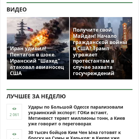
ВИДЕО
Получите свой
Майдан! Начало
гражданской войны
Иран удивил!
в США? Трамп
Пентагон в шоке.
угрожает
Иранский "Шахед"
протестантам в
атаковал авианосец
случае захвата
США
госучреждений
ЛУЧШЕЕ ЗА НЕДЕЛЮ
Удары по Большой Одессе парализовали
украинский экспорт: ГОКи встают,
Метинвест теряет миллионы тонн, а Киев
уже говорит о переговорах
30 тысяч бойцов Ким Чен Ына готовят к
броску на Сумы и Харьков: в Киеве уже