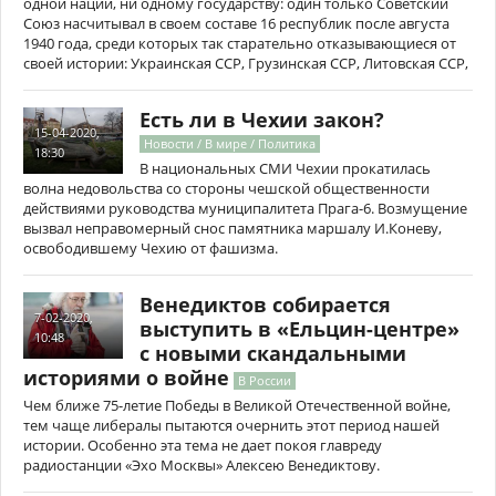
одной нации, ни одному государству: один только Советский
Союз насчитывал в своем составе 16 республик после августа
1940 года, среди которых так старательно отказывающиеся от
своей истории: Украинская ССР, Грузинская ССР, Литовская ССР,
Есть ли в Чехии закон?
15-04-2020,
Новости / В мире / Политика
18:30
В национальных СМИ Чехии прокатилась
волна недовольства со стороны чешской общественности
действиями руководства муниципалитета Прага-6. Возмущение
вызвал неправомерный снос памятника маршалу И.Коневу,
освободившему Чехию от фашизма.
Венедиктов собирается
7-02-2020,
выступить в «Ельцин-центре»
10:48
с новыми скандальными
историями о войне
В России
Чем ближе 75-летие Победы в Великой Отечественной войне,
тем чаще либералы пытаются очернить этот период нашей
истории. Особенно эта тема не дает покоя главреду
радиостанции «Эхо Москвы» Алексею Венедиктову.