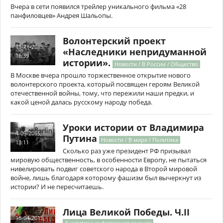
Вчера в сети появился трейлер уникального фильма «28
панфиловцев» Андрея Шальопы.
Волонтерский проект
11-11-2015,
«Наследники непридуманной
16:39
истории».
Новости / В России / Общество
В Москве вчера прошло торжественное открытие нового
волонтерского проекта, который посвящен героям Великой
отечественной войны, тому, что пережили наши предки, и
какой ценой далась русскому народу победа.
Уроки истории от Владимира
4-09-2015,
Путина
Новости / В мире / Политика
13:11
Сколько раз уже президент РФ призывал
мировую общественность, в особенности Европу, не пытаться
нивелировать подвиг советского народа в Второй мировой
войне, лишь благодаря которому фашизм был вычеркнут из
истории? И не пересчитаешь.
Лица Великой Победы. Ч.II
18-04-2015,
Аналитика информация мнение