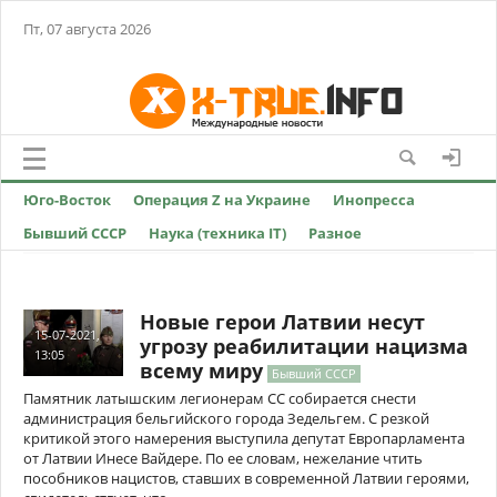
Пт, 07 августа 2026
Юго-Восток
Операция Z на Украине
Инопресса
Бывший СССР
Наука (техника IT)
Разное
Новые герои Латвии несут
15-07-2021,
угрозу реабилитации нацизма
13:05
всему миру
Бывший СССР
Памятник латышским легионерам СС собирается снести
администрация бельгийского города Зедельгем. С резкой
критикой этого намерения выступила депутат Европарламента
от Латвии Инесе Вайдере. По ее словам, нежелание чтить
пособников нацистов, ставших в современной Латвии героями,