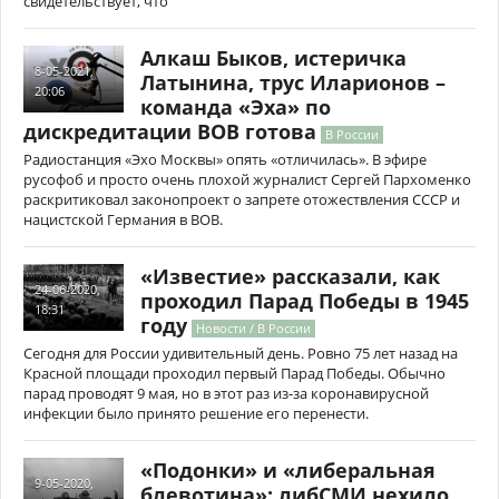
свидетельствует, что
Алкаш Быков, истеричка
8-05-2021,
Латынина, трус Иларионов –
20:06
команда «Эха» по
дискредитации ВОВ готова
В России
Радиостанция «Эхо Москвы» опять «отличилась». В эфире
русофоб и просто очень плохой журналист Сергей Пархоменко
раскритиковал законопроект о запрете отожествления СССР и
нацистской Германия в ВОВ.
«Известие» рассказали, как
24-06-2020,
проходил Парад Победы в 1945
18:31
году
Новости / В России
Сегодня для России удивительный день. Ровно 75 лет назад на
Красной площади проходил первый Парад Победы. Обычно
парад проводят 9 мая, но в этот раз из-за коронавирусной
инфекции было принято решение его перенести.
«Подонки» и «либеральная
9-05-2020,
блевотина»: либСМИ нехило