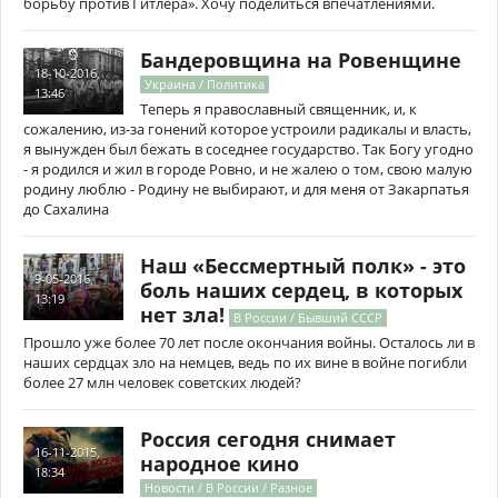
борьбу против Гитлера». Хочу поделиться впечатлениями.
Бандеровщина на Ровенщине
18-10-2016,
Украина / Политика
13:46
Теперь я православный священник, и, к
сожалению, из-за гонений которое устроили радикалы и власть,
я вынужден был бежать в соседнее государство. Так Богу угодно
- я родился и жил в городе Ровно, и не жалею о том, свою малую
родину люблю - Родину не выбирают, и для меня от Закарпатья
до Сахалина
Наш «Бессмертный полк» - это
9-05-2016,
боль наших сердец, в которых
13:19
нет зла!
В России / Бывший СССР
Прошло уже более 70 лет после окончания войны. Осталось ли в
наших сердцах зло на немцев, ведь по их вине в войне погибли
более 27 млн человек советских людей?
Россия сегодня снимает
16-11-2015,
народное кино
18:34
Новости / В России / Разное