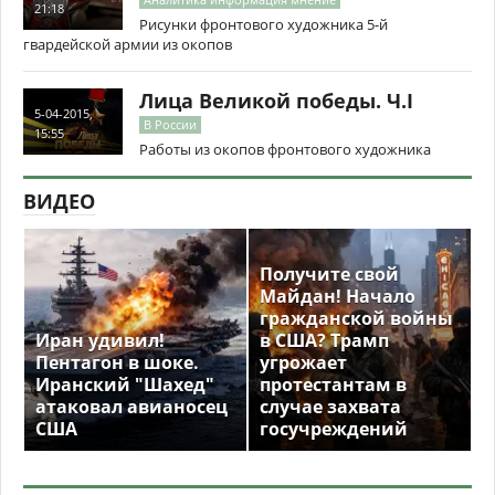
21:18
Рисунки фронтового художника 5-й
гвардейской армии из окопов
Лица Великой победы. Ч.I
5-04-2015,
В России
15:55
Работы из окопов фронтового художника
ВИДЕО
Получите свой
Майдан! Начало
гражданской войны
Иран удивил!
в США? Трамп
Пентагон в шоке.
угрожает
Иранский "Шахед"
протестантам в
атаковал авианосец
случае захвата
США
госучреждений