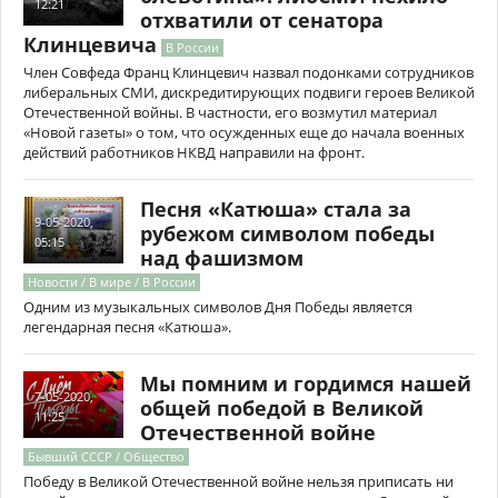
12:21
отхватили от сенатора
Клинцевича
В России
Член Совфеда Франц Клинцевич назвал подонками сотрудников
либеральных СМИ, дискредитирующих подвиги героев Великой
Отечественной войны. В частности, его возмутил материал
«Новой газеты» о том, что осужденных еще до начала военных
действий работников НКВД направили на фронт.
Песня «Катюша» стала за
9-05-2020,
рубежом символом победы
05:15
над фашизмом
Новости / В мире / В России
Одним из музыкальных символов Дня Победы является
легендарная песня «Катюша».
Мы помним и гордимся нашей
7-05-2020,
общей победой в Великой
11:25
Отечественной войне
Бывший СССР / Общество
Победу в Великой Отечественной войне нельзя приписать ни