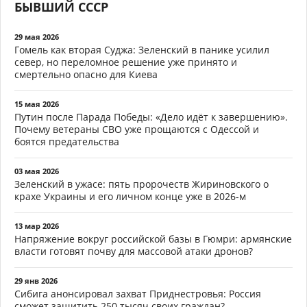
БЫВШИЙ СССР
29 мая 2026
Гомель как вторая Суджа: Зеленский в панике усилил
север, но переломное решение уже принято и
смертельно опасно для Киева
15 мая 2026
Путин после Парада Победы: «Дело идёт к завершению».
Почему ветераны СВО уже прощаются с Одессой и
боятся предательства
03 мая 2026
Зеленский в ужасе: пять пророчеств Жириновского о
крахе Украины и его личном конце уже в 2026-м
13 мар 2026
Напряжение вокруг российской базы в Гюмри: армянские
власти готовят почву для массовой атаки дронов?
29 янв 2026
Сибига анонсировал захват Приднестровья: Россия
сможет защитить 250 тысяч своих граждан?