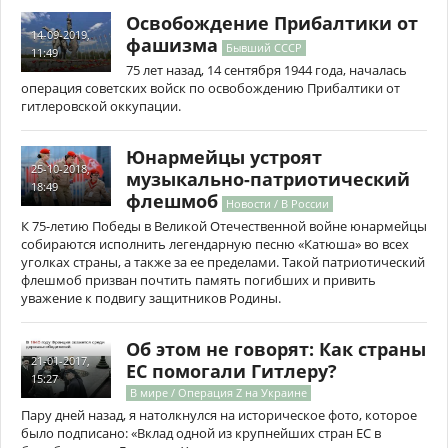
Освобождение Прибалтики от
14-09-2019,
фашизма
Бывший СССР
11:49
75 лет назад, 14 сентября 1944 года, началась
операция советских войск по освобождению Прибалтики от
гитлеровской оккупации.
Юнармейцы устроят
25-10-2018,
музыкально-патриотический
18:49
флешмоб
Новости / В России
К 75-летию Победы в Великой Отечественной войне юнармейцы
собираются исполнить легендарную песню «Катюша» во всех
уголках страны, а также за ее пределами. Такой патриотический
флешмоб призван почтить память погибших и привить
уважение к подвигу защитников Родины.
Об этом не говорят: Как страны
21-01-2017,
ЕС помогали Гитлеру?
15:27
В мире / Операция Z на Украине
Пару дней назад, я натолкнулся на историческое фото, которое
было подписано: «Вклад одной из крупнейших стран ЕС в