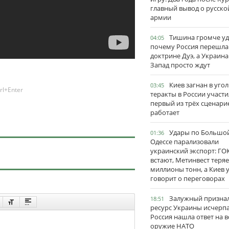
главный вывод о русско
армии
Тишина громче уд
04:05
почему Россия перешла
доктрине Дуэ, а Украина
Запад просто ждут
Киев загнан в угол
03:45
rl+Enter
теракты в России участи
первый из трёх сценари
работает
Удары по Большо
01:36
Одессе парализовали
украинский экспорт: ГО
встают, Метинвест теряе
миллионы тонн, а Киев 
говорит о переговорах
Залужный признал
18:51
ресурс Украины исчерпа
Россия нашла ответ на в
оружие НАТО