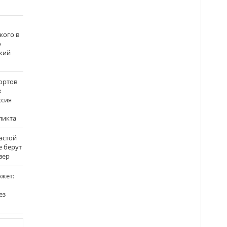
кого в
о
кий
ортов
х
ссия
ликта
застой
е берут
вер
ожет:
ез