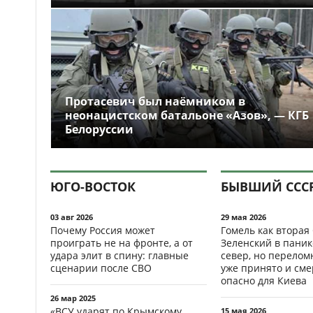
Протасевич был наёмником в
неонацистском батальоне «Азов», — КГБ
Белоруссии
ЮГО-ВОСТОК
БЫВШИЙ ССС
03 авг 2026
29 мая 2026
Почему Россия может
Гомель как вторая
проиграть не на фронте, а от
Зеленский в паник
удара элит в спину: главные
север, но перело
сценарии после СВО
уже принято и см
опасно для Киева
26 мар 2025
«ВСУ ударят по Крымскому
15 мая 2026