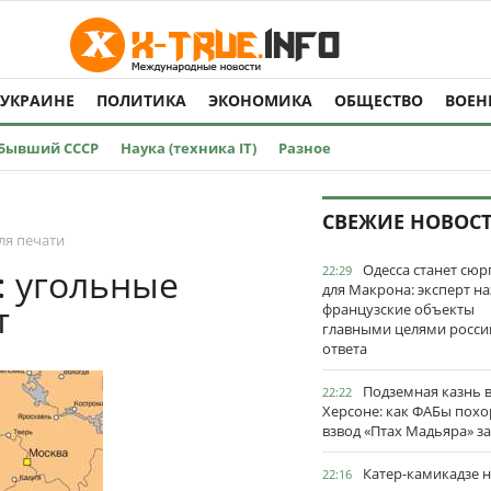
 УКРАИНЕ
ПОЛИТИКА
ЭКОНОМИКА
ОБЩЕСТВО
ВОЕН
Бывший СССР
Наука (техника IT)
Разное
СВЕЖИЕ НОВОС
ля печати
Одесса станет сю
: угольные
22:29
для Макрона: эксперт на
т
французские объекты
главными целями росси
ответа
Подземная казнь 
22:22
Херсоне: как ФАБы пох
взвод «Птах Мадьяра» з
Катер-камикадзе 
22:16