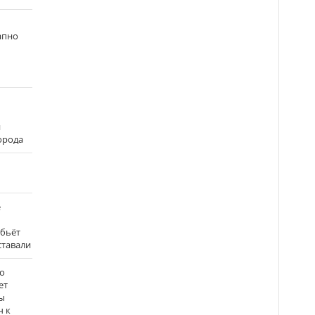
апно
и
города
е
 бьёт
ставали
о
ет
ы
ч к