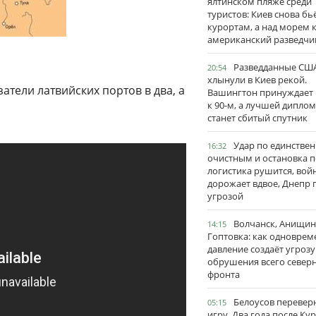
ялтинском пляже среди
туристов: Киев снова бь
курортам, а над морем 
американский разведчи
Разведданные США
20:54
хлынули в Киев рекой.
тели латвийских портов в два, а
Вашингтон принуждает
к 90-м, а лучшей дипло
станет сбитый спутник
Удар по единстве
16:32
очистным и остановка п
логистика рушится, вой
дорожает вдвое, Днепр 
угрозой
Волчанск, Анищин
14:15
Гоптовка: как одноврем
давление создаёт угрозу
обрушения всего север
фронта
Белоусов перевер
05:15
игру. Два года после Ку