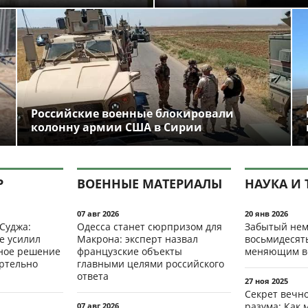
Российские военные блокировали
колонну армии США в Сирии
Р
ВОЕННЫЕ МАТЕРИАЛЫ
НАУКА И 
07 авг 2026
20 янв 2026
 Суджа:
Одесса станет сюрпризом для
Забытый нем
е усилил
Макрона: эксперт назвал
восьмидесят
мное решение
французские объекты
меняющим в
ертельно
главными целями российского
ответа
27 ноя 2025
Секрет вечн
разума: Как 
07 авг 2026