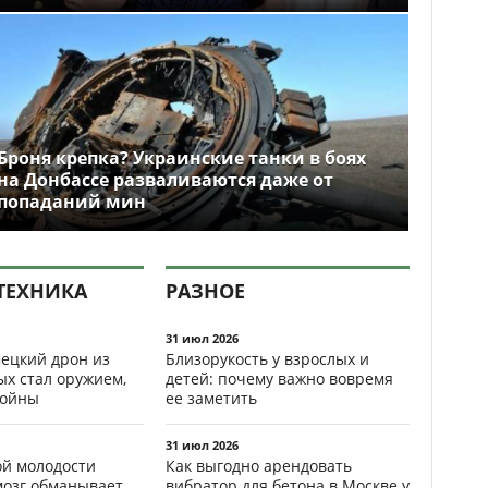
Броня крепка? Украинские танки в боях
на Донбассе разваливаются даже от
попаданий мин
ТЕХНИКА
РАЗНОЕ
31 июл 2026
ецкий дрон из
Близорукость у взрослых и
ых стал оружием,
детей: почему важно вовремя
ойны
ее заметить
31 июл 2026
ой молодости
Как выгодно арендовать
мозг обманывает
вибратор для бетона в Москве у