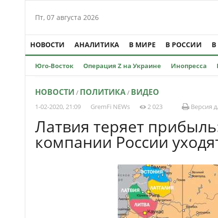
Пт, 07 августа 2026
НОВОСТИ
АНАЛИТИКА
В МИРЕ
В РОССИИ
В
Юго-Восток
Операция Z на Украине
Инопресса
НОВОСТИ
ПОЛИТИКА
ВИДЕО
/
/
1-02-2020, 21:09
GremFi NEWs
2 023
Версия д
Латвия теряет прибыль
компании России уходя