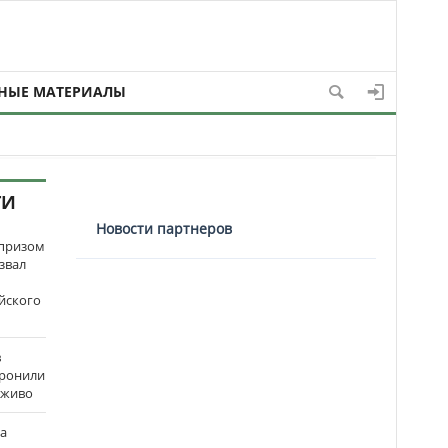
НЫЕ МАТЕРИАЛЫ
ТИ
Новости партнеров
рпризом
звал
йского
в
оронили
аживо
на