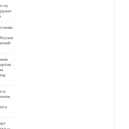
ёт по
кружит
к
 снова
 Россию
матией
нным
ортов:
на
под
о и
енное
ного
нул
рска —