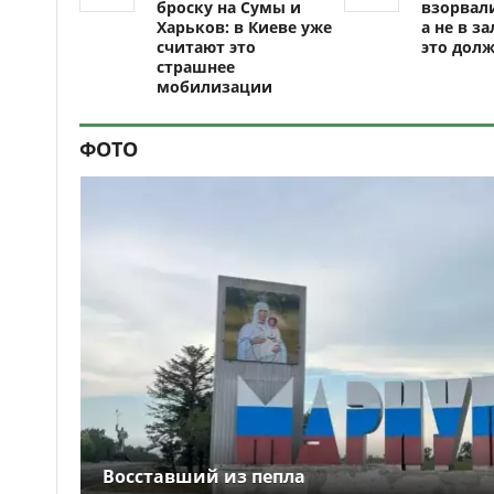
броску на Сумы и
взорвали
Харьков: в Киеве уже
а не в за
считают это
это долж
страшнее
мобилизации
ФОТО
Восставший из пепла