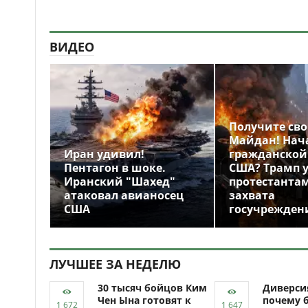
ВИДЕО
Получите св
Майдан! Нач
Иран удивил!
гражданской
Пентагон в шоке.
США? Трамп 
Иранский "Шахед"
протестантам
атаковал авианосец
захвата
США
госучрежден
ЛУЧШЕЕ ЗА НЕДЕЛЮ
30 тысяч бойцов Ким
Диверси
Чен Ына готовят к
почему 