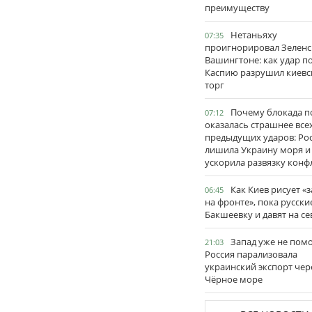
преимуществу
Нетаньяху
07:35
проигнорировал Зеленс
Вашингтоне: как удар п
Каспию разрушил киевс
торг
Почему блокада п
07:12
оказалась страшнее все
предыдущих ударов: Ро
лишила Украину моря и
ускорила развязку конф
Как Киев рисует «
06:45
на фронте», пока русски
Бакшеевку и давят на се
Запад уже не пом
21:03
Россия парализовала
украинский экспорт чер
Чёрное море