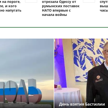
 на пороге,
отрезала Одессу от
спут
ле, и кого
румынских поставок
выш
но напугать
НАТО впервые с
час
начала войны
День взятия Бастилии