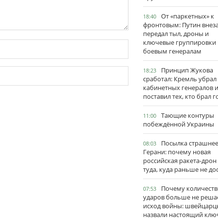
От «паркетных» к
18:40
фронтовым: Путин внез
передал тыл, дроны и
ключевые группировки
боевым генералам
Принцип Жукова
18:23
сработал: Кремль убрал
кабинетных генералов 
поставил тех, кто брал 
Тающие контуры
11:00
побеждённой Украины
Посылка страшне
08:03
Герани: почему новая
российская ракета-дрон
туда, куда раньше не до
Почему количеств
07:53
ударов больше не реша
исход войны: швейцарц
назвали настоящий клю