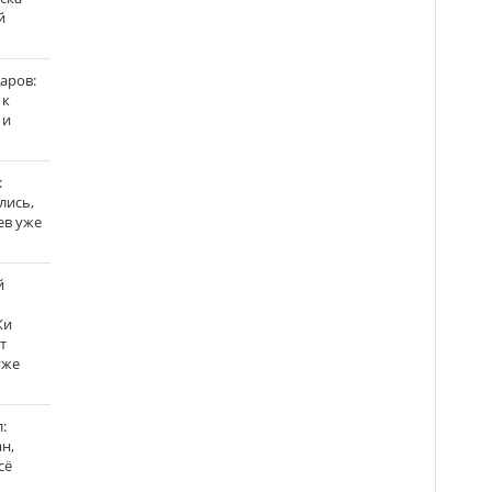
й
аров:
 к
 и
:
лись,
ев уже
й
Ки
т
уже
:
н,
сё