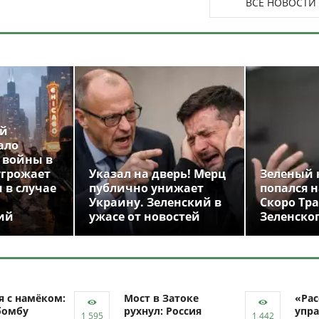
ВСЕ НОВОСТИ
ой
ало
 войны в
угрожает
Указал на дверь! Мерц
Зеленый 
 в случае
публично унижает
попался н
Украину. Зеленский в
Скоро Тр
ий
ужасе от новостей
Зеленско
я с намёком:
Мост в Затоке
«Рас
бомбу
рухнул: Россия
упра