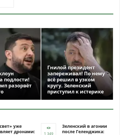
Гнилой президент
клоун
запереживал! По нему
а подлости!
всё решил в узком
амп разорвёт
кругу. Зеленский
го
приступил к истерике
свет» уже
Зеленский в агонии
вляет дронами:
после Геленджика: