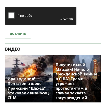
ДОБАВИТЬ
ВИДЕО
Получите свой
Майдан! Начало
гражданской войны
Иран удивил!
в США? Трамп
Пентагон в шоке.
угрожает
Иранский "Шахед"
протестантам в
атаковал авианосец
случае захвата
США
госучреждений