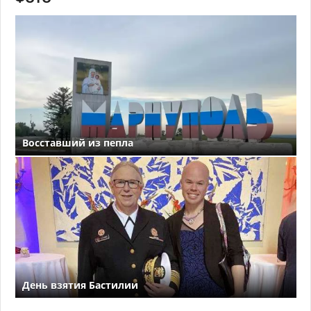
Восставший из пепла
День взятия Бастилии