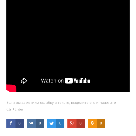
Если вы заметили ошибку в тексте, выделите его и нажмите
Ctrl+Enter
0
0
0
0
0