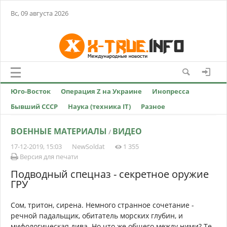
Вс, 09 августа 2026
Юго-Восток
Операция Z на Украине
Инопресса
Бывший СССР
Наука (техника IT)
Разное
ВОЕННЫЕ МАТЕРИАЛЫ
ВИДЕО
/
17-12-2019, 15:03
NewSoldat
1 355
Версия для печати
Подводный спецназ - секретное оружие
ГРУ
Сом, тритон, сирена. Немного странное сочетание -
речной падальщик, обитатель морских глубин, и
мифологическая дива. Но что же общего между ними? Те,