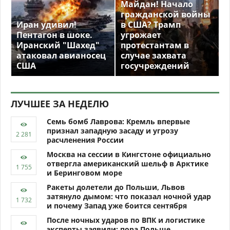
Майдан! Начало
гражданской войны
Иран удивил!
в США? Трамп
Пентагон в шоке.
угрожает
Иранский "Шахед"
протестантам в
атаковал авианосец
случае захвата
США
госучреждений
ЛУЧШЕЕ ЗА НЕДЕЛЮ
Семь бомб Лаврова: Кремль впервые
признал западную засаду и угрозу
расчленения России
Москва на сессии в Кингстоне официально
отвергла американский шельф в Арктике
и Беринговом море
Ракеты долетели до Польши, Львов
затянуло дымом: что показал ночной удар
и почему Запад уже боится сентября
После ночных ударов по ВПК и логистике
эксперты заявили: пора Польше