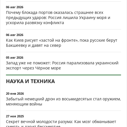
06 авг 2026
Почему блокада портов оказалась страшнее всех
предыдущих ударов: Россия лишила Украину моря и
ускорила развязку конфликта
06 авг 2026
Как Киев рисует «застой на фронте», пока русские берут
Бакшеевку и давят на север
05 авг 2026
Запад уже не поможет: Россия парализовала украинский
экспорт через Чёрное море
НАУКА И ТЕХНИКА
20 янв 2026
Забытый немецкий дрон из восьмидесятых стал оружием,
меняющим войны
27 ноя 2025
Секрет вечной молодости разума: Как мозг обманывает
смерть и дарит бессмертие