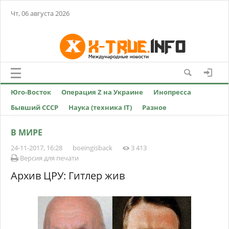
Чт, 06 августа 2026
Юго-Восток
Операция Z на Украине
Инопресса
Бывший СССР
Наука (техника IT)
Разное
В МИРЕ
24-11-2017, 16:28
boeingisback
3 413
Версия для печати
Архив ЦРУ: Гитлер жив