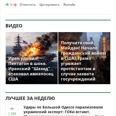
Ответить
Цитировать
Жалоба
0
ВИДЕО
Получите свой
Майдан! Начало
гражданской войны
Иран удивил!
в США? Трамп
Пентагон в шоке.
угрожает
Иранский "Шахед"
протестантам в
атаковал авианосец
случае захвата
США
госучреждений
ЛУЧШЕЕ ЗА НЕДЕЛЮ
Удары по Большой Одессе парализовали
украинский экспорт: ГОКи встают,