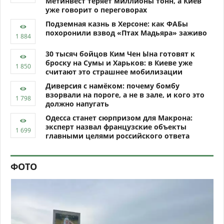
Метинвест теряет миллионы тонн, а Киев
уже говорит о переговорах
Подземная казнь в Херсоне: как ФАБы
похоронили взвод «Птах Мадьяра» заживо
30 тысяч бойцов Ким Чен Ына готовят к
броску на Сумы и Харьков: в Киеве уже
считают это страшнее мобилизации
Диверсия с намёком: почему бомбу
взорвали на пороге, а не в зале, и кого это
должно напугать
Одесса станет сюрпризом для Макрона:
эксперт назвал французские объекты
главными целями российского ответа
ФОТО