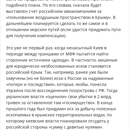
подобного плана. По его словам, сначала будет
выставлен счет российским авиакомпаниям за
«пользование воздушным пространством в Крыму». В
дальнейшем планируется сделать то же самое и в
отношении морских путей (если удастся придумать пути
для получения компенсации).
Это уже не первый раз, когда ненасытный Киев в
периоде между траншами от МВФ пытается найти
сторонние источники «дохода». В частности, мишенью
для юридически необоснованных исков становится
российский Крым. Так, например, ранее уже были
озвучены (но не более) иски к России за надуманные
«потери и последствия», которые, якобы, понесла
Украина после воссоединения полуострова с РФ. Тогда
украинские власти «оценили» свои убытки в 2 млрд.
гривен за оставленное там «госимущество». В конце
прошлого года был придуман иск за добычу полезных
ископаемых в крымских территориальных водах, по
которому киевские власти планировали отсудить у
российской стороны «сумму с девятью нулями».