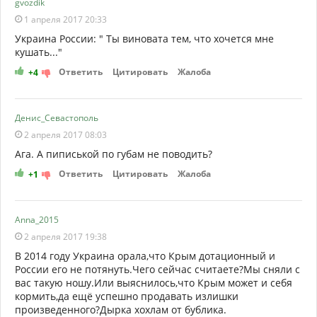
gvozdik
1 апреля 2017 20:33
Украина России: " Ты виновата тем, что хочется мне
кушать..."
Ответить
Цитировать
Жалоба
+4
Денис_Севастополь
2 апреля 2017 08:03
Ага. А пиписькой по губам не поводить?
Ответить
Цитировать
Жалоба
+1
Anna_2015
2 апреля 2017 19:38
В 2014 году Украина орала,что Крым дотационный и
России его не потянуть.Чего сейчас считаете?Мы сняли с
вас такую ношу.Или выяснилось,что Крым может и себя
кормить,да ещё успешно продавать излишки
произведенного?Дырка хохлам от бублика.