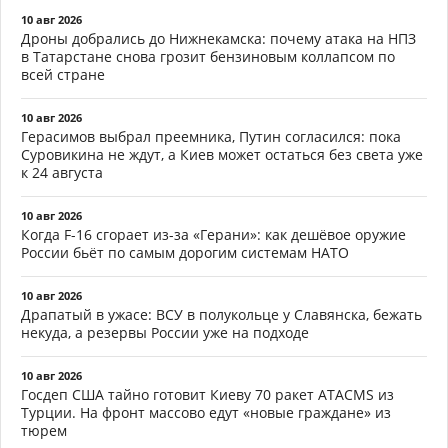
10 авг 2026
Дроны добрались до Нижнекамска: почему атака на НПЗ
в Татарстане снова грозит бензиновым коллапсом по
всей стране
10 авг 2026
Герасимов выбрал преемника, Путин согласился: пока
Суровикина не ждут, а Киев может остаться без света уже
к 24 августа
10 авг 2026
Когда F-16 сгорает из-за «Герани»: как дешёвое оружие
России бьёт по самым дорогим системам НАТО
10 авг 2026
Драпатый в ужасе: ВСУ в полукольце у Славянска, бежать
некуда, а резервы России уже на подходе
10 авг 2026
Госдеп США тайно готовит Киеву 70 ракет ATACMS из
Турции. На фронт массово едут «новые граждане» из
тюрем