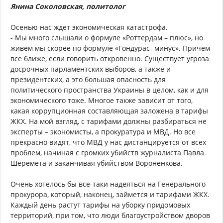
Янина Соколовская, политолог
Осенью нас ждет экономическая катастрофа.
- Мы много слышали о формуле «Роттердам – плюс», но
живем мы скорее по формуле «Гондурас- минус». Причем
все ближе, если говорить откровенно. Существует угроза
досрочных парламентских выборов, а также и
президентских, а это большая опасность для
политического пространства Украины в целом, как и для
экономического тоже. Многое также зависит от того,
какая коррупционная составляющая заложена в тарифы
ЖКХ. На мой взгляд, с тарифами должны разбираться не
эксперты – экономисты, а прокуратура и МВД. Но все
прекрасно видят, что МВД у нас дистанцируется от всех
проблем, начиная с громких убийств журналиста Павла
Шеремета и заканчивая убийством Вороненкова.
Очень хотелось бы все-таки надеяться на Генерального
прокурора, который, наконец, займется и тарифами ЖКХ.
Каждый день растут тарифы на уборку придомовых
территорий, при том, что люди благоустройством дворов