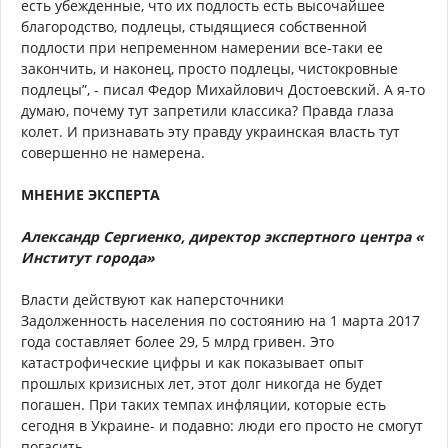
есть убежденные, что их подлость есть высочайшее
благородство, подлецы, стыдящиеся собственной
подлости при непременном намерении все-таки ее
закончить, и наконец, просто подлецы, чистокровные
подлецы”, - писал Федор Михайлович Достоевский. А я-то
думаю, почему тут запретили классика? Правда глаза
колет. И признавать эту правду украинская власть тут
совершенно не намерена.
МНЕНИЕ ЭКСПЕРТА
Александр Сергиенко, директор экспертного центра «
Институт города»
Власти действуют как наперсточники
Задолженность населения по состоянию на 1 марта 2017
года составляет более 29, 5 млрд гривен. Это
катастрофические цифры и как показывает опыт
прошлых кризисных лет, этот долг никогда не будет
погашен. При таких темпах инфляции, которые есть
сегодня в Украине- и подавно: люди его просто не смогут
погасить.