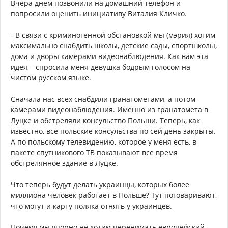
Вчера днем позвонили на домашний телефон и
попросили оценить инициативу Виталия Кличко.
- В связи с криминогенной обстановкой мы (мэрия) хотим
максимально снабдить школы, детские сады, спортшколы,
дома и дворы камерами видеонаблюдения. Как вам эта
идея, - спросила меня девушка бодрым голосом на
чистом русском языке.
Сначала нас всех снабдили гранатометами, а потом -
камерами видеонаблюдения. Именно из гранатомета в
Луцке и обстреляли консульство Польши. Теперь, как
известно, все польские консульства по сей день закрыты.
А по польскому телевидению, которое у меня есть, в
пакете спутникового ТВ показывают все время
обстрелянное здание в Луцке.
Что теперь будут делать украинцы, которых более
миллиона человек работает в Польше? Тут поговаривают,
что могут и карту поляка отнять у украинцев.
Почему мы упорно не хотим перенимать европейский