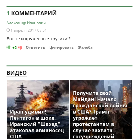
1
КОММЕНТАРИЙ
Александр Иванович
1 апреля 2017 08:51
Вот те и кружевные трусики!?..
Ответить
Цитировать
Жалоба
+2
ВИДЕО
Получите свой
Майдан! Начало
гражданской войны
Иран удивил!
в США? Трамп
Пентагон в шоке.
угрожает
Иранский "Шахед"
протестантам в
атаковал авианосец
случае захвата
США
госучреждений