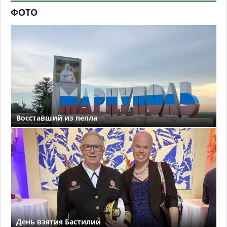
ФОТО
Восставший из пепла
День взятия Бастилии