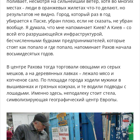
поливает, несмотря на сильнейший ветер, хотя во многих
местах - люди в оранжевых жилетах что-то делают, но
результатов не видно. Город, который раз в год
убирается к Пасхе, убран плохо, если не сказать, не убран
вообще. Я думала, что мне напоминает Киев? А Киев – со
всей его разрушающейся инфраструктурой,
бесчисленными будками предпринимателей, которые
стоят как попало и где попало, напоминает Рахов начала
восьмидесятых годов.
В центре Рахова тогда торговали овощами из серых
мешков, а на деревянных лавках – лежало мясо и
копченое сало. По площади города ходили мужики в
вышиванках и грязных кожухах, и те водили подводы с
лошадьми. Именно здесь, неподалеку стоит стела,
символизирующая географический центр Европы.