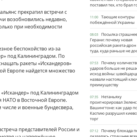
поставил тех, кто брал 
 альянс прекратил встречи с
Тающие контуры
11:00
ечи возобновились недавно,
побеждённой Украины
 только при необходимости
Посылка страшне
08:03
Герани: почему новая
российская ракета-дрон
езное беспокойство из-за
туда, куда раньше не до
ер» под Калининградом. По
снащать ракеты «Искандеров»
Почему количеств
07:53
ударов больше не реша
ной Европе найдется множество
исход войны: швейцарц
назвали настоящий клю
преимуществу
 «Искандер» под Калининградом
Нетаньяху
07:35
 НАТО в Восточной Европе.
проигнорировал Зеленс
 числе и военные бундесвера,
Вашингтоне: как удар п
Каспию разрушил киевс
торг
 встреча представителей России и
Почему блокада п
07:12
есмотря на напряжённое
оказалась страшнее все