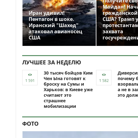
Получите св
Майдан! Нач
Иран удивил!
гражданской
Пентагон в шоке.
США? Трамп 
Иранский "Шахед"
протестантам
атаковал авианосец
захвата
США
госучрежден
ЛУЧШЕЕ ЗА НЕДЕЛЮ
30 тысяч бойцов Ким
Диверси
Чен Ына готовят к
почему 
броску на Сумы и
взорвали
Харьков: в Киеве уже
а не в за
считают это
это долж
страшнее
мобилизации
ФОТО