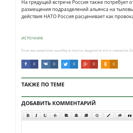
На грядущей встрече Россия также потребует 
размещения подразделений альянса на тыловы
действия НАТО Россия расценивает как провока
источник
Если вы заметили ошибку в тексте, выделите его и нажмите Ct
0
0
0
0
0
ТАКЖЕ ПО ТЕМЕ
ДОБАВИТЬ КОММЕНТАРИЙ