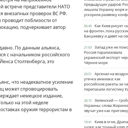
предыдущих ударов: Ро
ой встрече представители НАТО
лишила Украину моря и
я внезапных проверок ВС РФ.
ускорила развязку конф
 проводит поблизости от
Как Киев рисует «
06:45
вокацию, подчеркивает автор
на фронте», пока русски
Бакшеевку и давят на се
давно. По данным альянса,
Запад уже не пом
21:03
Россия парализовала
ся с начальником российского
украинский экспорт чер
Йенса Столтенберга, это
Чёрное море
Арсенал на воздух
20:51
утечка аммиака: как
янс, что неадекватное усиление
российские ракеты за ча
ниц может спровоцировать
перепахали логистику К
верждает немецкое издание,
Зеленский — гро
20:15
олько на этой неделе
Украины: слова Жирино
оставках оружия террористам в
звучат уже как пригово
Киев в огне, Драп
19:41
шоке: как точный удар 