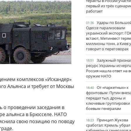
теракты в России участи
первый из трёх сценари
работает
Удары по Большо
01:36
Одессе парализовали
украинский экспорт: ГО
встают, Метинвест теряе
миллионы тонн, а Киев 
говорит о переговорах
Залужный признал
18:51
ресурс Украины исчерпа
Россия нашла ответ на в
оружие НАТО
щением комплексов «Искандер»
го Альянса и требует от Москвы
От «паркетных» к
18:40
фронтовым: Путин внез
передал тыл, дроны и
ключевые группировки
сь о проведении заседания в
боевым генералам
ре альянса в Брюсселе. НАТО
Принцип Жукова
18:23
ъяснила свою позицию по поводу
сработал: Кремль убрал
граде.
кабинетных генералов 