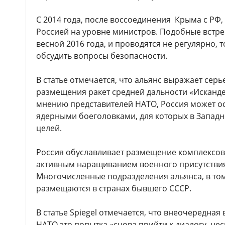
С 2014 года, после воссоединения Крыма с РФ,
Россией на уровне министров. Подобные встр
весной 2016 года, и проводятся не регулярно,
обсудить вопросы безопасности.
В статье отмечается, что альянс выражает серь
размещения ракет средней дальности «Исканд
мнению представителей НАТО, Россия может о
ядерными боеголовками, для которых в Запад
целей.
Россия обуславливает размещение комплексов
активным наращиванием военного присутствия
Многочисленные подразделения альянса, в том
размещаются в странах бывшего СССР.
В статье Spiegel отмечается, что внеочередная
НАТО это попытка «снова прийти к диалогу, н