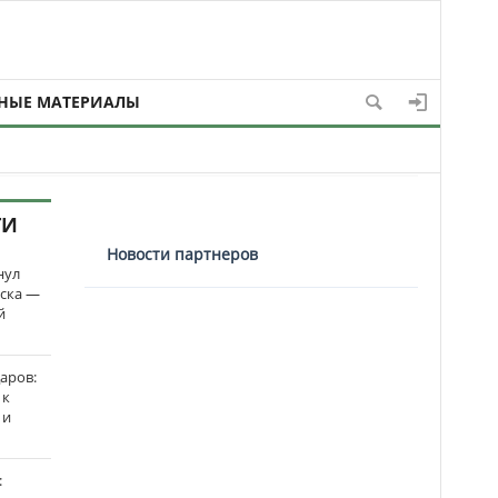
НЫЕ МАТЕРИАЛЫ
ТИ
Новости партнеров
нул
рска —
й
аров:
 к
 и
: