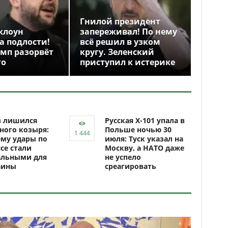
Гнилой президент
клоун
запереживал! По нему
а подлости!
всё решил в узком
амп разорвёт
кругу. Зеленский
го
приступил к истерике
в лишился
Русская Х-101 упала в
ного козыря:
Польше ночью 30
му удары по
июля: Туск указал на
се стали
Москву, а НАТО даже
альными для
не успело
аины
среагировать