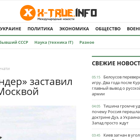
 УКРАИНЕ
ПОЛИТИКА
ЭКОНОМИКА
ОБЩЕСТВО
ВОЕН
Бывший СССР
Наука (техника IT)
Разное
СВЕЖИЕ НОВОС
ечати
Белоусов перевер
андер» заставил
05:15
игру. Два года после Ку
 Москвой
главный вывод о русско
армии
Тишина громче уд
04:05
почему Россия перешла
доктрине Дуэ, а Украина
Запад просто ждут
Киев загнан в угол
03:45