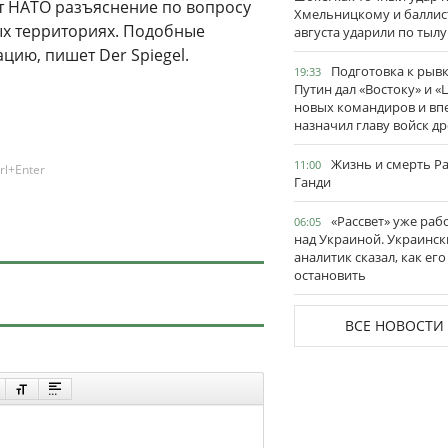
от НАТО разъяснение по вопросу
Хмельницкому и баллис
х территориях. Подобные
августа ударили по тылу
цию, пишет Der Spiegel.
Подготовка к рывк
19:33
Путин дал «Востоку» и «
новых командиров и вп
назначил главу войск д
Жизнь и смерть Р
11:00
rl+Enter
Ганди
«Рассвет» уже раб
06:05
над Украиной. Украинск
аналитик сказал, как его
остановить
ВСЕ НОВОСТИ