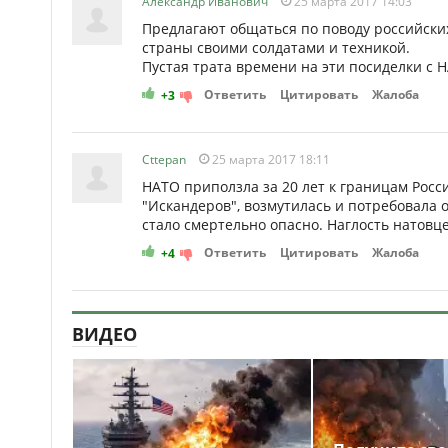
Александр Иванович
25 марта 2017 14:03
Предлагают общаться по поводу российск
страны своими солдатами и техникой.
Пустая трата времени на эти посиделки с 
Ответить
Цитировать
Жалоба
+3
Cttepan
25 марта 2017 18:11
НАТО приползла за 20 лет к границам Росси
"Искандеров", возмутилась и потребовала 
стало смертельно опасно. Наглость натовц
Ответить
Цитировать
Жалоба
+4
ВИДЕО