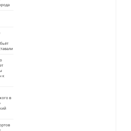
города
е
 бьёт
ставали
о
ет
ы
ч к
кого в
о
кий
ортов
х