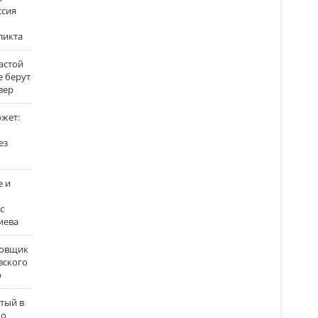
ссия
ликта
застой
е берут
вер
ожет:
ез
е и
с
иева
бовщик
вского
р
атый в
по