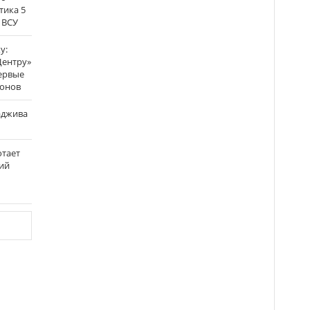
тика 5
 ВСУ
у:
Центру»
ервые
ронов
аджива
отает
ий