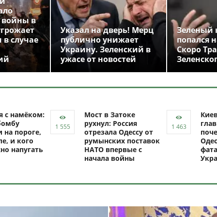
ой
ало
 войны в
угрожает
Указал на дверь! Мерц
Зеленый 
 в случае
публично унижает
попался н
Украину. Зеленский в
Скоро Тр
ий
ужасе от новостей
Зеленско
я с намёком:
Мост в Затоке
Кие
бомбу
рухнул: Россия
глав
 на пороге,
отрезала Одессу от
поче
ле, и кого
румынских поставок
Одес
но напугать
НАТО впервые с
фат
начала войны
Укр