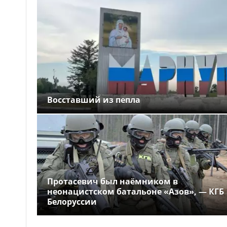
Восставший из пепла
Протасевич был наёмником в
неонацистском батальоне «Азов», — КГБ
Белоруссии