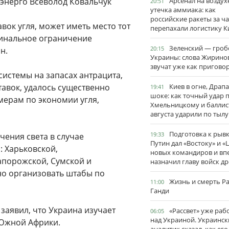
рэнерго Всеволод Ковальчук
Арсенал на воздух
20:51
утечка аммиака: как
российские ракеты за ча
вок угля, может иметь место тот
перепахали логистику К
динальное ограничение
Зеленский — гро
20:15
н.
Украины: слова Жирино
звучат уже как пригово
системы на запасах антрацита,
авок, удалось существенно
Киев в огне, Драп
19:41
шоке: как точный удар 
мерам по экономии угля,
Хмельницкому и баллис
августа ударили по тылу
Подготовка к рывк
19:33
чения света в случае
Путин дал «Востоку» и «
: Харьковской,
новых командиров и вп
апорожской, Сумской и
назначил главу войск д
но организовать штабы по
Жизнь и смерть Р
11:00
Ганди
аявил, что Украина изучает
«Рассвет» уже раб
06:05
над Украиной. Украинск
 Южной Африки.