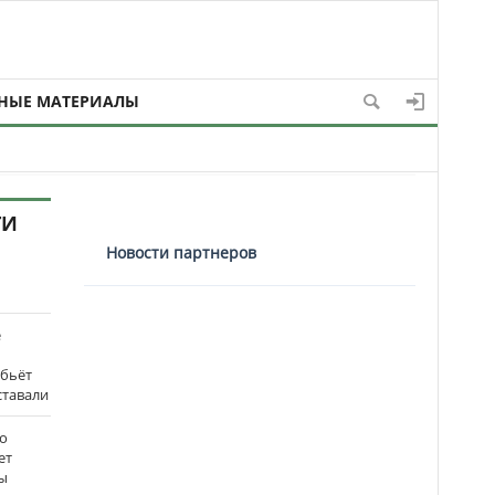
НЫЕ МАТЕРИАЛЫ
ТИ
Новости партнеров
е
 бьёт
ставали
о
ет
ы