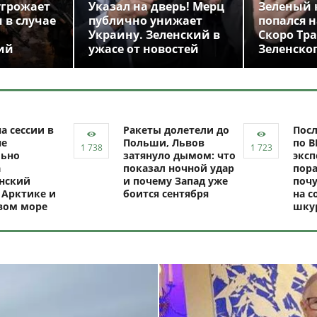
угрожает
Указал на дверь! Мерц
Зеленый 
 в случае
публично унижает
попался н
Украину. Зеленский в
Скоро Тр
ий
ужасе от новостей
Зеленско
а сессии в
Ракеты долетели до
Посл
не
Польши, Львов
по В
ьно
затянуло дымом: что
эксп
а
показал ночной удар
пор
нский
и почему Запад уже
почу
 Арктике и
боится сентября
на с
вом море
шку