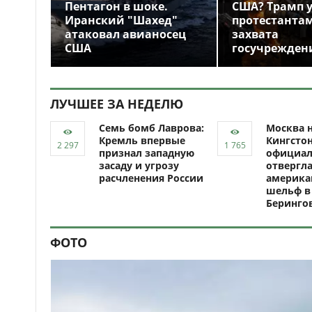
Пентагон в шоке.
США? Трамп 
Иранский "Шахед"
протестантам
атаковал авианосец
захвата
США
госучрежден
ЛУЧШЕЕ ЗА НЕДЕЛЮ
Семь бомб Лаврова:
Москва н
Кремль впервые
Кингсто
признал западную
официал
засаду и угрозу
отвергл
расчленения России
америка
шельф в
Беринго
ФОТО