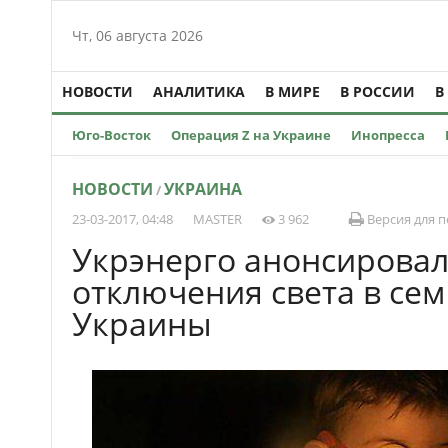
Чт, 06 августа 2026
НОВОСТИ
АНАЛИТИКА
В МИРЕ
В РОССИИ
В
Юго-Восток
Операция Z на Украине
Инопресса
НОВОСТИ
УКРАИНА
/
23-03-2017, 04:48
MASTER
3 962
Версия для п
Укрэнерго анонсирова
отключения света в сем
Украины