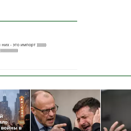
их - это импорт ))))))))
))))))))))
ой
ало
 войны в