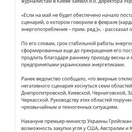
журналистам в Киеве заявил и.о. директора Ук
«Если на май не будет обеспечено начало поста
сценарий, о котором говорили в феврале (кар
энергопотребления – прим. ред.)», - рассказал о
По его словам, срок стабильной работы энерго
сформированных еще до прекращения его пост
продлить благодаря раннему приходу весны и 
предпринятыми украинскими энергетиками.
Ранее ведомство сообщало, что веерные отклю
негативного сценария коснуться семи областей
Днепропетровской, Киевской, Черниговской, З
Черкасской. Руководству этих областей поруче
чрезвычайным и техногенных ситуациям.
Накануне премьер-министр Украины Гройсман з
возможность закупки угля у США, Австралии и