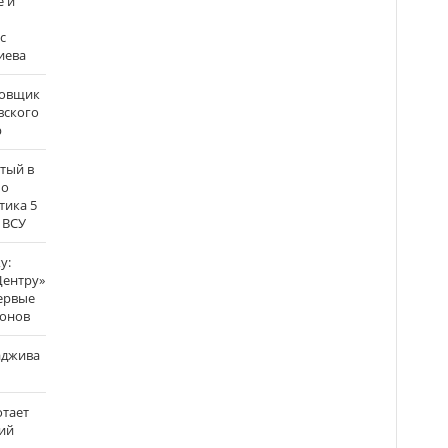
е и
с
иева
бовщик
вского
р
атый в
по
тика 5
 ВСУ
у:
Центру»
ервые
ронов
аджива
отает
ий