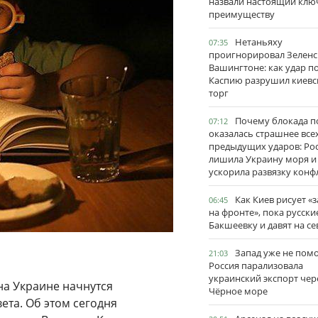
назвали настоящий клю
преимуществу
Нетаньяху
07:35
проигнорировал Зеленс
Вашингтоне: как удар п
Каспию разрушил киевс
торг
Почему блокада п
07:12
оказалась страшнее все
предыдущих ударов: Ро
лишила Украину моря и
ускорила развязку конф
Как Киев рисует «
06:45
на фронте», пока русски
Бакшеевку и давят на се
Запад уже не пом
21:03
Россия парализовала
украинский экспорт чер
 на Украине начнутся
Чёрное море
та. Об этом сегодня