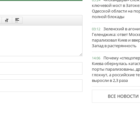
ключевой мост в Затоке
Одесской области на по
полной блокады
Зеленский в агони
03:12
Геленджика: ответ Моск
парализовал Киев и вве
Запад в растерянность
Почему «спецопе
14:06
Киева обернулась катас
порты парализованы, д
глохнут, а российские 
выросли в 2,3 раза
ВСЕ НОВОСТИ