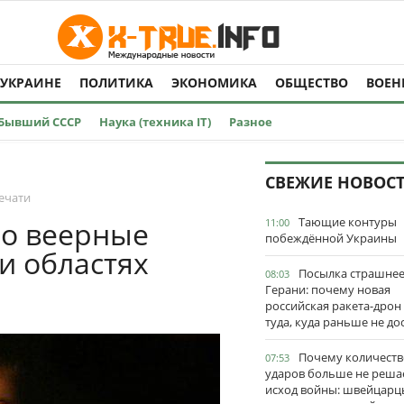
 УКРАИНЕ
ПОЛИТИКА
ЭКОНОМИКА
ОБЩЕСТВО
ВОЕН
Бывший СССР
Наука (техника IT)
Разное
СВЕЖИЕ НОВОС
ечати
Тающие контуры
ло веерные
11:00
побеждённой Украины
и областях
Посылка страшне
08:03
Герани: почему новая
российская ракета-дрон
туда, куда раньше не до
Почему количеств
07:53
ударов больше не реша
исход войны: швейцарц