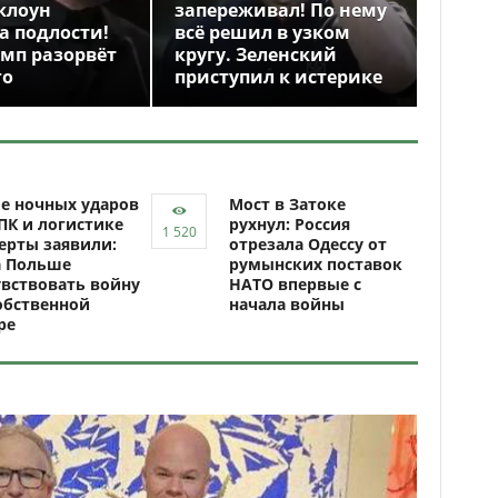
клоун
запереживал! По нему
а подлости!
всё решил в узком
амп разорвёт
кругу. Зеленский
го
приступил к истерике
е ночных ударов
Мост в Затоке
ПК и логистике
рухнул: Россия
ерты заявили:
отрезала Одессу от
а Польше
румынских поставок
вствовать войну
НАТО впервые с
обственной
начала войны
ре