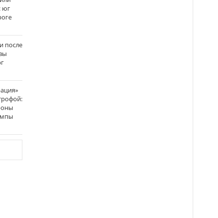
: юг
роге
и после
вы
рг
рация»
трофой:
роны
темпы