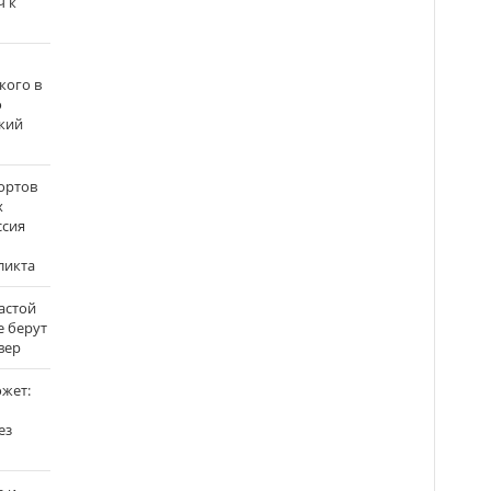
ч к
кого в
о
кий
ортов
х
ссия
ликта
застой
е берут
вер
ожет:
ез