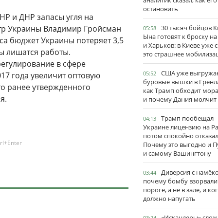
аналитик сказал, как его
остановить
НР и ДНР запасы угля на
стр Украины Владимир Гройсман
30 тысяч бойцов 
05:58
Ына готовят к броску н
сса бюджет Украины потеряет 3,5
и Харьков: в Киеве уже 
ы лишатся работы.
это страшнее мобилиза
егулирование в сфере
США уже выгружа
05:52
017 года увеличит оптовую
буровые вышки в Гренл
то ранее утвержденного
как Трамп обходит мор
я.
и почему Дания молчит
Трамп пообещал
04:13
Украине лицензию на Pat
потом спокойно отказал
rl+Enter
Почему это выгодно и П
и самому Вашингтону
Диверсия с намёк
03:44
почему бомбу взорвали
пороге, а не в зале, и ко
должно напугать
«Искандеры» сло
03:24