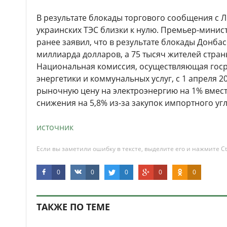
В результате блокады торгового сообщения с Л
украинских ТЭС близки к нулю. Премьер-мини
ранее заявил, что в результате блокады Донба
миллиарда долларов, а 75 тысяч жителей стран
Национальная комиссия, осуществляющая госр
энергетики и коммунальных услуг, с 1 апреля 2
рыночную цену на электроэнергию на 1% вмес
снижения на 5,8% из-за закупок импортного угл
источник
Если вы заметили ошибку в тексте, выделите его и нажмите Ct
0
0
0
0
0
ТАКЖЕ ПО ТЕМЕ