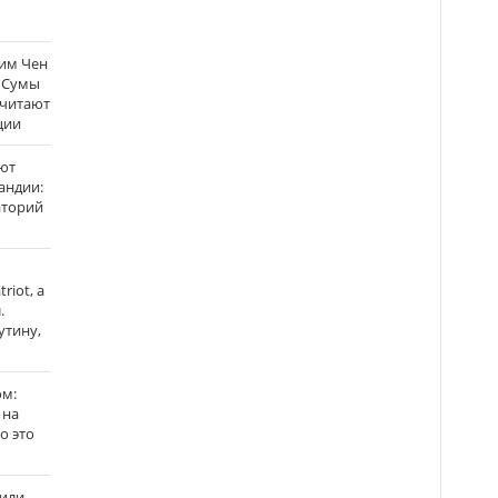
Ким Чен
а Сумы
считают
ции
ют
андии:
аторий
riot, а
.
утину,
ом:
 на
го это
жили