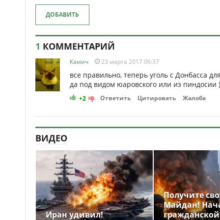
ДОБАВИТЬ
1
КОММЕНТАРИЙ
Камич
23 марта 2017 06:37
все правильно, теперь уголь с Донбасса для н
да под видом юаровского или из пиндосии ))))))
Ответить
Цитировать
Жалоба
+2
ВИДЕО
Получите св
Майдан! Нач
Иран удивил!
гражданской