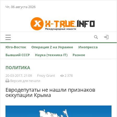
Чт, 06 августа 2026
Юго-Восток
Операция Z на Украине
Инопресса
Бывший СССР
Наука (техника IT)
Разное
ПОЛИТИКА
20-03-2017, 21:09
Frezy Grant
2 378
Версия для печати
Евродепутаты не нашли признаков
оккупации Крыма