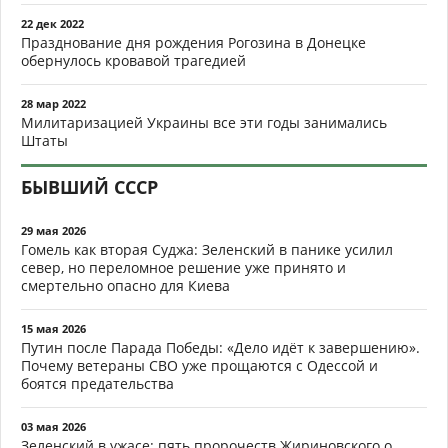
22 дек 2022
Празднование дня рождения Рогозина в Донецке
обернулось кровавой трагедией
28 мар 2022
Милитаризацией Украины все эти годы занимались
Штаты
БЫВШИЙ СССР
29 мая 2026
Гомель как вторая Суджа: Зеленский в панике усилил
север, но переломное решение уже принято и
смертельно опасно для Киева
15 мая 2026
Путин после Парада Победы: «Дело идёт к завершению».
Почему ветераны СВО уже прощаются с Одессой и
боятся предательства
03 мая 2026
Зеленский в ужасе: пять пророчеств Жириновского о