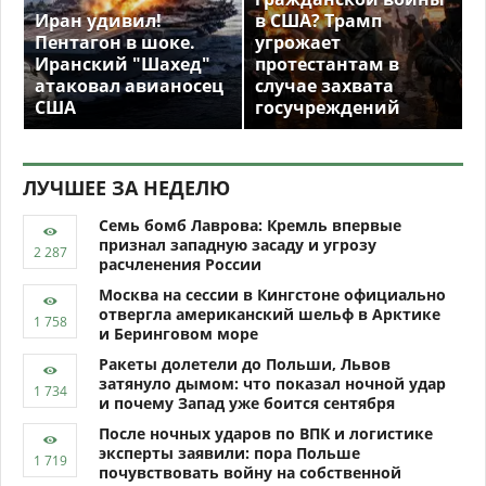
Иран удивил!
в США? Трамп
Пентагон в шоке.
угрожает
Иранский "Шахед"
протестантам в
атаковал авианосец
случае захвата
США
госучреждений
ЛУЧШЕЕ ЗА НЕДЕЛЮ
Семь бомб Лаврова: Кремль впервые
признал западную засаду и угрозу
расчленения России
Москва на сессии в Кингстоне официально
отвергла американский шельф в Арктике
и Беринговом море
Ракеты долетели до Польши, Львов
затянуло дымом: что показал ночной удар
и почему Запад уже боится сентября
После ночных ударов по ВПК и логистике
эксперты заявили: пора Польше
почувствовать войну на собственной