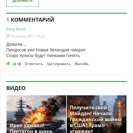
ДОБАВИТЬ
1
КОММЕНТАРИЙ
Frezy Grant
19 марта 2017 14:22
Дожили...
Пиндосов уже Новая Зеландия чморит
Скоро зулусы будут пинками гонять
Ответить
Цитировать
Жалоба
+3
ВИДЕО
Получите свой
Майдан! Начало
гражданской войны
Иран удивил!
в США? Трамп
Пентагон в шоке.
угрожает