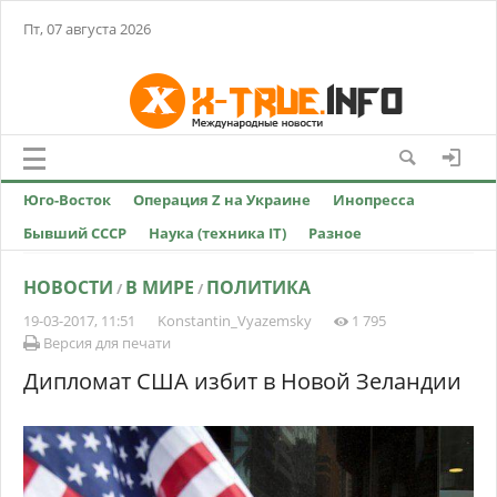
Пт, 07 августа 2026
Юго-Восток
Операция Z на Украине
Инопресса
Бывший СССР
Наука (техника IT)
Разное
НОВОСТИ
В МИРЕ
ПОЛИТИКА
/
/
19-03-2017, 11:51
Konstantin_Vyazemsky
1 795
Версия для печати
Дипломат США избит в Новой Зеландии