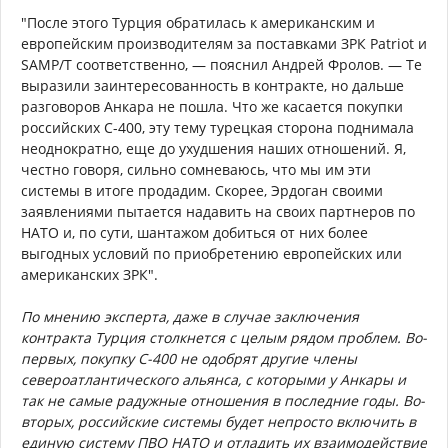
"После этого Турция обратилась к американским и
европейским производителям за поставками ЗРК Patriot и
SAMP/T соответственно, — пояснил Андрей Фролов. — Те
выразили заинтересованность в контракте, но дальше
разговоров Анкара не пошла. Что же касается покупки
российских С-400, эту тему турецкая сторона поднимала
неоднократно, еще до ухудшения наших отношений. Я,
честно говоря, сильно сомневаюсь, что мы им эти
системы в итоге продадим. Скорее, Эрдоган своими
заявлениями пытается надавить на своих партнеров по
НАТО и, по сути, шантажом добиться от них более
выгодных условий по приобретению европейских или
американских ЗРК".
По мнению эксперта, даже в случае заключения
контракта Турция столкнется с целым рядом проблем. Во-
первых, покупку С-400 не одобрят другие члены
североатлантического альянса, с которыми у Анкары и
так не самые радужные отношения в последние годы. Во-
вторых, российские системы будет непросто включить в
единую систему ПВО НАТО и отладить их взаимодействие