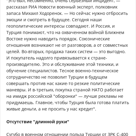
"Это был, несомненно, очень серьезный инцидент, —
рассказал РИА Новости военный эксперт, полковник
запаса Михаил Ходоренок. — Но сейчас нужно отбросить
эмоции и смотреть в будущее. Сегодня наши
геополитические интересы совпадают. И Россия, и
Турция понимают, что на охваченном войной Ближнем
Востоке нужно наводить порядок. Союзнические
отношения возникают не от разговоров, а от совместных
целей. Во-вторых, продажа таких систем — это выгодно.
И покупатель надолго привязывается к стране-
производителю. Это и обслуживание этой техники, и
обучение специалистов. Тесное военно-техническое
сотрудничество не позволит Турции в будущем
совершать против нас какие-то резкие политические
маневры. И в-третьих, покупка страной НАТО работает
на имидж российской "оборонки" — лучше рекламы не
придумаешь. Главное, чтобы Турция была готова платить
живые деньги, а не просить у нас кредит".
Отсутствие "длинной руки"
Сугубо в военном отношении польза Турции от ЗРК С-400