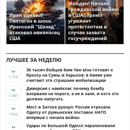
Майдан! Начало
гражданской войны
Иран удивил!
в США? Трамп
Пентагон в шоке.
угрожает
Иранский "Шахед"
протестантам в
атаковал авианосец
случае захвата
США
госучреждений
ЛУЧШЕЕ ЗА НЕДЕЛЮ
30 тысяч бойцов Ким Чен Ына готовят к
броску на Сумы и Харьков: в Киеве уже
считают это страшнее мобилизации
Диверсия с намёком: почему бомбу
взорвали на пороге, а не в зале, и кого это
должно напугать
Мост в Затоке рухнул: Россия отрезала
Одессу от румынских поставок НАТО
впервые с начала войны
Удары по Большой Одессе парализовали