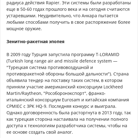
радиуса действия Rapier. Эти системы были разработаны
еще в 50-60 годах прошлого века и на сегодня считаются
устаревшими. Неудивительно, что Анкара пытается
любыми способами получить в свое распоряжение более
мощное оружие.
Зенитно-ракетная эпопея
В 2009 году Турция запустила программу T-LORAMID
(Turkish long range air and missile defence system —
"Турецкая система противовоздушной и
противоракетной обороны большой дальности"). Страна
объявила тендер на поставку таких систем, в котором
приняли участие американский консорциум Lockheed
Martin/Raytheon, "Рособоронэкспорт", франко-
итальянский консорциум Eurosam и китайская компания
CPMIEC с ЗРК HQ-9. Последняя конкурс и выиграла.
Однако договоренность была расторгнута в 2013 году, так
как турецкая сторона настаивала на получении полного
доступа к технологиям разработчика системы, чтобы на
ее основе создать свой аналог.