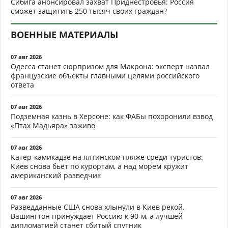
Сибига анонсировал захват Приднестровья: Россия
сможет защитить 250 тысяч своих граждан?
ВОЕННЫЕ МАТЕРИАЛЫ
07 авг 2026
Одесса станет сюрпризом для Макрона: эксперт назвал
французские объекты главными целями российского
ответа
07 авг 2026
Подземная казнь в Херсоне: как ФАБы похоронили взвод
«Птах Мадьяра» заживо
07 авг 2026
Катер-камикадзе на ялтинском пляже среди туристов:
Киев снова бьёт по курортам, а над морем кружит
американский разведчик
07 авг 2026
Разведданные США снова хлынули в Киев рекой.
Вашингтон принуждает Россию к 90-м, а лучшей
дипломатией станет сбитый спутник