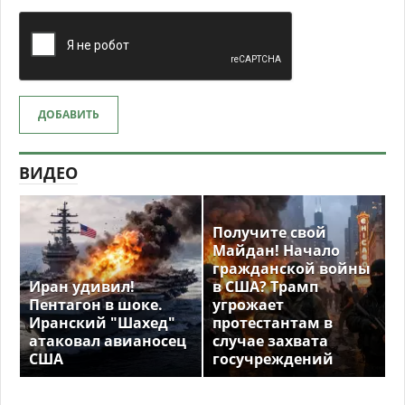
ДОБАВИТЬ
ВИДЕО
Получите свой
Майдан! Начало
гражданской войны
Иран удивил!
в США? Трамп
Пентагон в шоке.
угрожает
Иранский "Шахед"
протестантам в
атаковал авианосец
случае захвата
США
госучреждений