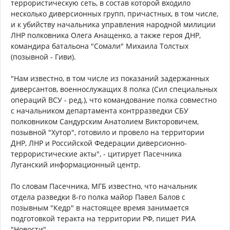
террористическую сеть, в состав которой входило
несколько диверсионных групп, причастных, в том числе,
и к убийству начальника управления народной милиции
ЛНР полковника Олега Анащенко, а также героя ДНР,
командира батальона "Сомали" Михаила Толстых
(позывной - Гиви).
"Нам известно, в том числе из показаний задержанных
диверсантов, военнослужащих 8 полка (Сил специальных
операций ВСУ - ред.), что командование полка совместно
с начальником департамента контрразведки СБУ
полковником Сандурским Анатолием Викторовичем,
позывной "Хутор", готовило и провело на территории
ДНР, ЛНР и Российской Федерации диверсионно-
террористические акты", - цитирует Пасечника
Луганский информационный центр.
По словам Пасечника, МГБ известно, что начальник
отдела разведки 8-го полка майор Павел Балов с
позывным "Кедр" в настоящее время занимается
подготовкой теракта на территории РФ, пишет РИА
"Новости".