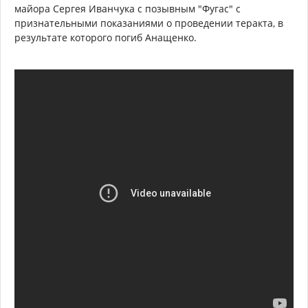
майора Сергея Иванчука с позывным "Фугас" с
признательными показаниями о проведении теракта, в
результате которого погиб Анащенко.