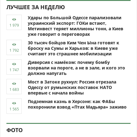
ЛУЧШЕЕ ЗА НЕДЕЛЮ
Удары по Большой Одессе парализовали
украинский экспорт: ГОКи встают,
Метинвест теряет миллионы тонн, а Киев
уже говорит о переговорах
30 тысяч бойцов Ким Чен Ына готовят к
броску на Сумы и Харьков: в Киеве уже
считают это страшнее мобилизации
Диверсия с намёком: почему бомбу
взорвали на пороге, а не в зале, и кого это
должно напугать
Мост в Затоке рухнул: Россия отрезала
Одессу от румынских поставок НАТО
впервые с начала войны
Подземная казнь в Херсоне: как ФАБы
похоронили взвод «Птах Мадьяра» заживо
ФОТО