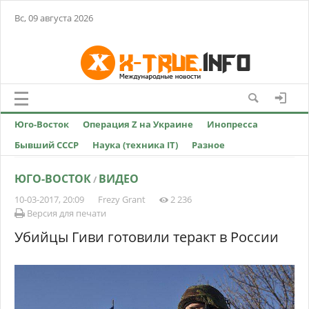
Вс, 09 августа 2026
Юго-Восток
Операция Z на Украине
Инопресса
Бывший СССР
Наука (техника IT)
Разное
ЮГО-ВОСТОК
ВИДЕО
/
10-03-2017, 20:09
Frezy Grant
2 236
Версия для печати
Убийцы Гиви готовили теракт в России