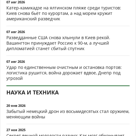
07 авг 2026
Катер-камикадзе на ялтинском пляже среди туристов:
Киев снова бьёт по курортам, а над морем кружит
американский разведчик
07 авг 2026
Разведданные США снова хлынули в Киев рекой.
Вашингтон принуждает Россию к 90-м, а лучшей
дипломатией станет сбитый спутник
07 авг 2026
Удар по единственным очистным и остановка портов:
логистика рушится, война дорожает вдвое, Днепр под
угрозой
НАУКА И ТЕХНИКА
20 янв 2026
Забытый немецкий дрон из восьмидесятых стал оружием,
меняющим войны
27 ноя 2025
Секрет вечной молодости разума: Как мозг обманывает