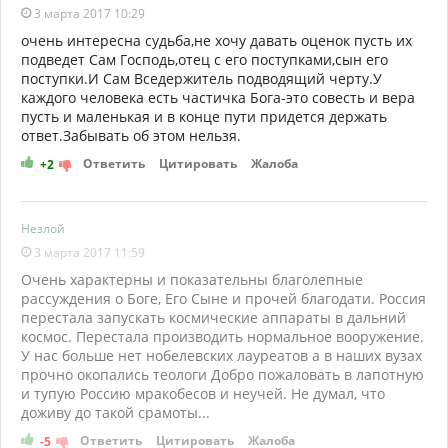
3 марта 2017 10:29
очень интересна судьба,не хочу давать оценок пусть их
подведет Сам Господь,отец с его поступками,сын его
поступки.И Сам Вседержитель подводящий черту.У
каждого человека есть частичка Бога-это совесть и вера
пусть и маленькая и в конце пути придется держать
ответ.Забывать об этом нельзя.
Ответить
Цитировать
Жалоба
+2
Незлой
3 марта 2017 11:59
Очень характерны и показательны благолепные
рассуждения о Боге, Его Сыне и прочей благодати. Россия
перестала запускать космические аппараты в дальний
космос. Перестала производить нормальное вооружение.
У нас больше нет нобелевских лауреатов а в наших вузах
прочно окопались теологи Добро пожаловать в лапотную
и тупую Россию мракобесов и неучей. Не думал, что
доживу до такой срамоты...
Ответить
Цитировать
Жалоба
-5