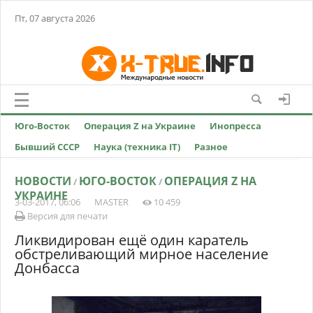
Пт, 07 августа 2026
Юго-Восток
Операция Z на Украине
Инопресса
Бывший СССР
Наука (техника IT)
Разное
НОВОСТИ
ЮГО-ВОСТОК
ОПЕРАЦИЯ Z НА
/
/
УКРАИНЕ
3-03-2017, 06:06
MASTER
10 459
Версия для печати
Ликвидирован ещё один каратель
обстреливающий мирное население
Донбасса