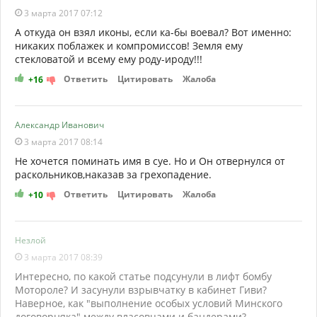
3 марта 2017 07:12
А откуда он взял иконы, если ка-бы воевал? Вот именно:
никаких поблажек и компромиссов! Земля ему
стекловатой и всему ему роду-ироду!!!
Ответить
Цитировать
Жалоба
+16
Александр Иванович
3 марта 2017 08:14
Не хочется поминать имя в суе. Но и Он отвернулся от
раскольников,наказав за грехопадение.
Ответить
Цитировать
Жалоба
+10
Незлой
3 марта 2017 08:39
Интересно, по какой статье подсунули в лифт бомбу
Мотороле? И засунули взрывчатку в кабинет Гиви?
Наверное, как "выполнение особых условий Минского
договорняка" между власовцами и бандерами?