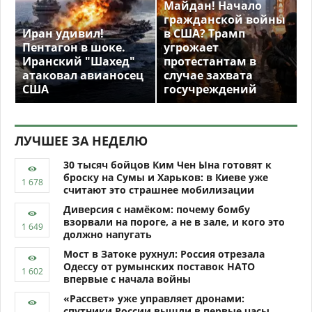
Майдан! Начало
гражданской войны
Иран удивил!
в США? Трамп
Пентагон в шоке.
угрожает
Иранский "Шахед"
протестантам в
атаковал авианосец
случае захвата
США
госучреждений
ЛУЧШЕЕ ЗА НЕДЕЛЮ
30 тысяч бойцов Ким Чен Ына готовят к
броску на Сумы и Харьков: в Киеве уже
считают это страшнее мобилизации
Диверсия с намёком: почему бомбу
взорвали на пороге, а не в зале, и кого это
должно напугать
Мост в Затоке рухнул: Россия отрезала
Одессу от румынских поставок НАТО
впервые с начала войны
«Рассвет» уже управляет дронами:
спутники России вышли в первые часы