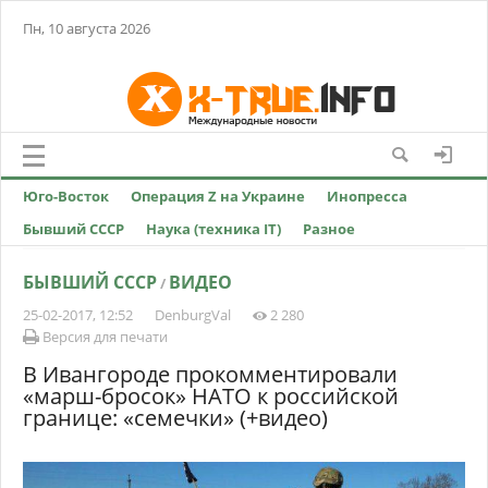
Пн, 10 августа 2026
Юго-Восток
Операция Z на Украине
Инопресса
Бывший СССР
Наука (техника IT)
Разное
БЫВШИЙ СССР
ВИДЕО
/
25-02-2017, 12:52
DenburgVal
2 280
Версия для печати
В Ивангороде прокомментировали
«марш-бросок» НАТО к российской
границе: «семечки» (+видео)