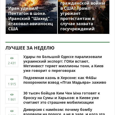
гражданской войны
Иран удивил!
в США? Трамп
Пентагон в шоке.
угрожает
Иранский "Шахед"
протестантам в
атаковал авианосец
случае захвата
США
госучреждений
ЛУЧШЕЕ ЗА НЕДЕЛЮ
Удары по Большой Одессе парализовали
украинский экспорт: ГОКи встают,
Метинвест теряет миллионы тонн, а Киев
уже говорит о переговорах
Подземная казнь в Херсоне: как ФАБы
похоронили взвод «Птах Мадьяра» заживо
30 тысяч бойцов Ким Чен Ына готовят к
броску на Сумы и Харьков: в Киеве уже
считают это страшнее мобилизации
Диверсия с намёком: почему бомбу
взорвали на пороге, а не в зале, и кого это