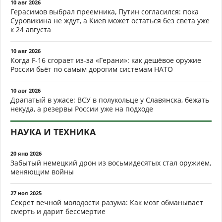
10 авг 2026
Герасимов выбрал преемника, Путин согласился: пока
Суровикина не ждут, а Киев может остаться без света уже
к 24 августа
10 авг 2026
Когда F-16 сгорает из-за «Герани»: как дешёвое оружие
России бьёт по самым дорогим системам НАТО
10 авг 2026
Драпатый в ужасе: ВСУ в полукольце у Славянска, бежать
некуда, а резервы России уже на подходе
НАУКА И ТЕХНИКА
20 янв 2026
Забытый немецкий дрон из восьмидесятых стал оружием,
меняющим войны
27 ноя 2025
Секрет вечной молодости разума: Как мозг обманывает
смерть и дарит бессмертие