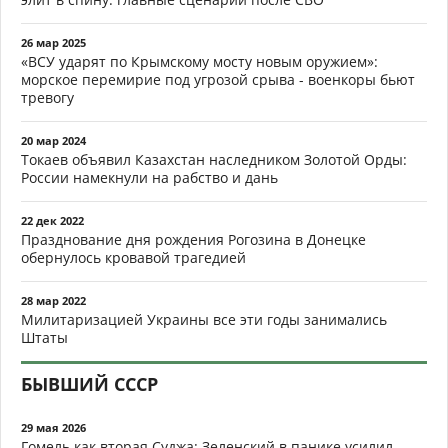
26 мар 2025
«ВСУ ударят по Крымскому мосту новым оружием»:
морское перемирие под угрозой срыва - военкоры бьют
тревогу
20 мар 2024
Токаев объявил Казахстан наследником Золотой Орды:
России намекнули на рабство и дань
22 дек 2022
Празднование дня рождения Рогозина в Донецке
обернулось кровавой трагедией
28 мар 2022
Милитаризацией Украины все эти годы занимались
Штаты
БЫВШИЙ СССР
29 мая 2026
Гомель как вторая Суджа: Зеленский в панике усилил