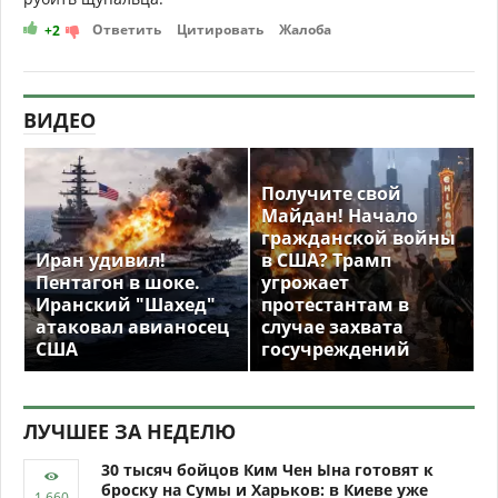
Ответить
Цитировать
Жалоба
+2
ВИДЕО
Получите свой
Майдан! Начало
гражданской войны
Иран удивил!
в США? Трамп
Пентагон в шоке.
угрожает
Иранский "Шахед"
протестантам в
атаковал авианосец
случае захвата
США
госучреждений
ЛУЧШЕЕ ЗА НЕДЕЛЮ
30 тысяч бойцов Ким Чен Ына готовят к
броску на Сумы и Харьков: в Киеве уже