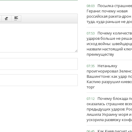
Посылка страшне
08:03
Герани: почему новая
российская ракета-дрон
туда, куда раньше не до
Почему количеств
07:53
ударов больше не реша
исход войны: швейцарц
назвали настоящий клю
преимуществу
Нетаньяху
07:35
проигнорировал Зеленс
Вашингтоне: как удар п
Каспию разрушил киевс
торг
Почему блокада п
07:12
оказалась страшнее все
предыдущих ударов: Ро
лишила Украину моря и
ускорила развязку конф
Как Киев рисует «
06:45