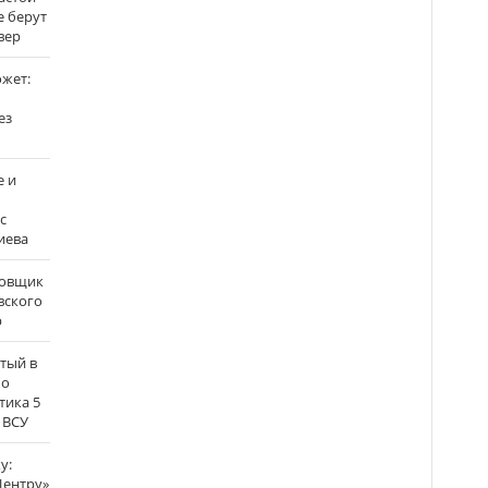
е берут
вер
ожет:
ез
е и
с
иева
бовщик
вского
р
атый в
по
тика 5
 ВСУ
у:
Центру»