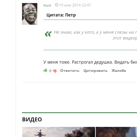
яша
10 мая 2014 22:47
Цитата: Петр
Не знаю, как у кого, а у меня слезы н
этот видео
У меня тоже. Растрогал дедушка. Видать бил
Ответить
Цитировать
Жалоба
0
ВИДЕО