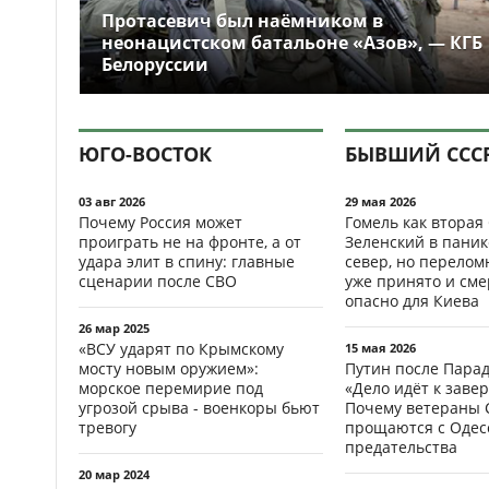
Протасевич был наёмником в
неонацистском батальоне «Азов», — КГБ
Белоруссии
ЮГО-ВОСТОК
БЫВШИЙ ССС
03 авг 2026
29 мая 2026
Почему Россия может
Гомель как вторая
проиграть не на фронте, а от
Зеленский в паник
удара элит в спину: главные
север, но перело
сценарии после СВО
уже принято и см
опасно для Киева
26 мар 2025
«ВСУ ударят по Крымскому
15 мая 2026
мосту новым оружием»:
Путин после Пара
морское перемирие под
«Дело идёт к заве
угрозой срыва - военкоры бьют
Почему ветераны 
тревогу
прощаются с Одесс
предательства
20 мар 2024