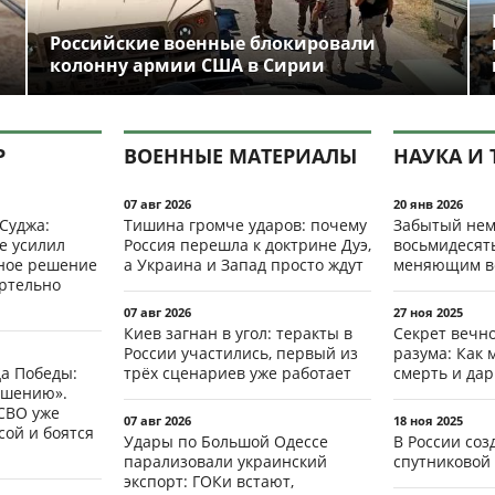
Российские военные блокировали
колонну армии США в Сирии
Р
ВОЕННЫЕ МАТЕРИАЛЫ
НАУКА И 
07 авг 2026
20 янв 2026
 Суджа:
Тишина громче ударов: почему
Забытый нем
е усилил
Россия перешла к доктрине Дуэ,
восьмидесят
мное решение
а Украина и Запад просто ждут
меняющим в
ертельно
07 авг 2026
27 ноя 2025
Киев загнан в угол: теракты в
Секрет вечн
России участились, первый из
разума: Как 
да Победы:
трёх сценариев уже работает
смерть и да
ршению».
СВО уже
07 авг 2026
18 ноя 2025
ой и боятся
Удары по Большой Одессе
В России со
парализовали украинский
спутниковой 
экспорт: ГОКи встают,