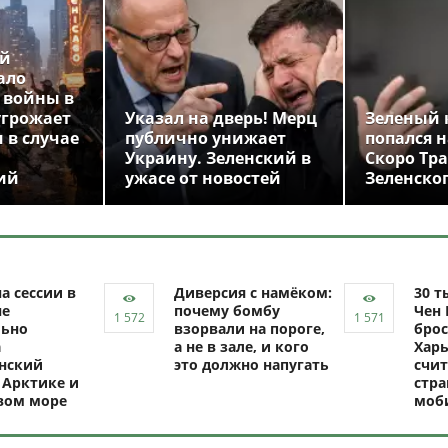
ой
ало
 войны в
угрожает
Указал на дверь! Мерц
Зеленый 
 в случае
публично унижает
попался н
Украину. Зеленский в
Скоро Тр
ий
ужасе от новостей
Зеленско
а сессии в
Диверсия с намёком:
30 т
не
почему бомбу
Чен 
ьно
взорвали на пороге,
брос
а
а не в зале, и кого
Харь
нский
это должно напугать
счит
 Арктике и
стр
вом море
моб