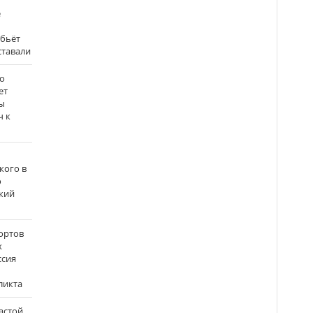
е
 бьёт
ставали
о
ет
ы
ч к
кого в
о
кий
ортов
х
ссия
ликта
застой