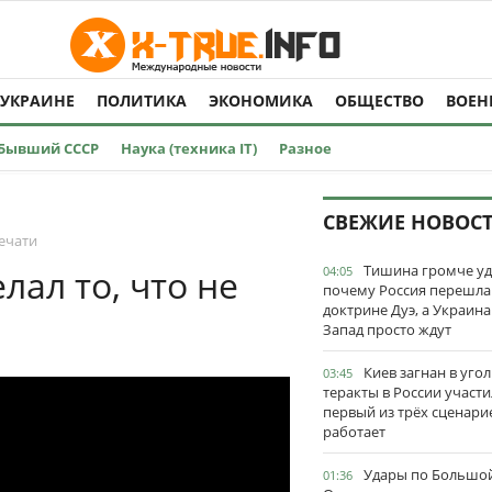
 УКРАИНЕ
ПОЛИТИКА
ЭКОНОМИКА
ОБЩЕСТВО
ВОЕН
Бывший СССР
Наука (техника IT)
Разное
СВЕЖИЕ НОВОС
ечати
Тишина громче уд
лал то, что не
04:05
почему Россия перешла
доктрине Дуэ, а Украина
Запад просто ждут
Киев загнан в угол
03:45
теракты в России участи
первый из трёх сценари
работает
Удары по Большо
01:36