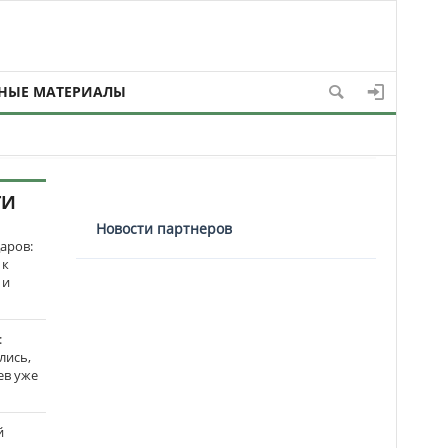
НЫЕ МАТЕРИАЛЫ
ТИ
Новости партнеров
аров:
 к
 и
:
лись,
ев уже
й