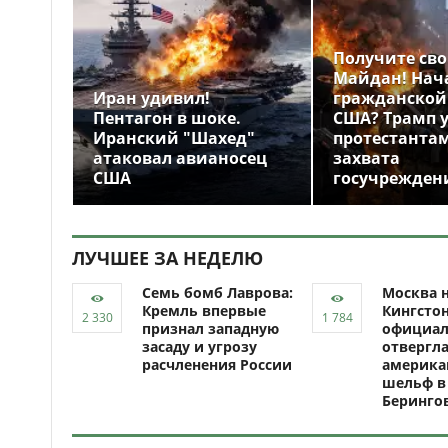
Получите св
Майдан! Нач
Иран удивил!
гражданской
Пентагон в шоке.
США? Трамп 
Иранский "Шахед"
протестантам
атаковал авианосец
захвата
США
госучрежден
ЛУЧШЕЕ ЗА НЕДЕЛЮ
Семь бомб Лаврова:
Москва н
Кремль впервые
Кингсто
признал западную
официал
засаду и угрозу
отвергл
расчленения России
америка
шельф в
Беринго