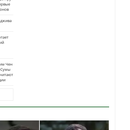
ервые
ронов
аджива
отает
ий
Ким Чен
а Сумы
считают
ции