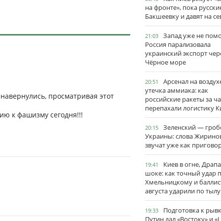
на фронте», пока русски
Бакшеевку и давят на се
Запад уже не пом
21:03
Россия парализовала
украинский экспорт чер
Чёрное море
Арсенал на воздух
20:51
утечка аммиака: как
за навернулись, просматривая этот
российские ракеты за ча
перепахали логистику К
цию к фашизму сегодня!!!
Зеленский — гро
20:15
Украины: слова Жирино
звучат уже как пригово
Киев в огне, Драп
19:41
шоке: как точный удар 
Хмельницкому и баллис
августа ударили по тылу
Подготовка к рывк
19:33
Путин дал «Востоку» и «