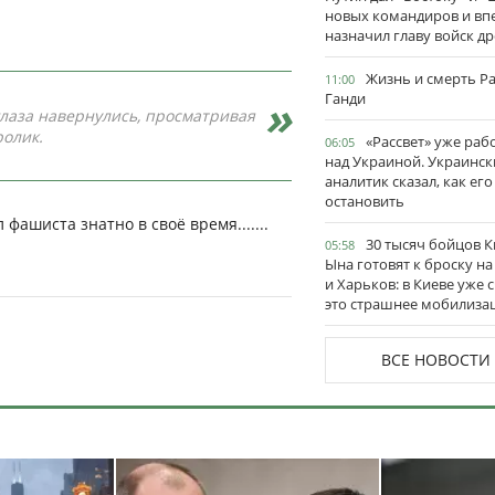
новых командиров и вп
назначил главу войск д
Жизнь и смерть Р
11:00
Ганди
а глаза навернулись, просматривая
ролик.
«Рассвет» уже раб
06:05
над Украиной. Украинск
аналитик сказал, как его
остановить
 фашиста знатно в своё время.......
30 тысяч бойцов 
05:58
Ына готовят к броску н
и Харьков: в Киеве уже 
это страшнее мобилиза
ВСЕ НОВОСТИ