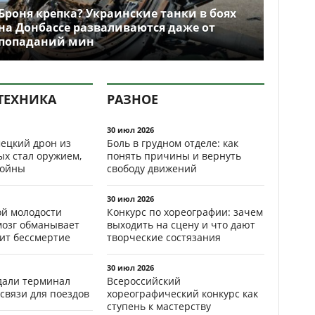
Броня крепка? Украинские танки в боях
на Донбассе разваливаются даже от
попаданий мин
ТЕХНИКА
РАЗНОЕ
30 июл 2026
ецкий дрон из
Боль в грудном отделе: как
ых стал оружием,
понять причины и вернуть
ойны
свободу движений
30 июл 2026
ой молодости
Конкурс по хореографии: зачем
мозг обманывает
выходить на сцену и что дают
рит бессмертие
творческие состязания
30 июл 2026
здали терминал
Всероссийский
связи для поездов
хореографический конкурс как
ступень к мастерству