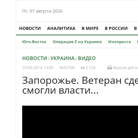
Пт, 07 августа 2026
НОВОСТИ
АНАЛИТИКА
В МИРЕ
В РОССИИ
В
Юго-Восток
Операция Z на Украине
Инопресса
НОВОСТИ
УКРАИНА
ВИДЕО
/
/
10-05-2014, 13:05
MASTER
2 124
Версия для п
Запорожье. Ветеран сде
смогли власти...