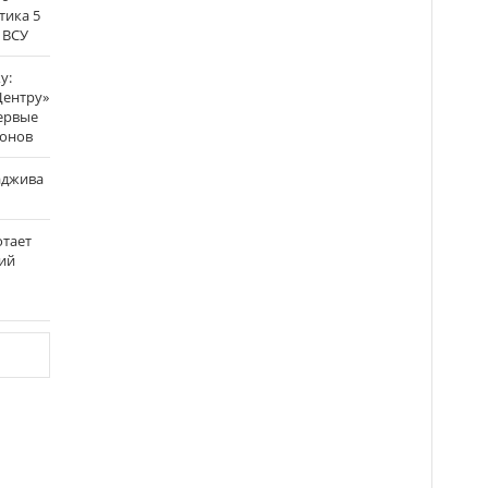
тика 5
 ВСУ
у:
Центру»
ервые
ронов
аджива
отает
ий