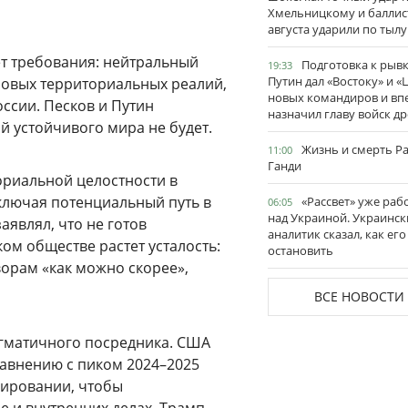
Хмельницкому и баллис
августа ударили по тылу
т требования: нейтральный
Подготовка к рывк
19:33
Путин дал «Востоку» и «
новых территориальных реалий,
новых командиров и вп
оссии. Песков и Путин
назначил главу войск д
й устойчивого мира не будет.
Жизнь и смерть Р
11:00
Ганди
ориальной целостности в
включая потенциальный путь в
«Рассвет» уже раб
06:05
над Украиной. Украинск
аявлял, что не готов
аналитик сказал, как его
ом обществе растет усталость:
остановить
оворам «как можно скорее»,
ВСЕ НОВОСТИ
гматичного посредника. США
авнению с пиком 2024–2025
лировании, чтобы