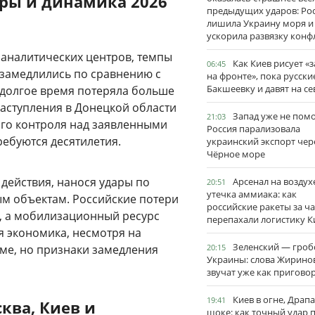
фры и динамика 2026
предыдущих ударов: Ро
лишила Украину моря и
ускорила развязку конф
 аналитических центров, темпы
Как Киев рисует «
06:45
 замедлились по сравнению с
на фронте», пока русски
Бакшеевку и давят на се
а долгое время потеряла больше
наступления в Донецкой области
Запад уже не пом
21:03
ого контроля над заявленными
Россия парализовала
ребуются десятилетия.
украинский экспорт чер
Чёрное море
действия, нанося удары по
Арсенал на воздух
20:51
утечка аммиака: как
м объектам. Российские потери
российские ракеты за ча
и, а мобилизационный ресурс
перепахали логистику К
я экономика, несмотря на
Зеленский — гро
ме, но признаки замедления
20:15
Украины: слова Жирино
звучат уже как пригово
Киев в огне, Драп
19:41
ква, Киев и
шоке: как точный удар 