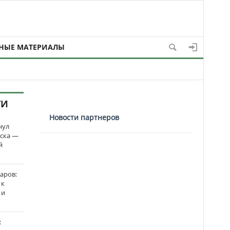
НЫЕ МАТЕРИАЛЫ
ТИ
Новости партнеров
нул
рска —
й
аров:
 к
 и
: