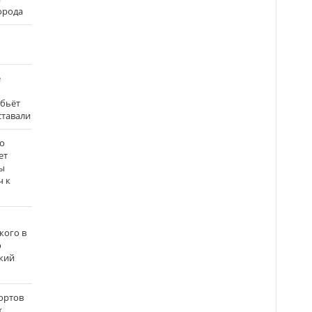
города
е
 бьёт
ставали
о
ет
ы
ч к
кого в
о
кий
ортов
х