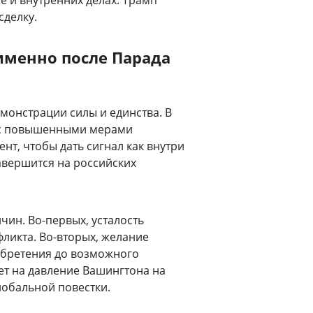
е и внутренних делах. Трамп
сделку.
именно после Парада
монстрации силы и единства. В
е с повышенными мерами
нт, чтобы дать сигнал как внутри
завершится на российских
ин. Во-первых, усталость
фликта. Во-вторых, желание
обретения до возможного
чет на давление Вашингтона на
лобальной повестки.