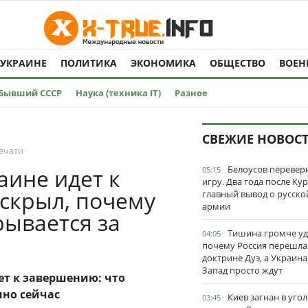
 УКРАИНЕ
ПОЛИТИКА
ЭКОНОМИКА
ОБЩЕСТВО
ВОЕН
Бывший СССР
Наука (техника IT)
Разное
СВЕЖИЕ НОВОС
ечати
Белоусов перевер
аине идет к
05:15
игру. Два года после Ку
скрыл, почему
главный вывод о русско
армии
рывается за
Тишина громче уд
04:05
почему Россия перешла
доктрине Дуэ, а Украина
Запад просто ждут
ет к завершению: что
нно сейчас
Киев загнан в угол
03:45