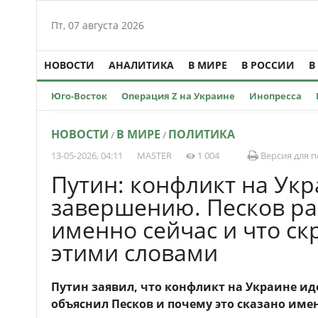
Пт, 07 августа 2026
НОВОСТИ
АНАЛИТИКА
В МИРЕ
В РОССИИ
В
Юго-Восток
Операция Z на Украине
Инопресса
НОВОСТИ
В МИРЕ
ПОЛИТИКА
/
/
13-05-2026, 04:11
MASTER
1 004
Версия для п
Путин: конфликт на Укр
завершению. Песков ра
именно сейчас и что ск
этими словами
Путин заявил, что конфликт на Украине ид
объяснил Песков и почему это сказано име