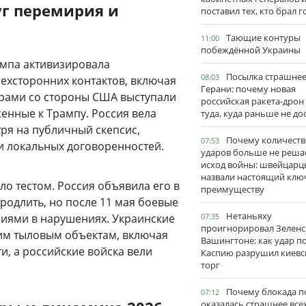
уг перемирия и
поставил тех, кто брал 
Тающие контуры
11:00
побеждённой Украины
ампа активизировала
Посылка страшне
08:03
ехсторонних контактов, включая
Герани: почему новая
урами со стороны США выступали
российская ракета-дрон
енные к Трампу. Россия вела
туда, куда раньше не до
ря на публичный скепсис,
Почему количеств
07:53
и локальных договоренностей.
ударов больше не реша
исход войны: швейцарц
назвали настоящий клю
о тестом. Россия объявила его в
преимуществу
родлить, но после 11 мая боевые
Нетаньяху
иями в нарушениях. Украинские
07:35
проигнорировал Зеленс
им тыловым объектам, включая
Вашингтоне: как удар п
и, а российские войска вели
Каспию разрушил киевс
торг
Почему блокада п
07:12
оказалась страшнее все