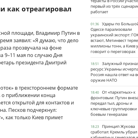
теракты в России участи
первый из трёх сценари
 и как отреагировал
работает
Удары по Большо
01:36
Одессе парализовали
асной площади, Владимир Путин в
украинский экспорт: ГО
ремя заявил: «Я думаю, что дело
встают, Метинвест теряе
миллионы тонн, а Киев 
Фраза прозвучала на фоне
говорит о переговорах
а 9–11 мая по случаю Дня
кретарь президента Дмитрий
Залужный признал
18:51
ресурс Украины исчерпа
Россия нашла ответ на в
оружие НАТО
оток» в трехстороннем формате
От «паркетных» к
18:40
ь о приближении конца
фронтовым: Путин внез
ается открытой для контактов и
передал тыл, дроны и
ключевые группировки
на. Песков подчеркнул:
боевым генералам
, как только Киев примет
Принцип Жукова
18:23
сработал: Кремль убрал
кабинетных генералов 