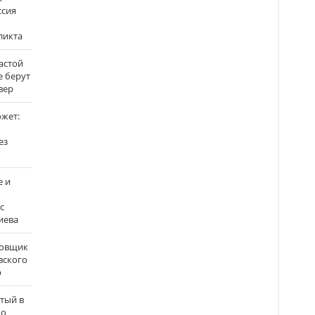
ссия
ликта
застой
е берут
вер
ожет:
ез
е и
с
иева
бовщик
вского
р
атый в
по