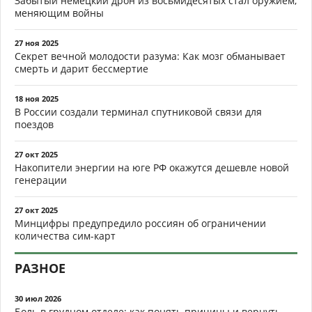
Забытый немецкий дрон из восьмидесятых стал оружием,
меняющим войны
27 ноя 2025
Секрет вечной молодости разума: Как мозг обманывает
смерть и дарит бессмертие
18 ноя 2025
В России создали терминал спутниковой связи для
поездов
27 окт 2025
Накопители энергии на юге РФ окажутся дешевле новой
генерации
27 окт 2025
Минцифры предупредило россиян об ограничении
количества сим-карт
РАЗНОЕ
30 июл 2026
Боль в грудном отделе: как понять причины и вернуть