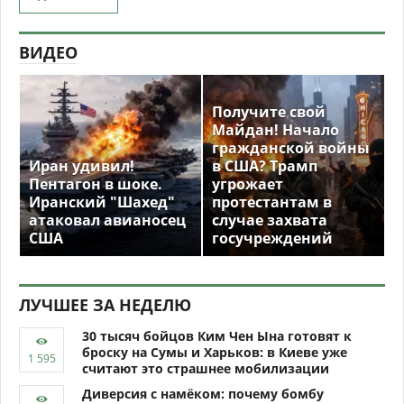
ВИДЕО
Получите свой
Майдан! Начало
гражданской войны
Иран удивил!
в США? Трамп
Пентагон в шоке.
угрожает
Иранский "Шахед"
протестантам в
атаковал авианосец
случае захвата
США
госучреждений
ЛУЧШЕЕ ЗА НЕДЕЛЮ
30 тысяч бойцов Ким Чен Ына готовят к
броску на Сумы и Харьков: в Киеве уже
считают это страшнее мобилизации
Диверсия с намёком: почему бомбу