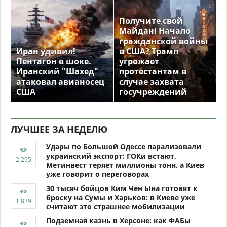
Получите свой
Майдан! Начало
гражданской войны
Иран удивил!
в США? Трамп
Пентагон в шоке.
угрожает
Иранский "Шахед"
протестантам в
атаковал авианосец
случае захвата
США
госучреждений
ЛУЧШЕЕ ЗА НЕДЕЛЮ
Удары по Большой Одессе парализовали
украинский экспорт: ГОКи встают,
Метинвест теряет миллионы тонн, а Киев
уже говорит о переговорах
30 тысяч бойцов Ким Чен Ына готовят к
броску на Сумы и Харьков: в Киеве уже
считают это страшнее мобилизации
Подземная казнь в Херсоне: как ФАБы