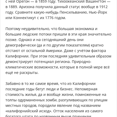
с ней Орегон — в 1859 году. Тихоокеанский Вашингтон —
в 1889. Аризона получила данный статус вообще в 1912
году. Сравните какую-нибудь Пенсильванию, Нью-Йорк
или Коннектикут с их 1776 годом.
Поэтому неудивительно, что большая экономика и
большие людские потоки пришли в эти края значительно
позже. Однако и на сегодняшний день они
демографически (да и по другим показателям) кратно
отстают от остальной Америки. Даже с учётом фактора
Калифорнии. При этом последняя удивительным образом
демонстрирует потенциал региона. Природно-
климатические возможности, которые в полной мере всё
ещё не раскрыты.
Забавно в то же самое время, что из Калифорнии
последние годы бегут люди и бизнес. Непомерная
стоимость жилья, да и вообще жизни, помноженные на
толпы одурманенных зомби, разгуливающих по улицам
местных городов, породили явление под названием
«калифорнийский исход». Отток населения из самого
богатого штата по названным выше причинам.