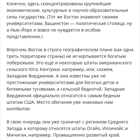
Конечно, здесь сконцентрированы крупнейшие
экономические, культурные и научно-образовательные
силы государства. (Тот же Бостон знаменит своими
университетами, Вашингтон — политическая столица, ну
а Нью-Йорк и вовсе не нуждается в особом
представлении.)
Впрочем, Восток в строго географическом плане (как одна
треть территории страны) не исчерпывается богатым
побережьем. Это ещё и некоторые штаты американского
сельского Юга, Кентукки, например, или, скажем,
Западная Вирджиния. А они известны уже не
престижными университетами для богатых деток и
богемными тусовками, а сельской беднотой. Западная
Вирджиния официально относится к самым бедным
штатам США. Место обитания уже знакомых нам
хиллбилли.
В свою очередь они уже граничат с регионом Среднего
Запада, к которому относятся штаты Огайо, Иллинойс и
Мичиган, например. Промышленно развитый край,