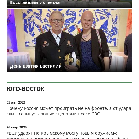
Восставший из пепла
День взятия Бастилии
ЮГО-ВОСТОК
03 авг 2026
Почему Россия может проиграть не на фронте, а от удара
элит в спину: главные сценарии после СВО
26 мар 2025
«ВСУ ударят по Крымскому мосту новым оружием»:
морское перемирие под угрозой срыва - военкоры бьют