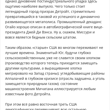
однако дуновение постиндустриального упадка здесь
ощутимо наиболее выпукло. Чего только стоит
легендарный город-призрак Детройт, стремительно
превратившийся в таковой из успешного и динамично
развивающегося мегаполиса. Промышленный декаданс
Огайо хорошо описан в автобиографической книге вице-
президента Джей Ди Вэнса. Ну а, скажем, Миссури и
вовсе является бедным сельским штатом.
Таким образом, «старые» США во многом переживают не
лучшие времена. Знаменитый Юг, будучи глубоко
сельскохозяйственным, уже не славится своим хлопком
(производство которого теперь приходится замещать
другими культурами, а выращивание хлопка
мигрировало на Запад страны); угледобывающие районы
Аппалачей в глубоком кризисе (отрасль задушена, а уголь
замещается природным газом); состояние
машиностроения Мичигана иллюстрируется любым
известным фото Детройта.
При этом всё равно восточная треть США
демографически перевешивает всю остальную