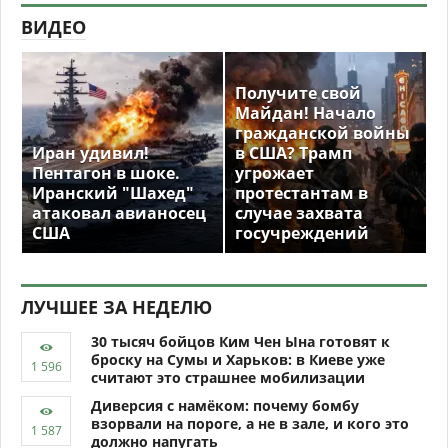
ВИДЕО
Получите свой
Майдан! Начало
гражданской войны
Иран удивил!
в США? Трамп
Пентагон в шоке.
угрожает
Иранский "Шахед"
протестантам в
атаковал авианосец
случае захвата
США
госучреждений
ЛУЧШЕЕ ЗА НЕДЕЛЮ
30 тысяч бойцов Ким Чен Ына готовят к
броску на Сумы и Харьков: в Киеве уже
считают это страшнее мобилизации
Диверсия с намёком: почему бомбу
взорвали на пороге, а не в зале, и кого это
должно напугать