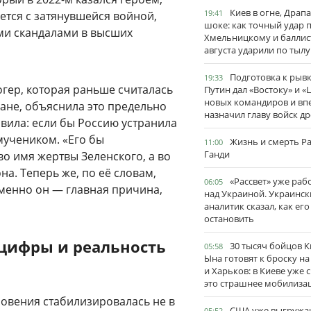
Киев в огне, Драп
19:41
ется с затянувшейся войной,
шоке: как точный удар 
и скандалами в высших
Хмельницкому и баллис
августа ударили по тылу
Подготовка к рывк
19:33
огер, которая раньше считалась
Путин дал «Востоку» и «
новых командиров и вп
ране, объяснила это предельно
назначил главу войск д
явила: если бы Россию устранила
мучеником. «Его бы
Жизнь и смерть Р
11:00
Ганди
о имя жертвы Зеленского, а во
на. Теперь же, по её словам,
«Рассвет» уже раб
06:05
именно он — главная причина,
над Украиной. Украинск
аналитик сказал, как его
остановить
 цифры и реальность
30 тысяч бойцов 
05:58
Ына готовят к броску н
и Харьков: в Киеве уже 
это страшнее мобилиза
новения стабилизировалась не в
США уже выгружа
05:52