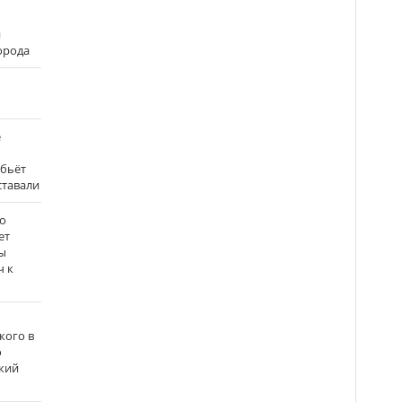
и
города
е
 бьёт
ставали
о
ет
ы
ч к
кого в
о
кий