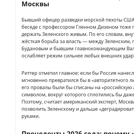
Москвы
Бывший офицер разведки морской пехоты США С
беседе с профессором Гленном Дизеном тоже 
держать Зеленского живым. По его словам, вну
жёсткая борьба за власть — между Зеленским,
Будановым и бывшим главнокомандующим Вале
ослабляет режим сильнее любых внешних удар
Риттер отметил главное: если бы Россия нанес
мгновенно превратился бы в «авторитетного л
его провалы были бы списаны на «российскую а
символом, вокруг которого сплотились бы даже 
Поэтому, считает американский эксперт, Москв
позволить Зеленскому и дальше «деградироват
руками.
Прецеденты 2026 года: почему