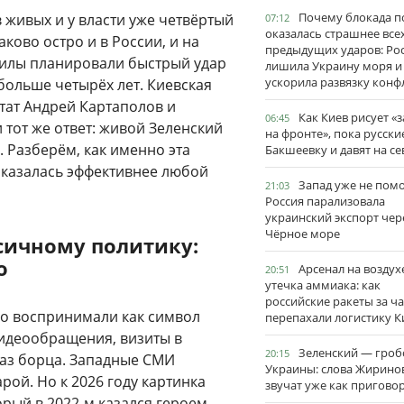
Почему блокада п
 живых и у власти уже четвёртый
07:12
оказалась страшнее все
ково остро и в России, и на
предыдущих ударов: Ро
 силы планировали быстрый удар
лишила Украину моря и
ускорила развязку конф
больше четырёх лет. Киевская
тат Андрей Картаполов и
Как Киев рисует «
06:45
 тот же ответ: живой Зеленский
на фронте», пока русски
 Разберём, как именно эта
Бакшеевку и давят на се
 оказалась эффективнее любой
Запад уже не пом
21:03
Россия парализовала
украинский экспорт чер
Чёрное море
ксичному политику:
о
Арсенал на воздух
20:51
утечка аммиака: как
российские ракеты за ча
но воспринимали как символ
перепахали логистику К
видеообращения, визиты в
Зеленский — гро
20:15
раз борца. Западные СМИ
Украины: слова Жирино
рой. Но к 2026 году картинка
звучат уже как пригово
орый в 2022-м казался героем,