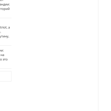
андии:
аторий
riot, а
.
утину,
ом:
 на
го это