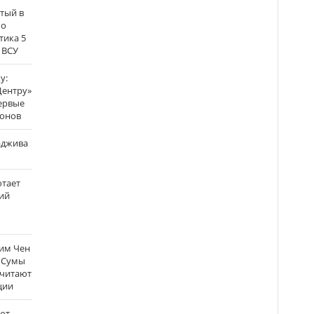
атый в
по
тика 5
 ВСУ
у:
Центру»
ервые
ронов
аджива
отает
ий
Ким Чен
а Сумы
считают
ции
ют