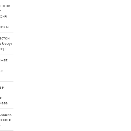
ортов
х
ссия
ликта
застой
е берут
вер
ожет:
ез
е и
с
иева
бовщик
вского
р