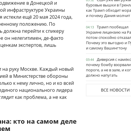
родвижение в Донецкой и
буровые вышки в Гренл
кой инфраструктуре Украины
как Трамп обходит мор
и почему Дания молчит
 истекли ещё 20 мая 2024 года,
военному положению. По
Трамп пообещал
04:13
ть должна перейти к спикеру
Украине лицензию на Pat
е он нелегитимен, де-факто
потом спокойно отказал
Почему это выгодно и П
ценкам экспертов, лишь
и самому Вашингтону
Диверсия с намёк
03:44
почему бомбу взорвали
т на руку Москве. Каждый новый
пороге, а не в зале, и ко
должно напугать
цией в Министерстве обороны
лько к нему лично, но и ко всей
 единого национального лидера
ВСЕ НОВОСТИ
лядит как проблема, а не как
на: кто на самом деле
лем