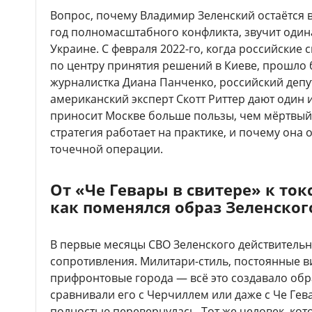
Вопрос, почему Владимир Зеленский остаётся в
год полномасштабного конфликта, звучит одина
Украине. С февраля 2022-го, когда российские
по центру принятия решений в Киеве, прошло 
журналистка Диана Панченко, российский депу
американский эксперт Скотт Риттер дают один и
приносит Москве больше пользы, чем мёртвый.
стратегия работает на практике, и почему она
точечной операции.
От «Че Гевары в свитере» к то
как поменялся образ Зеленског
В первые месяцы СВО Зеленского действитель
сопротивления. Милитари-стиль, постоянные 
прифронтовые города — всё это создавало об
сравнивали его с Черчиллем или даже с Че Гева
полностью перевернулась. Тот же человек, кот