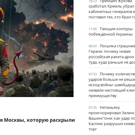
Принцип Жукова
18:23
сработал: Кремль убрал
кабинетных генералов 
поставил тех, кто брал 
Тающие контуры
11:00
побеждённой Украины
Посылка страшне
08:03
Герани: почему новая
российская ракета-дрон
туда, куда раньше не до
Почему количеств
07:53
ударов больше не реша
исход войны: швейцарц
назвали настоящий клю
преимуществу
Нетаньяху
07:35
проигнорировал Зеленс
Вашингтоне: как удар п
ия Москвы, которую раскрыли
Каспию разрушил киевс
торг