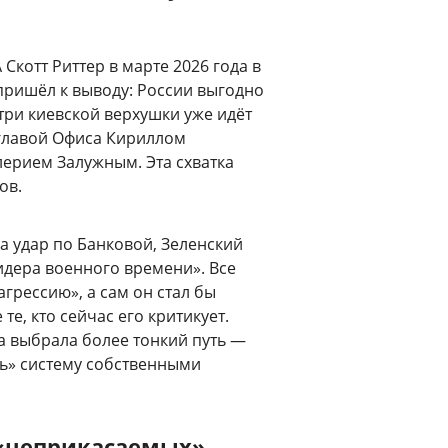
котт Риттер в марте 2026 года в
пришёл к выводу: России выгодно
три киевской верхушки уже идёт
 главой Офиса Кириллом
рием Залужным. Эта схватка
ов.
ла удар по Банковой, Зеленский
идера военного времени». Все
грессию», а сам он стал бы
те, кто сейчас его критикует.
а выбрала более тонкий путь —
ь» систему собственными
 «неприкасаемых»