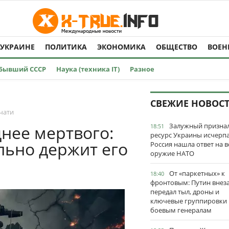
 УКРАИНЕ
ПОЛИТИКА
ЭКОНОМИКА
ОБЩЕСТВО
ВОЕН
Бывший СССР
Наука (техника IT)
Разное
СВЕЖИЕ НОВОС
чати
Залужный признал
нее мертвого:
18:51
ресурс Украины исчерпа
льно держит его
Россия нашла ответ на в
оружие НАТО
От «паркетных» к
18:40
фронтовым: Путин внез
передал тыл, дроны и
ключевые группировки
боевым генералам