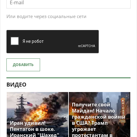
Или водите через социальные сети
ДОБАВИТЬ
ВИДЕО
Получите свой
Майдан! Начало
гражданской войны
Иран удивил!
в США? Трамп
Пентагон в шоке.
угрожает
Иранский "Шахед"
протестантам в