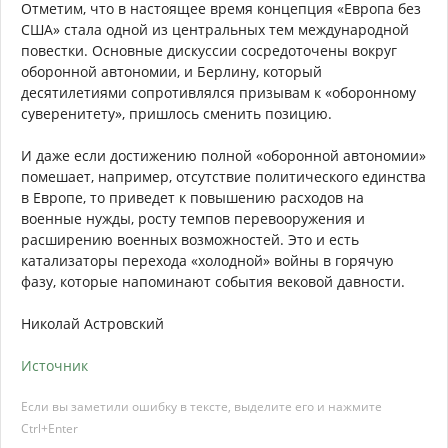
Отметим, что в настоящее время концепция «Европа без
США» стала одной из центральных тем международной
повестки. Основные дискуссии сосредоточены вокруг
оборонной автономии, и Берлину, который
десятилетиями сопротивлялся призывам к «оборонному
суверенитету», пришлось сменить позицию.
И даже если достижению полной «оборонной автономии»
помешает, например, отсутствие политического единства
в Европе, то приведет к повышению расходов на
военные нужды, росту темпов перевооружения и
расширению военных возможностей. Это и есть
катализаторы перехода «холодной» войны в горячую
фазу, которые напоминают события вековой давности.
Николай Астровский
Источник
Если вы заметили ошибку в тексте, выделите его и нажмите
Ctrl+Enter