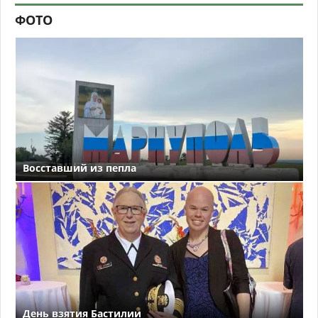
ФОТО
Восставший из пепла
День взятия Бастилии