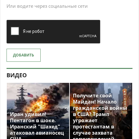
Или водите через социальные сети
ДОБАВИТЬ
ВИДЕО
Получите свой
Майдан! Начало
гражданской войны
Иран удивил!
в США? Трамп
Пентагон в шоке.
угрожает
Иранский "Шахед"
протестантам в
атаковал авианосец
случае захвата
США
госучреждений