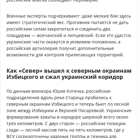
Военные эксперты подчёркивают: даже мелкие бои здесь
имеют стратегический вес. Противник пытается не дать
российским силам закрепиться и соединить два
плацдарма — волчанский и липцевский. Если это удастся,
украинские части окажутся в уязвимом положении, а
российская артиллерия получит дополнительные
возможности для контроля прилегающих территорий.
Как «Север» вышел к северным окраинам
Избицкого и сжал украинский коридор
По данным военкора Юрия Котенка, российские
подразделения вдоль реки Старица пробились к
северным окраинам Избицкого и теперь бьют по лесной
зоне между Избицким и Верхней Писаревкой. Украинские
формирования зажаты в коридоре шириной всего около
трёх километров. С двух сторон — российские позиции,
сзади — лесной массив пять на пять километров, где у
ВСУ сосредоточены ударные группы и техника для