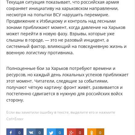
Текущая ситуация показывает, что российская армия
сохраняет инициативу на харьковском направлении,
несмотря на попытки ВСУ нарушить перемирие.
Продвижение к Избицкому и контроль над лесными
зонами приближают момент, когда давление на Харьков
может перейти в новую фазу. Взрывы, которые уже
слышны в городе, — это не разовый инцидент, а
системный фактор, влияющий на повседневную жизнь и
военную логистику противника.
Полноценные бои за Харьков потребуют времени и
ресурсов, но каждый день локальных успехов приближает
этот момент. Читатели, следящие за событиями,
получают чёткую картину: фронт живёт, развивается и
постепенно сдвигается в нужную для российских войск
сторону.
Если вы заметили ошибку в тексте, выделите его и нажмите
Ctrl+Enter
0
0
0
0
0